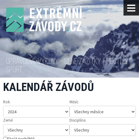
OPRAVDOVÉ VÝKONY – SILNÉ ZÁŽITKY – POCTIVÝ
SPORT
KALENDÁŘ ZÁVODŮ
Rok
Měsíc
Země
Disciplína
Skrýt proběhlé