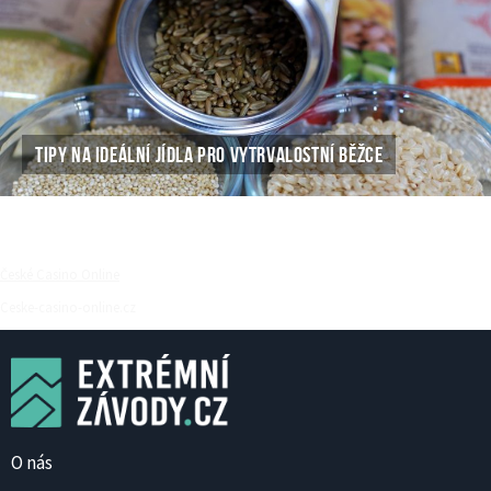
TIPY NA IDEÁLNÍ JÍDLA PRO VYTRVALOSTNÍ BĚŽCE
České Casino Online
Ceske-casino-online.cz
O nás