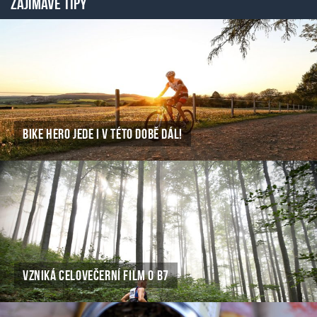
ZAJÍMAVÉ TIPY
BIKE HERO JEDE I V TÉTO DOBĚ DÁL!
VZNIKÁ CELOVEČERNÍ FILM O B7