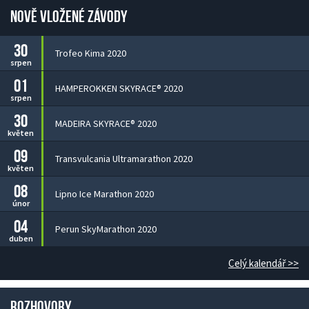
Nově vložené závody
30
Trofeo Kima 2020
srpen
01
HAMPEROKKEN SKYRACE® 2020
srpen
30
MADEIRA SKYRACE® 2020
květen
09
Transvulcania Ultramarathon 2020
květen
08
Lipno Ice Marathon 2020
únor
04
Perun SkyMarathon 2020
duben
Celý kalendář >>
Rozhovory