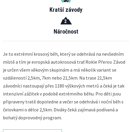
Kratší závody
2
Náročnost
Je to extrémní krosový běh, který se odehrává na nevšedním
místě a tím je evropská autokrosová trať Rokle Přerov. Závod
je určen všem věkovým skupinám a má několik variant se
vzdáleností 2,5km, 7km nebo 21,5km. Na trase 21,5km
závodníci nastoupají přes 1180 výškových metrů a čeká je tak
intenzivní zážitek v podobě extrémního běhu. Pro děti jsou
připraveny tratě dopoledne a večer se odehrává i noční běh s
čelovkami o délce 2,5km. Diváky čeká zajímavá podívaná a
bohatý doprovodný program.