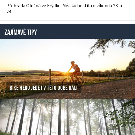
Přehrada Olešná ve Frýdku-Místku hostila o víkendu 23. a
24....
ZAJÍMAVÉ TIPY
BIKE HERO JEDE I V TÉTO DOBĚ DÁL!