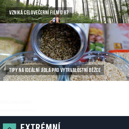
VZNIKÁ CELOVEČERNÍ FILM O B7
TIPY NA IDEÁLNÍ JÍDLA PRO VYTRVALOSTNÍ BĚŽCE
České Casino Online
Ceske-casino-online.cz