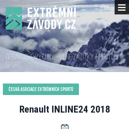
OPRAVDOVÉ VÝKONY – SILNÉ ZÁŽITKY – POCTIVÝ
SPORT
ČESKÁ ASOCIACE EXTRÉMNÍCH SPORTŮ
Renault INLINE24 2018