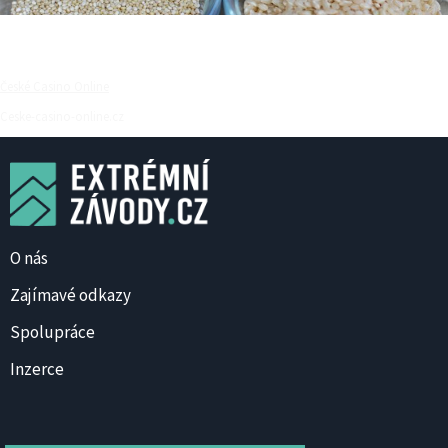
České Casino Online
Ceske-casino-online.cz
O nás
Zajímavé odkazy
Spolupráce
Inzerce