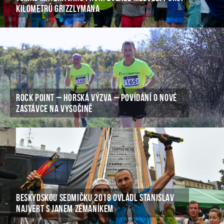
KILOMETRŮ GRIZZLYMANA
ROCK POINT – HORSKÁ VÝZVA – POVÍDÁNÍ O NOVÉ
ZASTÁVCE NA VYSOČINĚ
BESKYDSKOU SEDMIČKU 2018 OVLÁDL STANISLAV
NAJVERT S JANEM ZEMANÍKEM