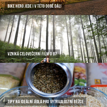
BIKE HERO JEDE I V TÉTO DOBĚ DÁL!
VZNIKÁ CELOVEČERNÍ FILM O B7
TIPY NA IDEÁLNÍ JÍDLA PRO VYTRVALOSTNÍ BĚŽCE