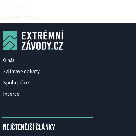
České Casino Online
Ceske-casino-online.cz
O nás
Zajímavé odkazy
Spolupráce
Inzerce
Nejčtenější články