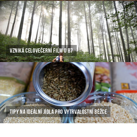
VZNIKÁ CELOVEČERNÍ FILM O B7
TIPY NA IDEÁLNÍ JÍDLA PRO VYTRVALOSTNÍ BĚŽCE