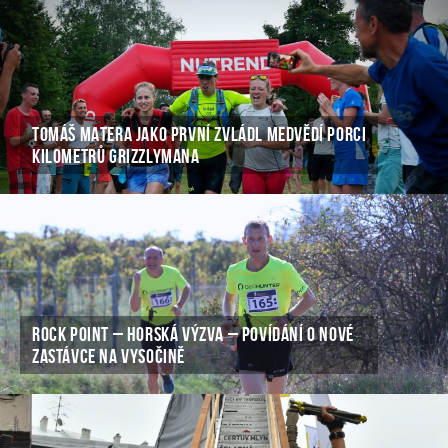
TOMÁŠ MATERA JAKO PRVNÍ ZVLÁDL MEDVĚDÍ PORCI
KILOMETRŮ GRIZZLYMANA
ROCK POINT – HORSKÁ VÝZVA – POVÍDÁNÍ O NOVÉ
ZASTÁVCE NA VYSOČINĚ