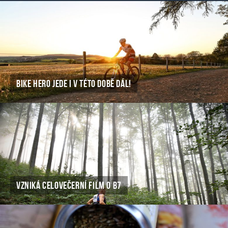
BIKE HERO JEDE I V TÉTO DOBĚ DÁL!
VZNIKÁ CELOVEČERNÍ FILM O B7