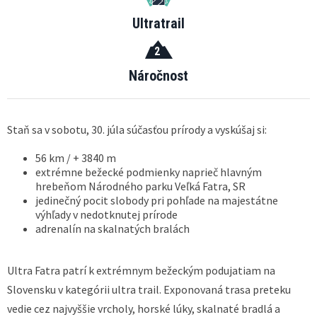
Ultratrail
2
Náročnost
Staň sa v sobotu, 30. júla súčasťou prírody a vyskúšaj si:
56 km / + 3840 m
extrémne bežecké podmienky naprieč hlavným
hrebeňom Národného parku Veľká Fatra, SR
jedinečný pocit slobody pri pohľade na majestátne
výhľady v nedotknutej prírode
adrenalín na skalnatých bralách
Ultra Fatra patrí k extrémnym bežeckým podujatiam na
Slovensku v kategórii ultra trail. Exponovaná trasa preteku
vedie cez najvyššie vrcholy, horské lúky, skalnaté bradlá a