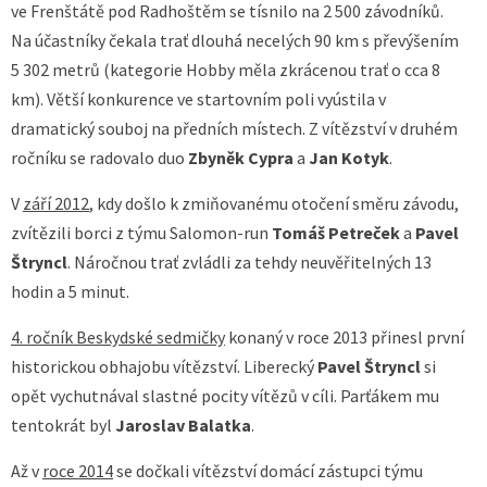
ve Frenštátě pod Radhoštěm se tísnilo na 2 500 závodníků.
Na účastníky čekala trať dlouhá necelých 90 km s převýšením
5 302 metrů (kategorie Hobby měla zkrácenou trať o cca 8
km). Větší konkurence ve startovním poli vyústila v
dramatický souboj na předních místech. Z vítězství v druhém
ročníku se radovalo duo
Zbyněk Cypra
a
Jan Kotyk
.
V
září 2012
, kdy došlo k zmiňovanému otočení směru závodu,
zvítězili borci z týmu Salomon-run
Tomáš Petreček
a
Pavel
Štryncl
. Náročnou trať zvládli za tehdy neuvěřitelných 13
hodin a 5 minut.
4. ročník Beskydské sedmičky
konaný v roce 2013 přinesl první
historickou obhajobu vítězství. Liberecký
Pavel Štryncl
si
opět vychutnával slastné pocity vítězů v cíli. Parťákem mu
tentokrát byl
Jaroslav Balatka
.
Až v
roce 2014
se dočkali vítězství domácí zástupci týmu