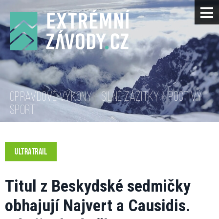
OPRAVDOVÉ VÝKONY – SILNÉ ZÁŽITKY – POCTIVÝ
SPORT
ULTRATRAIL
Titul z Beskydské sedmičky
obhajují Najvert a Causidis.