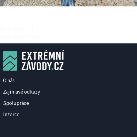
České Casino Online
Ceske-casino-online.cz
O nás
Zajímavé odkazy
Spolupráce
Inzerce