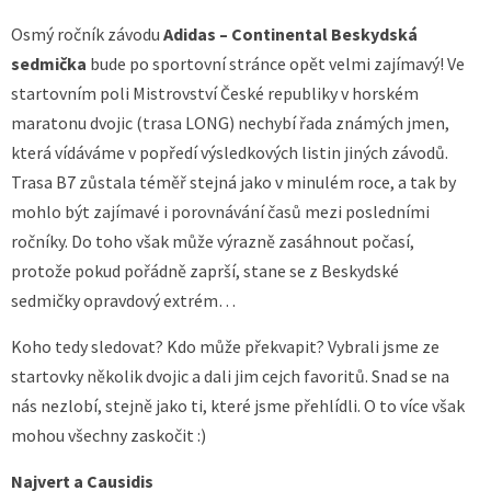
Osmý ročník závodu
Adidas – Continental Beskydská
sedmička
bude po sportovní stránce opět velmi zajímavý! Ve
startovním poli Mistrovství České republiky v horském
maratonu dvojic (trasa LONG) nechybí řada známých jmen,
která vídáváme v popředí výsledkových listin jiných závodů.
Trasa B7 zůstala téměř stejná jako v minulém roce, a tak by
mohlo být zajímavé i porovnávání časů mezi posledními
ročníky. Do toho však může výrazně zasáhnout počasí,
protože pokud pořádně zaprší, stane se z Beskydské
sedmičky opravdový extrém…
Koho tedy sledovat? Kdo může překvapit? Vybrali jsme ze
startovky několik dvojic a dali jim cejch favoritů. Snad se na
nás nezlobí, stejně jako ti, které jsme přehlídli. O to více však
mohou všechny zaskočit :)
Najvert a Causidis