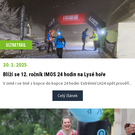
ULTRATRAIL
20. 1. 2025
Blíží se 12. ročník IMOS 24 hodin na Lysé hoře
V zimě i ve tmě z kopce do kopce 24 hodin: Extrémní LH24 opět prověří...
Celý článek