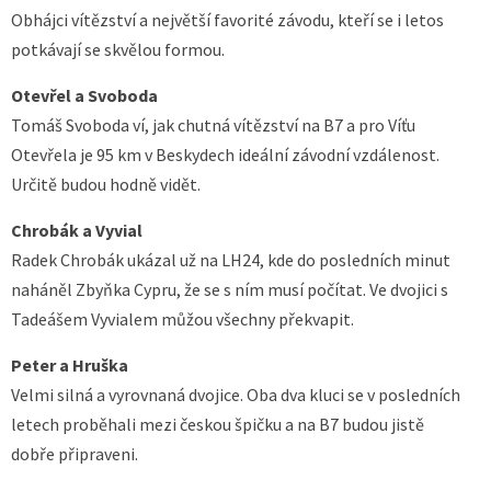
Obhájci vítězství a největší favorité závodu, kteří se i letos
potkávají se skvělou formou.
Otevřel a Svoboda
Tomáš Svoboda ví, jak chutná vítězství na B7 a pro Víťu
Otevřela je 95 km v Beskydech ideální závodní vzdálenost.
Určitě budou hodně vidět.
Chrobák a Vyvial
Radek Chrobák ukázal už na LH24, kde do posledních minut
naháněl Zbyňka Cypru, že se s ním musí počítat. Ve dvojici s
Tadeášem Vyvialem můžou všechny překvapit.
Peter a Hruška
Velmi silná a vyrovnaná dvojice. Oba dva kluci se v posledních
letech proběhali mezi českou špičku a na B7 budou jistě
dobře připraveni.