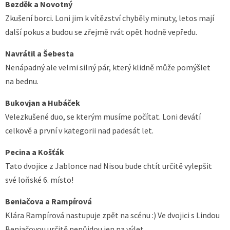
Bezděk a Novotný
Zkušení borci. Loni jim k vítězství chyběly minuty, letos mají
další pokus a budou se zřejmě rvát opět hodně vepředu.
Navrátil a Šebesta
Nenápadný ale velmi silný pár, který klidně může pomýšlet
na bednu.
Bukovjan a Hubáček
Velezkušené duo, se kterým musíme počítat. Loni devátí
celkově a první v kategorii nad padesát let.
Pecina a Košťák
Tato dvojice z Jablonce nad Nisou bude chtít určitě vylepšit
své loňské 6. místo!
Beniačova a Rampírová
Klára Rampírová nastupuje zpět na scénu :) Ve dvojici s Lindou
Beniačovou určitě nepůjdou jen na výlet…