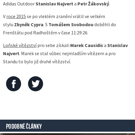
Adidas Outdoor
Stanislav Najvert
a
Petr Žákovský
.
V
roce 2015
se po vleklém zranění vrátil ve velkém
stylu
Zbyněk Cypra
. S
Tomášem Svobodou
doběhli do
Frenštátu pod Radhoštěm v čase 11:29:26.
Loňské vítězství
pro sebe získali
Marek Causidis
a
Stanislav
Najvert
. Marek se stal vůbec nejmladším vítězem a pro
Standu to bylo již druhé vítězství.
PODOBNÉ ČLÁNKY