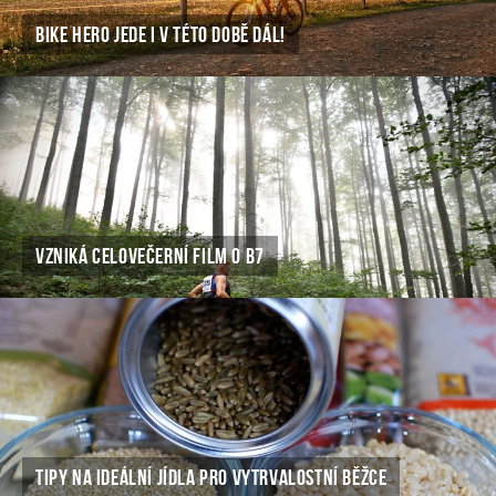
BIKE HERO JEDE I V TÉTO DOBĚ DÁL!
VZNIKÁ CELOVEČERNÍ FILM O B7
TIPY NA IDEÁLNÍ JÍDLA PRO VYTRVALOSTNÍ BĚŽCE