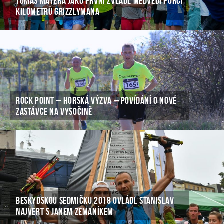
TOMÁŠ MATERA JAKO PRVNÍ ZVLÁDL MEDVĚDÍ PORCI
KILOMETRŮ GRIZZLYMANA
ROCK POINT – HORSKÁ VÝZVA – POVÍDÁNÍ O NOVÉ
ZASTÁVCE NA VYSOČINĚ
BESKYDSKOU SEDMIČKU 2018 OVLÁDL STANISLAV
NAJVERT S JANEM ZEMANÍKEM