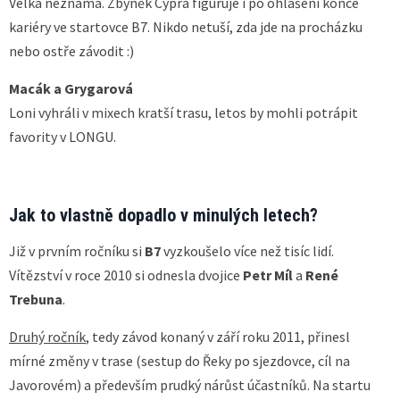
Velká neznáma. Zbyněk Cypra figuruje i po ohlášení konce
kariéry ve startovce B7. Nikdo netuší, zda jde na procházku
nebo ostře závodit :)
Macák a Grygarová
Loni vyhráli v mixech kratší trasu, letos by mohli potrápit
favority v LONGU.
Jak to vlastně dopadlo v minulých letech?
Již v prvním ročníku si
B7
vyzkoušelo více než tisíc lidí.
Vítězství v roce 2010 si odnesla dvojice
Petr Míl
a
René
Trebuna
.
Druhý ročník
, tedy závod konaný v září roku 2011, přinesl
mírné změny v trase (sestup do Řeky po sjezdovce, cíl na
Javorovém) a především prudký nárůst účastníků. Na startu