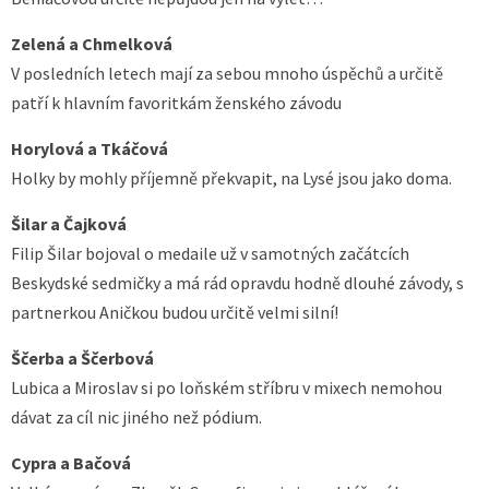
Zelená a Chmelková
V posledních letech mají za sebou mnoho úspěchů a určitě
patří k hlavním favoritkám ženského závodu
Horylová a Tkáčová
Holky by mohly příjemně překvapit, na Lysé jsou jako doma.
Šilar a Čajková
Filip Šilar bojoval o medaile už v samotných začátcích
Beskydské sedmičky a má rád opravdu hodně dlouhé závody, s
partnerkou Aničkou budou určitě velmi silní!
Ščerba a Ščerbová
Lubica a Miroslav si po loňském stříbru v mixech nemohou
dávat za cíl nic jiného než pódium.
Cypra a Bačová