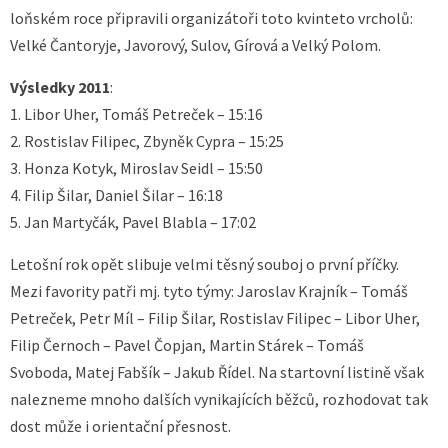
loňském roce připravili organizátoři toto kvinteto vrcholů:
Velké Čantoryje, Javorový, Sulov, Gírová a Velký Polom.
Výsledky 2011
:
1. Libor Uher, Tomáš Petreček – 15:16
2. Rostislav Filipec, Zbyněk Cypra – 15:25
3. Honza Kotyk, Miroslav Seidl – 15:50
4. Filip Šilar, Daniel Šilar – 16:18
5. Jan Martyčák, Pavel Blabla – 17:02
Letošní rok opět slibuje velmi těsný souboj o první příčky.
Mezi favority patři mj. tyto týmy: Jaroslav Krajník – Tomáš
Petreček, Petr Míl – Filip Šilar, Rostislav Filipec – Libor Uher,
Filip Černoch – Pavel Čopjan, Martin Stárek – Tomáš
Svoboda, Matej Fabšík – Jakub Řídel. Na startovní listině však
nalezneme mnoho dalších vynikajících běžců, rozhodovat tak
dost může i orientační přesnost.