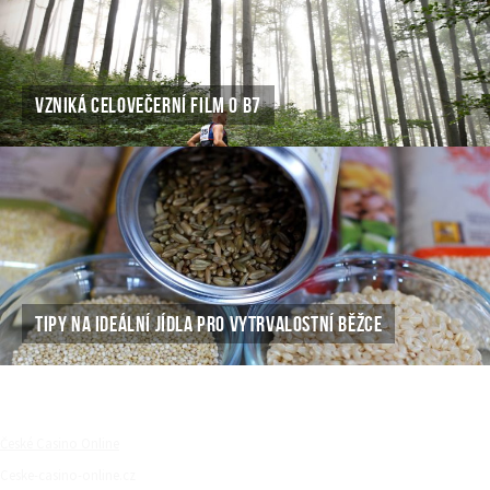
VZNIKÁ CELOVEČERNÍ FILM O B7
TIPY NA IDEÁLNÍ JÍDLA PRO VYTRVALOSTNÍ BĚŽCE
České Casino Online
Ceske-casino-online.cz