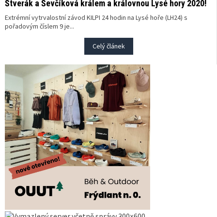
Štverák a Ševčíková králem a královnou Lysé hory 2020!
Extrémní vytrvalostní závod KILPI 24 hodin na Lysé hoře (LH24) s
pořadovým číslem 9 je...
Celý článek