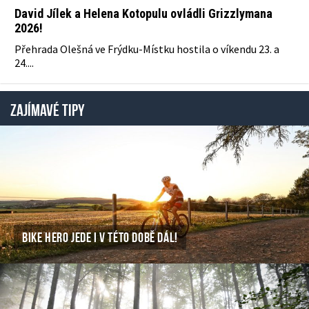
David Jílek a Helena Kotopulu ovládli Grizzlymana
2026!
Přehrada Olešná ve Frýdku-Místku hostila o víkendu 23. a
24....
ZAJÍMAVÉ TIPY
BIKE HERO JEDE I V TÉTO DOBĚ DÁL!