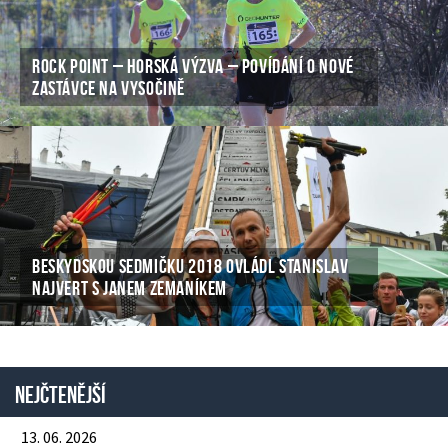
ROCK POINT – HORSKÁ VÝZVA – POVÍDÁNÍ O NOVÉ
ZASTÁVCE NA VYSOČINĚ
BESKYDSKOU SEDMIČKU 2018 OVLÁDL STANISLAV
NAJVERT S JANEM ZEMANÍKEM
Nejčtenější
13. 06. 2026