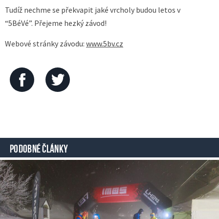
Tudíž nechme se překvapit jaké vrcholy budou letos v
“5BéVé”. Přejeme hezký závod!
Webové stránky závodu:
www.5bv.cz
PODOBNÉ ČLÁNKY