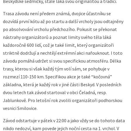
Beskydské sedmičky, stále láká svou originalitou a tradicí.
Trasa závodu není předem známá, dvojice účastníku se
dozvídá první kótu až po startu a další vrcholy jsou odtajněny
po absolvování vrcholu předchozího. Pokusit se překonat
nástrahy organizátorů a poznat limity svého těla láká
každoročně 600 lidí, což je také limit, který organizátoři
striktně dodržují a nechtějí extrémní akci nafouknout. I toto
závodu pomáhá udržet si svou specifickou atmosféru. Délka
trasy, kterou si však každý tým volí sám, se pohybuje v
rozmezí 110-150 km. Specifikou akce je také “kočovná”
základna, která je každý rok v jiné části Beskyd. V posledních
dvou letech tak závod startoval v obci Čeladná, resp.
Jablunkově. Pro letošní rok zvolili organizátoři podhorskou
vesnici Smilovice.
Závod odstartuje v pátek v 22:00 a jako vždy se do tohoto data
nikdo nedozví, kam povede jejich noční cesta na 1. vrchol. V