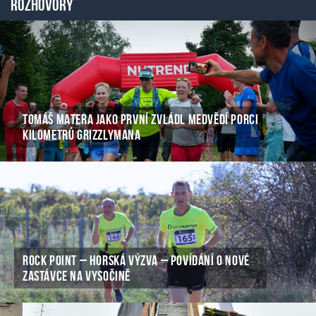
Rozhovory
TOMÁŠ MATERA JAKO PRVNÍ ZVLÁDL MEDVĚDÍ PORCI
KILOMETRŮ GRIZZLYMANA
ROCK POINT – HORSKÁ VÝZVA – POVÍDÁNÍ O NOVÉ
ZASTÁVCE NA VYSOČINĚ