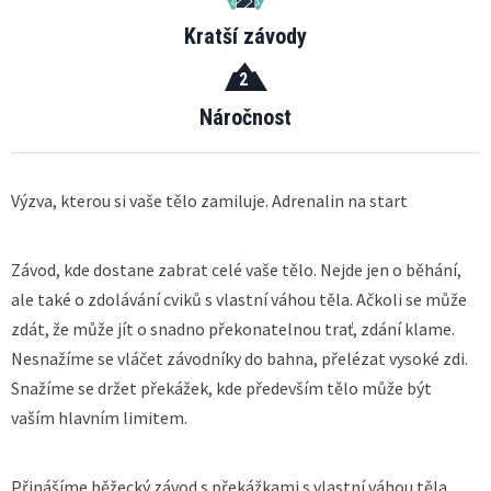
Kratší závody
2
Náročnost
Výzva, kterou si vaše tělo zamiluje. Adrenalin na start
Závod, kde dostane zabrat celé vaše tělo. Nejde jen o běhání,
ale také o zdolávání cviků s vlastní váhou těla. Ačkoli se může
zdát, že může jít o snadno překonatelnou trať, zdání klame.
Nesnažíme se vláčet závodníky do bahna, přelézat vysoké zdi.
Snažíme se držet překážek, kde především tělo může být
vaším hlavním limitem.
Přinášíme běžecký závod s překážkami s vlastní váhou těla.