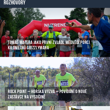
Rozhovory
TOMÁŠ MATERA JAKO PRVNÍ ZVLÁDL MEDVĚDÍ PORCI
KILOMETRŮ GRIZZLYMANA
ROCK POINT – HORSKÁ VÝZVA – POVÍDÁNÍ O NOVÉ
ZASTÁVCE NA VYSOČINĚ