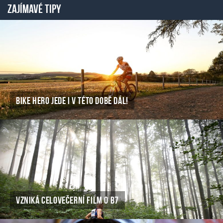
ZAJÍMAVÉ TIPY
BIKE HERO JEDE I V TÉTO DOBĚ DÁL!
VZNIKÁ CELOVEČERNÍ FILM O B7