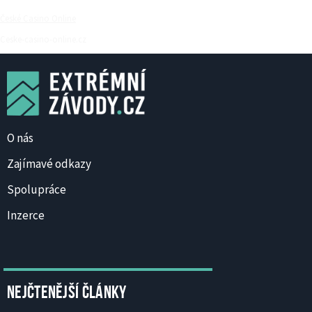
České Casino Online
Ceske-casino-online.cz
O nás
Zajímavé odkazy
Spolupráce
Inzerce
Nejčtenější články