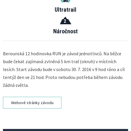
Ultratrail
2
Náročnost
Berounská 12 hodinovka RUN je závod jednotlivců. Na běžce
bude čekat zajímavá zvlněná 5 km trať (okruh) v místních
lesích. Start závodu bude v sobotu 30. 7. 2016 v 9 hod ráno a cíl
tentýž den ve 21 hod. Proto nebudou potřeba během závodu
žádná světla.
Webové stránky závodu