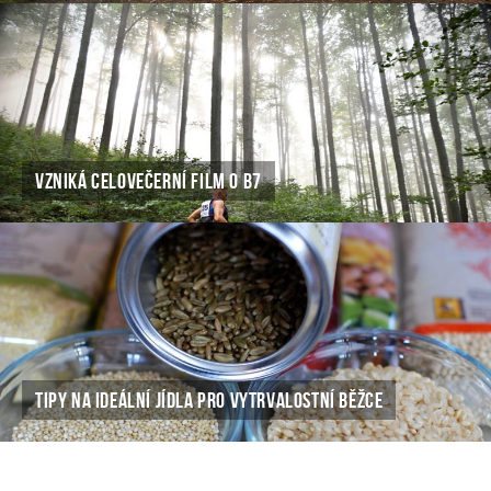
VZNIKÁ CELOVEČERNÍ FILM O B7
TIPY NA IDEÁLNÍ JÍDLA PRO VYTRVALOSTNÍ BĚŽCE