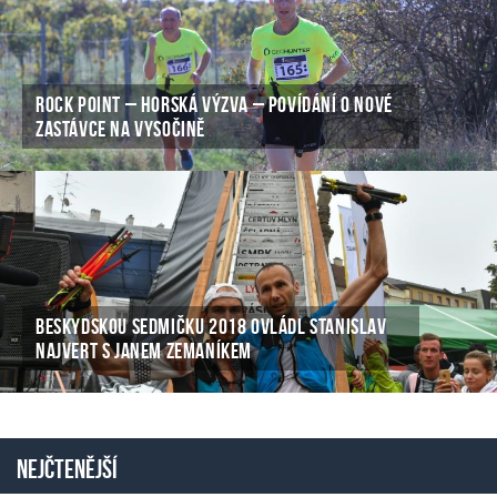
ROCK POINT – HORSKÁ VÝZVA – POVÍDÁNÍ O NOVÉ
ZASTÁVCE NA VYSOČINĚ
BESKYDSKOU SEDMIČKU 2018 OVLÁDL STANISLAV
NAJVERT S JANEM ZEMANÍKEM
Nejčtenější