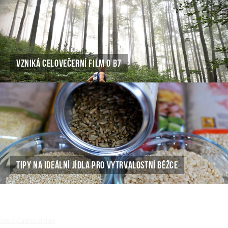
VZNIKÁ CELOVEČERNÍ FILM O B7
TIPY NA IDEÁLNÍ JÍDLA PRO VYTRVALOSTNÍ BĚŽCE
České Casino Online