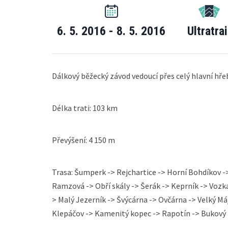
6. 5. 2016 - 8. 5. 2016
Ultratrai
Dálkový běžecký závod vedoucí přes celý hlavní hř
Délka trati: 103 km
Převýšení: 4 150 m
Trasa: Šumperk -> Rejchartice -> Horní Bohdíkov -
Ramzová -> Obří skály -> Šerák -> Keprník -> Vozk
> Malý Jezerník -> Švýcárna -> Ovčárna -> Velký Máj
Klepáčov -> Kamenitý kopec -> Rapotín -> Bukový 