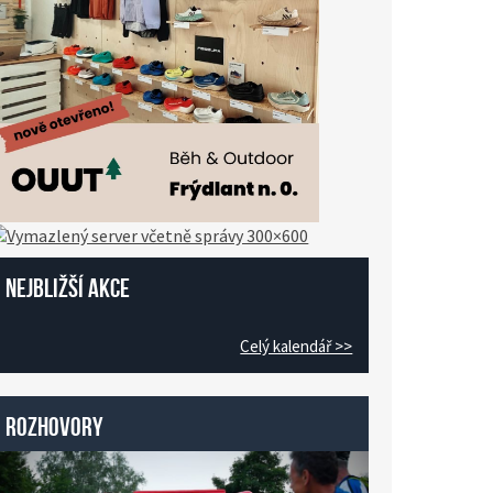
Nejbližší akce
Celý kalendář >>
Rozhovory