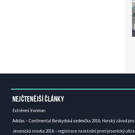
Čes
Ces
Nejčtenější články
Extrémní Ironman
Adidas – Continental Beskydská sedmička 2016. Horský závod pro 
Jesenická stovka 2016 – registrace na letošní první jesenický ultrat