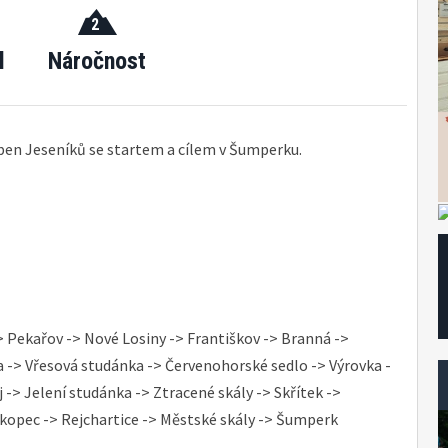
2
l
Náročnost
eben Jeseníků se startem a cílem v Šumperku.
> Pekařov -> Nové Losiny -> Františkov -> Branná ->
a -> Vřesová studánka -> Červenohorské sedlo -> Výrovka -
 -> Jelení studánka -> Ztracené skály -> Skřítek ->
kopec -> Rejchartice -> Městské skály -> Šumperk