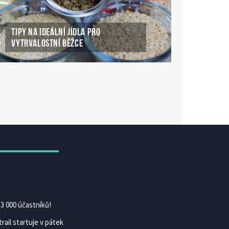
TIPY NA IDEÁLNÍ JÍDLA PRO
VYTRVALOSTNÍ BĚŽCE
ké Casino Online
ke-casino-online.cz
3 000 účastníků!
rail startuje v pátek