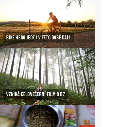
BIKE HERO JEDE I V TÉTO DOBĚ DÁL!
VZNIKÁ CELOVEČERNÍ FILM O B7