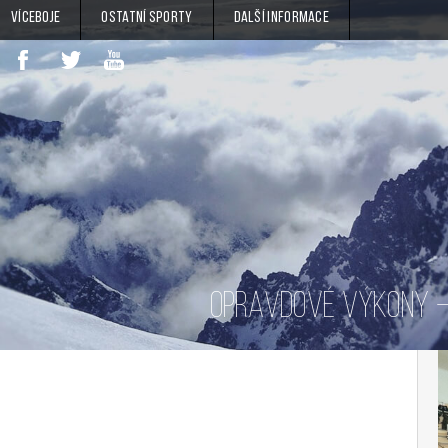
Víceboje
Ostatní sporty
Další informace
OPRAVDOVÉ VÝKONY – 