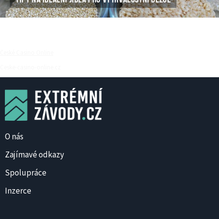
České Casino Online
Ceske-casino-online.cz
O nás
Zajímavé odkazy
Spolupráce
Inzerce