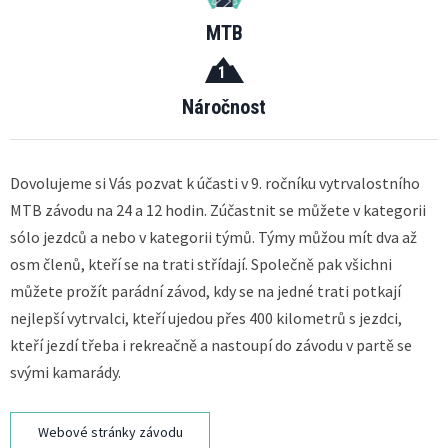
MTB
1
Náročnost
Dovolujeme si Vás pozvat k účasti v 9. ročníku vytrvalostního
MTB závodu na 24 a 12 hodin. Zúčastnit se můžete v kategorii
sólo jezdců a nebo v kategorii týmů. Týmy můžou mít dva až
osm členů, kteří se na trati střídají. Společně pak všichni
můžete prožít parádní závod, kdy se na jedné trati potkají
nejlepší vytrvalci, kteří ujedou přes 400 kilometrů s jezdci,
kteří jezdí třeba i rekreačně a nastoupí do závodu v partě se
svými kamarády.
Webové stránky závodu