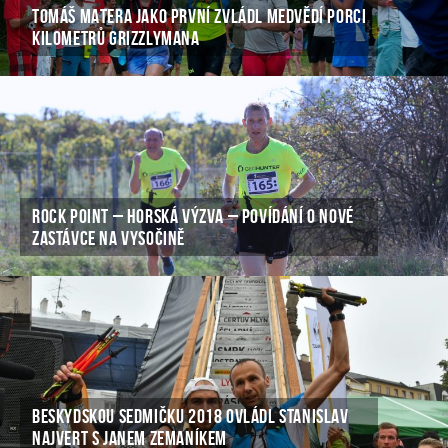
TOMÁŠ MATERA JAKO PRVNÍ ZVLÁDL MEDVĚDÍ PORCI
KILOMETRŮ GRIZZLYMANA
ROCK POINT – HORSKÁ VÝZVA – POVÍDÁNÍ O NOVÉ
ZASTÁVCE NA VYSOČINĚ
BESKYDSKOU SEDMIČKU 2018 OVLÁDL STANISLAV
NAJVERT S JANEM ZEMANÍKEM