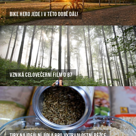
BIKE HERO JEDE I V TÉTO DOBĚ DÁL!
VZNIKÁ CELOVEČERNÍ FILM O B7
TIPY NA IDEÁLNÍ JÍDLA PRO VYTRVALOSTNÍ BĚŽCE