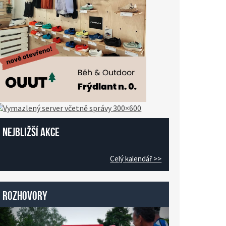
Nejbližší akce
Celý kalendář >>
Rozhovory