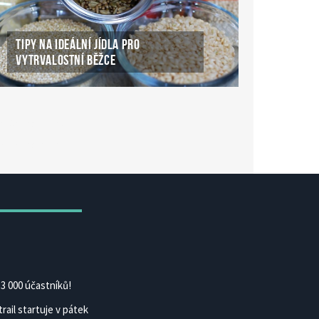
TIPY NA IDEÁLNÍ JÍDLA PRO
VYTRVALOSTNÍ BĚŽCE
ké Casino Online
ke-casino-online.cz
3 000 účastníků!
rail startuje v pátek