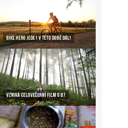
BIKE HERO JEDE I V TÉTO DOBĚ DÁL!
VZNIKÁ CELOVEČERNÍ FILM O B7