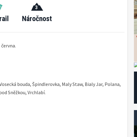
3
rail
Náročnost
 června.
, Vosecká bouda, Špindlerovka, Maly Staw, Bialy Jar, Polana,
pod Sněžkou, Vrchlabí.