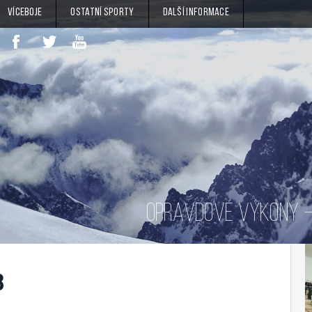
Víceboje
Ostatní sporty
Další informace
OPRAVDOVÉ VÝKONY – 
8