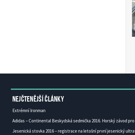
Čes
Ces
Nejčtenější články
Extrémní Ironman
Adidas – Continental Beskydská sedmička 2016. Horský závod pro 
Jesenická stovka 2016 – registrace na letošní první jesenický ultrat