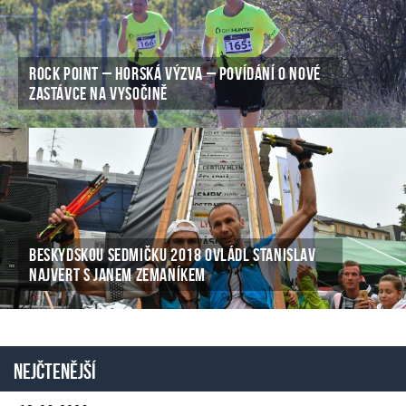
ROCK POINT – HORSKÁ VÝZVA – POVÍDÁNÍ O NOVÉ
ZASTÁVCE NA VYSOČINĚ
BESKYDSKOU SEDMIČKU 2018 OVLÁDL STANISLAV
NAJVERT S JANEM ZEMANÍKEM
Nejčtenější