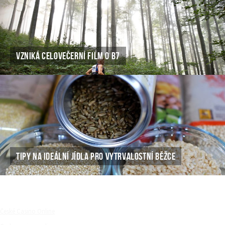
VZNIKÁ CELOVEČERNÍ FILM O B7
TIPY NA IDEÁLNÍ JÍDLA PRO VYTRVALOSTNÍ BĚŽCE
České Casino Online