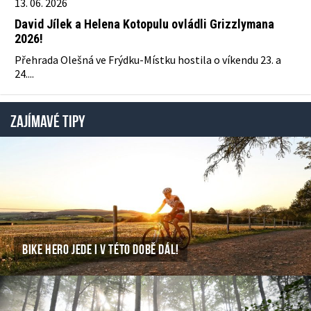
13. 06. 2026
David Jílek a Helena Kotopulu ovládli Grizzlymana
2026!
Přehrada Olešná ve Frýdku-Místku hostila o víkendu 23. a
24....
ZAJÍMAVÉ TIPY
BIKE HERO JEDE I V TÉTO DOBĚ DÁL!