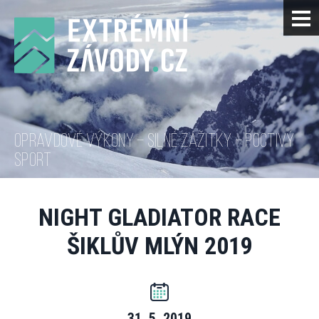
OPRAVDOVÉ VÝKONY – SILNÉ ZÁŽITKY – POCTIVÝ
SPORT
NIGHT GLADIATOR RACE
ŠIKLŮV MLÝN 2019
31. 5. 2019