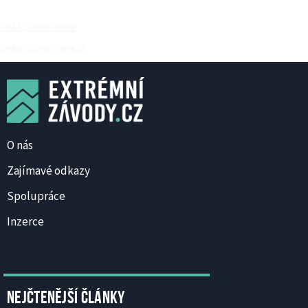
České Casino Online
Ceske-casino-online.cz
O nás
Zajímavé odkazy
Spolupráce
Inzerce
Nejčtenější články