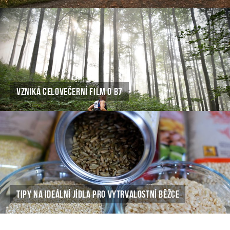
VZNIKÁ CELOVEČERNÍ FILM O B7
TIPY NA IDEÁLNÍ JÍDLA PRO VYTRVALOSTNÍ BĚŽCE