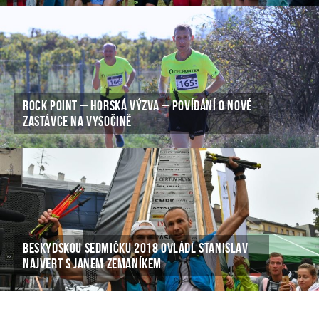
ROCK POINT – HORSKÁ VÝZVA – POVÍDÁNÍ O NOVÉ
ZASTÁVCE NA VYSOČINĚ
BESKYDSKOU SEDMIČKU 2018 OVLÁDL STANISLAV
NAJVERT S JANEM ZEMANÍKEM