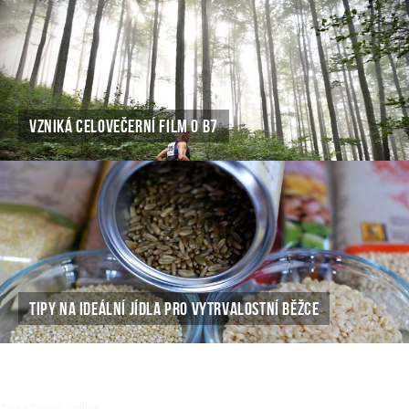
VZNIKÁ CELOVEČERNÍ FILM O B7
TIPY NA IDEÁLNÍ JÍDLA PRO VYTRVALOSTNÍ BĚŽCE
České Casino Online