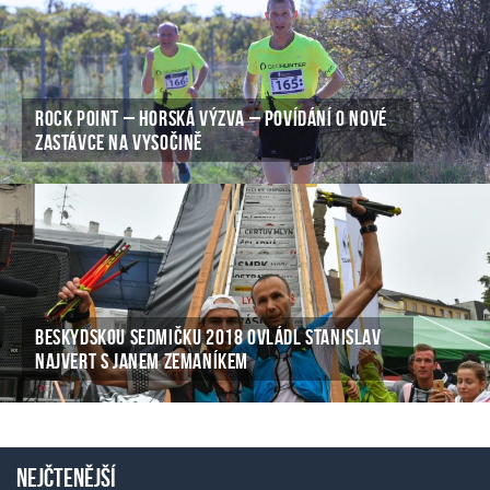
ROCK POINT – HORSKÁ VÝZVA – POVÍDÁNÍ O NOVÉ
ZASTÁVCE NA VYSOČINĚ
BESKYDSKOU SEDMIČKU 2018 OVLÁDL STANISLAV
NAJVERT S JANEM ZEMANÍKEM
Nejčtenější