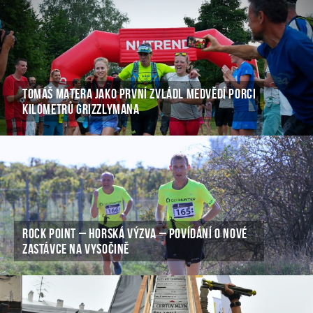
TOMÁŠ MATERA JAKO PRVNÍ ZVLÁDL MEDVĚDÍ PORCI
KILOMETRŮ GRIZZLYMANA
ROCK POINT – HORSKÁ VÝZVA – POVÍDÁNÍ O NOVÉ
ZASTÁVCE NA VYSOČINĚ