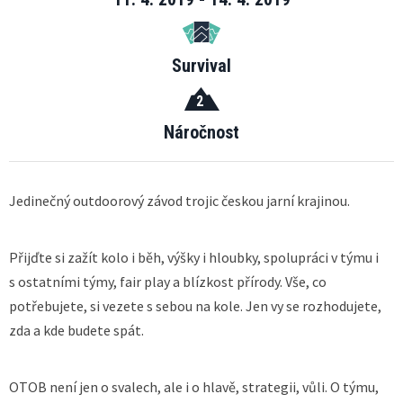
Survival
2
Náročnost
Jedinečný outdoorový závod trojic českou jarní krajinou.
Přijďte si zažít kolo i běh, výšky i hloubky, spolupráci v týmu i
s ostatními týmy, fair play a blízkost přírody. Vše, co
potřebujete, si vezete s sebou na kole. Jen vy se rozhodujete,
zda a kde budete spát.
OTOB není jen o svalech, ale i o hlavě, strategii, vůli. O týmu,