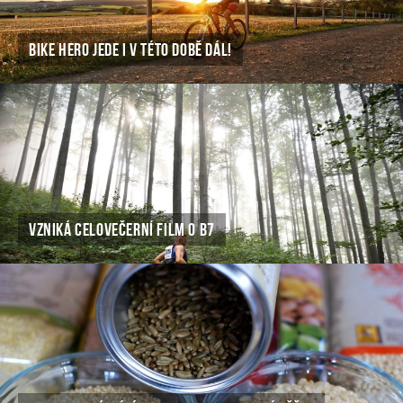
BIKE HERO JEDE I V TÉTO DOBĚ DÁL!
VZNIKÁ CELOVEČERNÍ FILM O B7