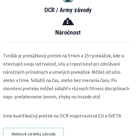
OCR / Army závody
2
Náročnost
Tvrďák je prekážkový pretek na 5+km a 15+prekážok, kde si
otestuješ svoju vytrvalosť, silu a trpezlivosť pri zdolávaní
náročných prírodných a umelých prekážok. Môžeš ísť sólo
alebo v tíme. Súťažíš na čas, alebo bez merania času. Po
skončení preteku môžeš súťažiť v rôznych fitness disciplínach
napr. preťahovanie lanom, zhyby na hrazde atď.
Sme kvalifikačný pretek na OCR majstrovstvá EU a SVETA
Webové stránky závodu