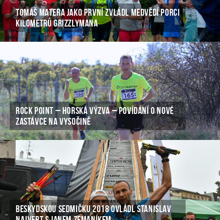
TOMÁŠ MATERA JAKO PRVNÍ ZVLÁDL MEDVĚDÍ PORCI
KILOMETRŮ GRIZZLYMANA
ROCK POINT – HORSKÁ VÝZVA – POVÍDÁNÍ O NOVÉ
ZASTÁVCE NA VYSOČINĚ
BESKYDSKOU SEDMIČKU 2018 OVLÁDL STANISLAV
NAJVERT S JANEM ZEMANÍKEM