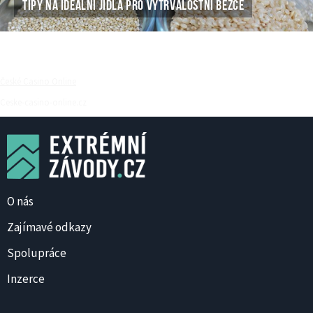
TIPY NA IDEÁLNÍ JÍDLA PRO VYTRVALOSTNÍ BĚŽCE
České Casino Online
Ceske-casino-online.cz
O nás
Zajímavé odkazy
Spolupráce
Inzerce