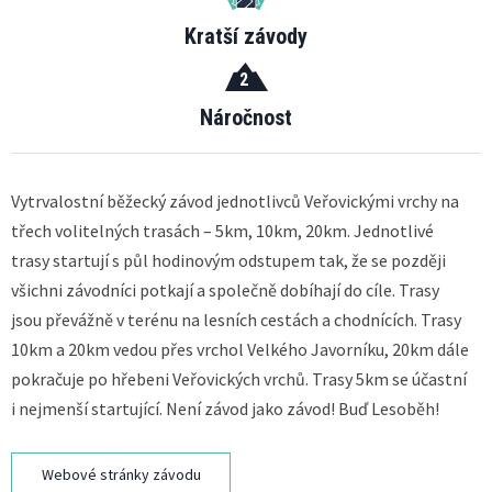
Kratší závody
2
Náročnost
Vytrvalostní běžecký závod jednotlivců Veřovickými vrchy na
třech volitelných trasách – 5km, 10km, 20km. Jednotlivé
trasy startují s půl hodinovým odstupem tak, že se později
všichni závodníci potkají a společně dobíhají do cíle. Trasy
jsou převážně v terénu na lesních cestách a chodnících. Trasy
10km a 20km vedou přes vrchol Velkého Javorníku, 20km dále
pokračuje po hřebeni Veřovických vrchů. Trasy 5km se účastní
i nejmenší startující. Není závod jako závod! Buď Lesoběh!
Webové stránky závodu