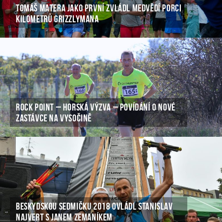
TOMÁŠ MATERA JAKO PRVNÍ ZVLÁDL MEDVĚDÍ PORCI
KILOMETRŮ GRIZZLYMANA
ROCK POINT – HORSKÁ VÝZVA – POVÍDÁNÍ O NOVÉ
ZASTÁVCE NA VYSOČINĚ
BESKYDSKOU SEDMIČKU 2018 OVLÁDL STANISLAV
NAJVERT S JANEM ZEMANÍKEM