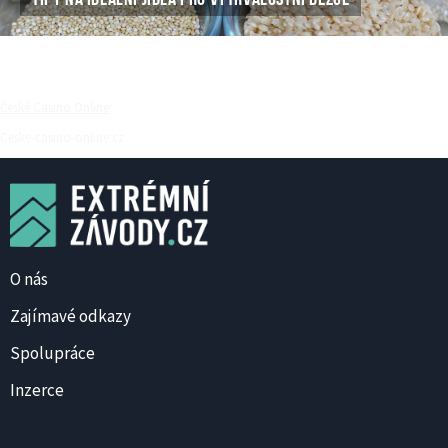
České Casino Online
Ceske-casino-online.cz
O nás
Zajímavé odkazy
Spolupráce
Inzerce