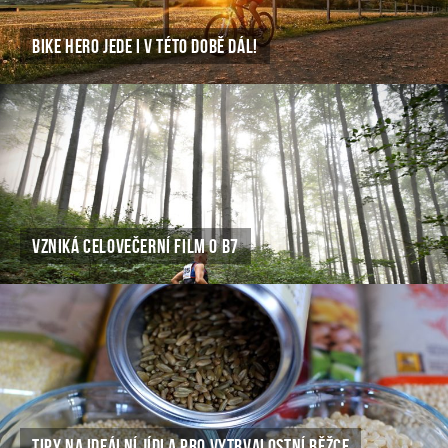
BIKE HERO JEDE I V TÉTO DOBĚ DÁL!
VZNIKÁ CELOVEČERNÍ FILM O B7
TIPY NA IDEÁLNÍ JÍDLA PRO VYTRVALOSTNÍ BĚŽCE