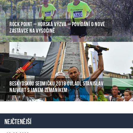
ROCK POINT – HORSKÁ VÝZVA – POVÍDÁNÍ O NOVÉ
ZASTÁVCE NA VYSOČINĚ
BESKYDSKOU SEDMIČKU 2018 OVLÁDL STANISLAV
NAJVERT S JANEM ZEMANÍKEM
Nejčtenější