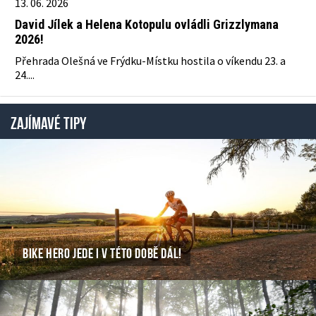
13. 06. 2026
David Jílek a Helena Kotopulu ovládli Grizzlymana
2026!
Přehrada Olešná ve Frýdku-Místku hostila o víkendu 23. a
24....
ZAJÍMAVÉ TIPY
BIKE HERO JEDE I V TÉTO DOBĚ DÁL!