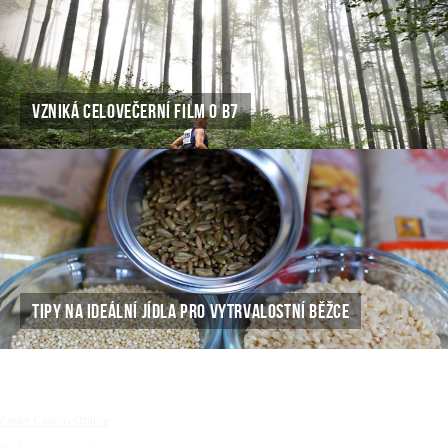
VZNIKÁ CELOVEČERNÍ FILM O B7
TIPY NA IDEÁLNÍ JÍDLA PRO VYTRVALOSTNÍ BĚŽCE
České Casino Online