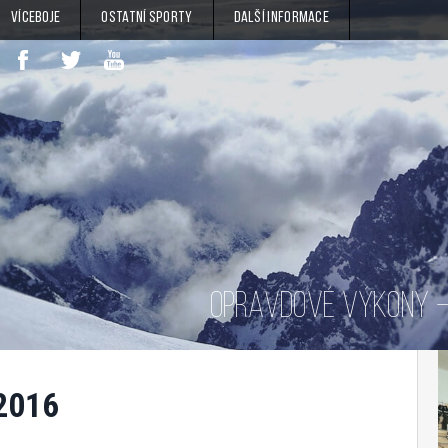
Víceboje
Ostatní sporty
Další informace
OPRAVDOVÉ VÝKONY – 
2016