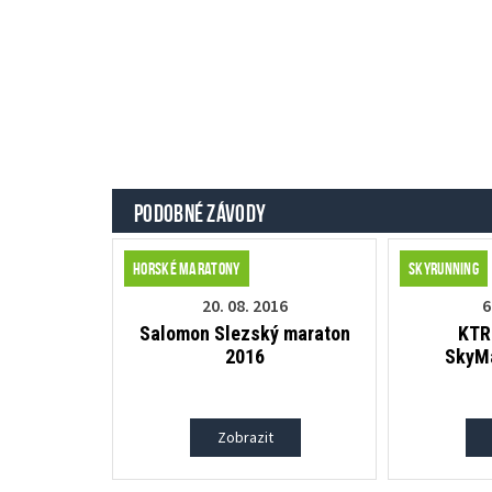
PODOBNÉ ZÁVODY
Horské maratony
Skyrunning
20. 08. 2016
6
Salomon Slezský maraton
KTR
2016
SkyMa
Zobrazit