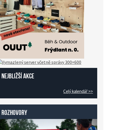
Nejbližší akce
Celý kalendář >>
Rozhovory