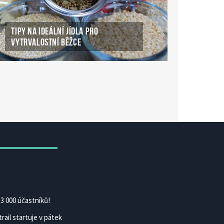
TIPY NA IDEÁLNÍ JÍDLA PRO
VYTRVALOSTNÍ BĚŽCE
ké Casino Online
ke-casino-online.cz
3 000 účastníků!
rail startuje v pátek