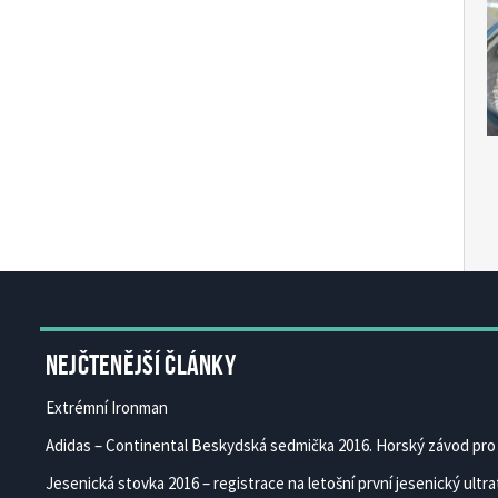
Čes
Ces
Nejčtenější články
Extrémní Ironman
Adidas – Continental Beskydská sedmička 2016. Horský závod pro 
Jesenická stovka 2016 – registrace na letošní první jesenický ultrat