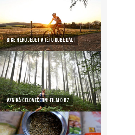
BIKE HERO JEDE I V TÉTO DOBĚ DÁL!
VZNIKÁ CELOVEČERNÍ FILM O B7