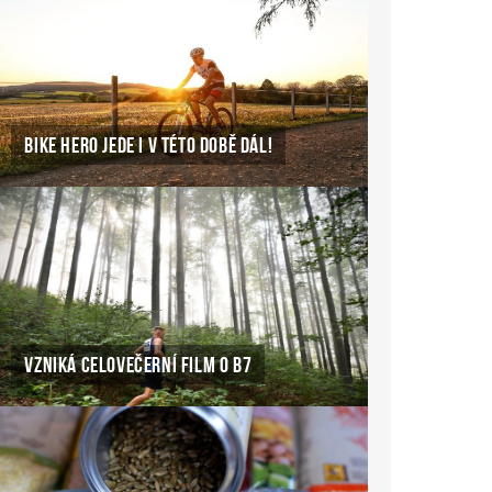
BIKE HERO JEDE I V TÉTO DOBĚ DÁL!
VZNIKÁ CELOVEČERNÍ FILM O B7