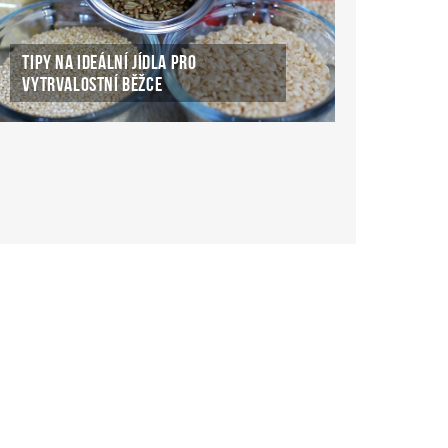
TIPY NA IDEÁLNÍ JÍDLA PRO
VYTRVALOSTNÍ BĚŽCE
ké Casino Online
ke-casino-online.cz