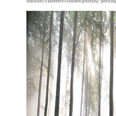
stanicích i v bufetech v cílovém prostoru,“ potvrzuj