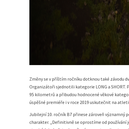
Změny se v příštím ročníku dotknou také závodu dvoj
Organizátoři sjednotili kategorie LONG a SHORT. P
95 kilometrů a přibudou hodnocené věkové kategori
úspěšné premiéře i v roce 2019 uskutečnit na atlet
Jubilejní 10. ročník B7 přinese zároveň významný p
charakter. „Definitivně se oprostíme od používání