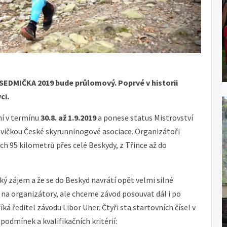
 SEDMIČKA 2019 bude průlomový. Poprvé v historii
ci.
ní v termínu
30.8. až 1.9.2019
a ponese status Mistrovství
avičkou České skyrunninogové asociace. Organizátoři
h 95 kilometrů přes celé Beskydy, z Třince až do
lký zájem a že se do Beskyd navrátí opět velmi silné
y na organizátory, ale chceme závod posouvat dál i po
ká ředitel závodu Libor Uher. Čtyři sta startovních čísel v
podmínek a kvalifikačních kritérií: