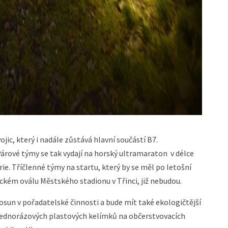
ic, který i nadále zůstává hlavní součástí B7.
árové týmy se tak vydají na horský ultramaraton v délce
e. Tříčlenné týmy na startu, který by se měl po letošní
ickém oválu Městského stadionu v Třinci, již nebudou.
osun v pořadatelské činnosti a bude mít také ekologičtější
 jednorázových plastových kelímků na občerstvovacích