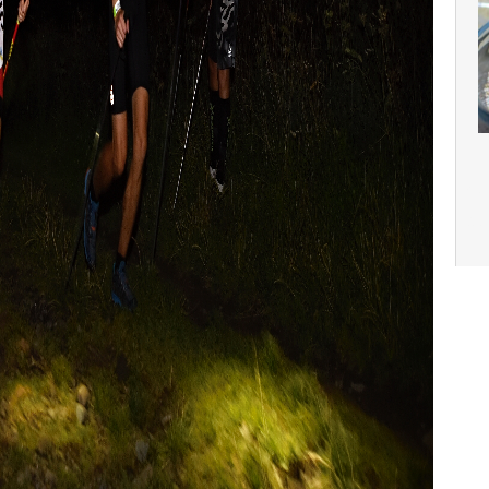
Čes
Ces