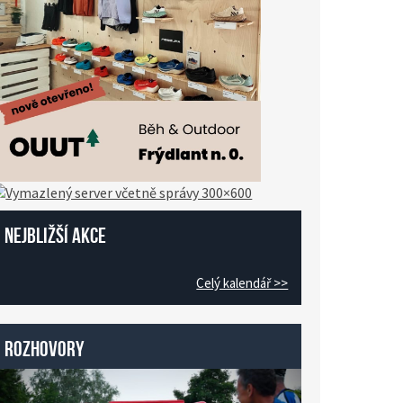
Nejbližší akce
Celý kalendář >>
Rozhovory