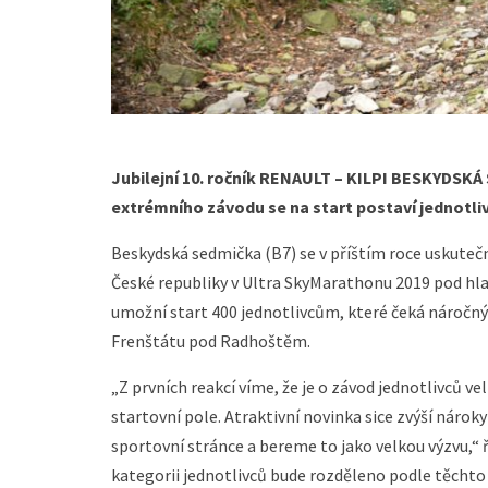
Jubilejní 10. ročník RENAULT – KILPI BESKYDSKÁ
extrémního závodu se na start postaví jednotliv
Beskydská sedmička (B7) se v příštím roce uskuteč
České republiky v Ultra SkyMarathonu 2019 pod hl
umožní start 400 jednotlivcům, které čeká náročnýc
Frenštátu pod Radhoštěm.
„Z prvních reakcí víme, že je o závod jednotlivců ve
startovní pole. Atraktivní novinka sice zvýší nárok
sportovní stránce a bereme to jako velkou výzvu,“ ří
kategorii jednotlivců bude rozděleno podle těchto 