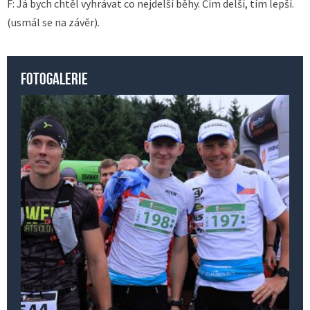
F: Já bych chtěl vyhrávat co nejdelší běhy. Čím delší, tím lepší.
(usmál se na závěr).
Fotogalerie