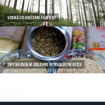
VZNIKÁ CELOVEČERNÍ FILM O B7
TIPY NA IDEÁLNÍ JÍDLA PRO VYTRVALOSTNÍ BĚŽCE
České Casino Online
Ceske-casino-online.cz