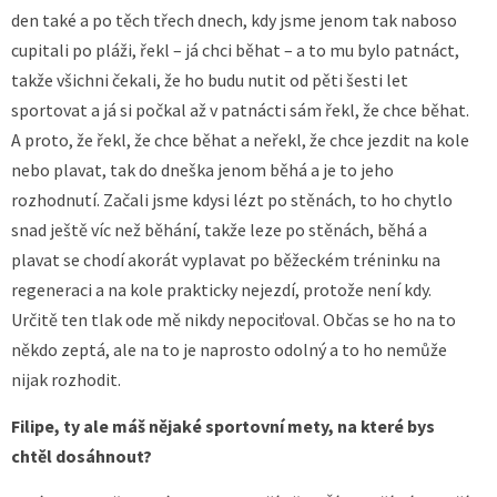
den také a po těch třech dnech, kdy jsme jenom tak naboso
cupitali po pláži, řekl – já chci běhat – a to mu bylo patnáct,
takže všichni čekali, že ho budu nutit od pěti šesti let
sportovat a já si počkal až v patnácti sám řekl, že chce běhat.
A proto, že řekl, že chce běhat a neřekl, že chce jezdit na kole
nebo plavat, tak do dneška jenom běhá a je to jeho
rozhodnutí. Začali jsme kdysi lézt po stěnách, to ho chytlo
snad ještě víc než běhání, takže leze po stěnách, běhá a
plavat se chodí akorát vyplavat po běžeckém tréninku na
regeneraci a na kole prakticky nejezdí, protože není kdy.
Určitě ten tlak ode mě nikdy nepociťoval. Občas se ho na to
někdo zeptá, ale na to je naprosto odolný a to ho nemůže
nijak rozhodit.
Filipe, ty ale máš nějaké sportovní mety, na které bys
chtěl dosáhnout?