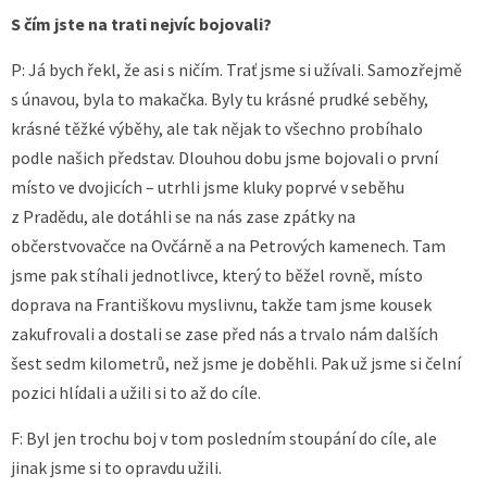
S čím jste na trati nejvíc bojovali?
P: Já bych řekl, že asi s ničím. Trať jsme si užívali. Samozřejmě
s únavou, byla to makačka. Byly tu krásné prudké seběhy,
krásné těžké výběhy, ale tak nějak to všechno probíhalo
podle našich představ. Dlouhou dobu jsme bojovali o první
místo ve dvojicích – utrhli jsme kluky poprvé v seběhu
z Pradědu, ale dotáhli se na nás zase zpátky na
občerstvovačce na Ovčárně a na Petrových kamenech. Tam
jsme pak stíhali jednotlivce, který to běžel rovně, místo
doprava na Františkovu myslivnu, takže tam jsme kousek
zakufrovali a dostali se zase před nás a trvalo nám dalších
šest sedm kilometrů, než jsme je doběhli. Pak už jsme si čelní
pozici hlídali a užili si to až do cíle.
F: Byl jen trochu boj v tom posledním stoupání do cíle, ale
jinak jsme si to opravdu užili.