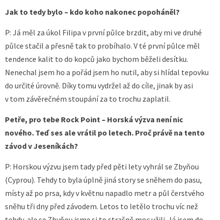
Jak to tedy bylo – kdo koho nakonec popoháněl?
P: Já měl za úkol Filipa v první půlce brzdit, aby mi ve druhé
půlce stačil a přesně tak to probíhalo. V té první půlce měl
tendence kalit to do kopců jako bychom běželi desítku.
Nenechal jsem ho a pořád jsem ho nutil, aby si hlídal tepovku
do určité úrovně. Díky tomu vydržel až do cíle, jinak by asi
v tom závěrečném stoupání za to trochu zaplatil.
Petře, pro tebe Rock Point – Horská výzva není nic
nového. Teď ses ale vrátil po letech. Proč právě na tento
závod v Jeseníkách?
P: Horskou výzvu jsem tady před pěti lety vyhrál se Zbyňou
(Cyprou). Tehdy to byla úplně jiná story se sněhem do pasu,
místy až po prsa, kdy v květnu napadlo metr a půl čerstvého
sněhu tři dny před závodem. Letos to letělo trochu víc než
tehdy, ale se Zbyňou jsme si to strašně moc užili. Já jsem do