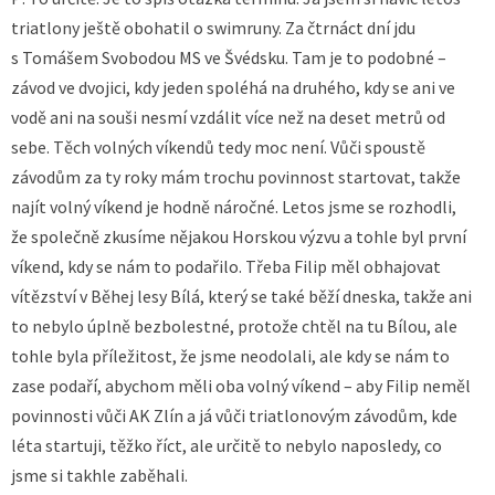
triatlony ještě obohatil o swimruny. Za čtrnáct dní jdu
s Tomášem Svobodou MS ve Švédsku. Tam je to podobné –
závod ve dvojici, kdy jeden spoléhá na druhého, kdy se ani ve
vodě ani na souši nesmí vzdálit více než na deset metrů od
sebe. Těch volných víkendů tedy moc není. Vůči spoustě
závodům za ty roky mám trochu povinnost startovat, takže
najít volný víkend je hodně náročné. Letos jsme se rozhodli,
že společně zkusíme nějakou Horskou výzvu a tohle byl první
víkend, kdy se nám to podařilo. Třeba Filip měl obhajovat
vítězství v Běhej lesy Bílá, který se také běží dneska, takže ani
to nebylo úplně bezbolestné, protože chtěl na tu Bílou, ale
tohle byla příležitost, že jsme neodolali, ale kdy se nám to
zase podaří, abychom měli oba volný víkend – aby Filip neměl
povinnosti vůči AK Zlín a já vůči triatlonovým závodům, kde
léta startuji, těžko říct, ale určitě to nebylo naposledy, co
jsme si takhle zaběhali.