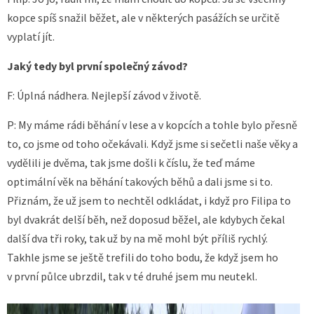
kopce spíš snažil běžet, ale v některých pasážích se určitě
vyplatí jít.
Jaký tedy byl první společný závod?
F: Úplná nádhera. Nejlepší závod v životě.
P: My máme rádi běhání v lese a v kopcích a tohle bylo přesně
to, co jsme od toho očekávali. Když jsme si sečetli naše věky a
vydělili je dvěma, tak jsme došli k číslu, že teď máme
optimální věk na běhání takových běhů a dali jsme si to.
Přiznám, že už jsem to nechtěl odkládat, i když pro Filipa to
byl dvakrát delší běh, než doposud běžel, ale kdybych čekal
další dva tři roky, tak už by na mě mohl být příliš rychlý.
Takhle jsme se ještě trefili do toho bodu, že když jsem ho
v první půlce ubrzdil, tak v té druhé jsem mu neutekl.