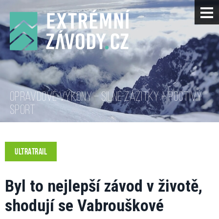
OPRAVDOVÉ VÝKONY – SILNÉ ZÁŽITKY – POCTIVÝ
SPORT
ULTRATRAIL
Byl to nejlepší závod v životě,
shodují se Vabrouškové