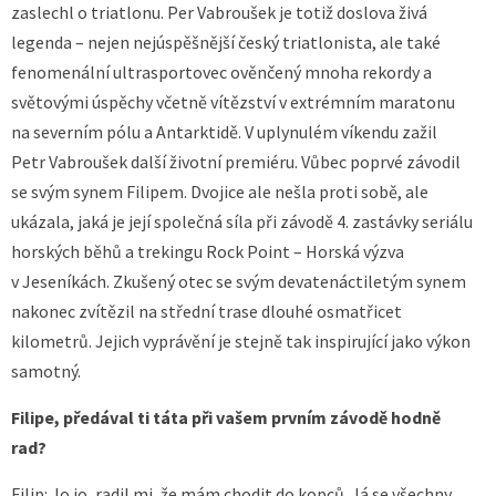
zaslechl o triatlonu. Per Vabroušek je totiž doslova živá
legenda – nejen nejúspěšnější český triatlonista, ale také
fenomenální ultrasportovec ověnčený mnoha rekordy a
světovými úspěchy včetně vítězství v extrémním maratonu
na severním pólu a Antarktidě. V uplynulém víkendu zažil
Petr Vabroušek další životní premiéru. Vůbec poprvé závodil
se svým synem Filipem. Dvojice ale nešla proti sobě, ale
ukázala, jaká je její společná síla při závodě 4. zastávky seriálu
horských běhů a trekingu Rock Point – Horská výzva
v Jeseníkách. Zkušený otec se svým devatenáctiletým synem
nakonec zvítězil na střední trase dlouhé osmatřicet
kilometrů. Jejich vyprávění je stejně tak inspirující jako výkon
samotný.
Filipe, předával ti táta při vašem prvním závodě hodně
rad?
Filip: Jo jo, radil mi, že mám chodit do kopců. Já se všechny