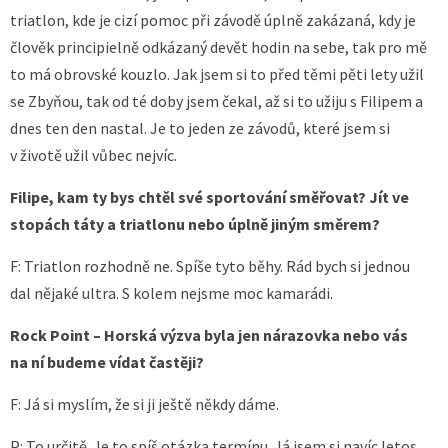
triatlon, kde je cizí pomoc při závodě úplně zakázaná, kdy je
člověk principielně odkázaný devět hodin na sebe, tak pro mě
to má obrovské kouzlo. Jak jsem si to před těmi pěti lety užil
se Zbyňou, tak od té doby jsem čekal, až si to užiju s Filipem a
dnes ten den nastal. Je to jeden ze závodů, které jsem si
v životě užil vůbec nejvíc.
Filipe, kam ty bys chtěl své sportování směřovat? Jít ve
stopách táty a triatlonu nebo úplně jiným směrem?
F: Triatlon rozhodně ne. Spíše tyto běhy. Rád bych si jednou
dal nějaké ultra. S kolem nejsme moc kamarádi.
Rock Point – Horská výzva byla jen nárazovka nebo vás
na ní budeme vídat častěji?
F: Já si myslím, že si ji ještě někdy dáme.
P: To určitě. Je to spíš otázka termínu. Já jsem si navíc letos