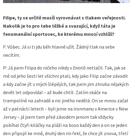
Filipe, ty se určitě musíš vyrovnávat s tlakem veřejnosti.
Nakolik je to pro tebe těžké a svazující, když táta je
fenomenální sportovec, ke kterému mnozí vzhlíží?
F: Vůbec. Já si ti jdu běh hlavně užít. Žádný tlak na sebe
necítím.
P: Já jsem Filipa do ničeho nikdy v životě netlačil. Tak, jak se
mě od jeho šesti let všichni ptali, kdy jako Filip začne závodit
a kdy začne jít v mých šlépějích, tak jsem jim zhruba nějakých
devět let odpovídal – až bude chtít. Zatím skáče na
trampolíně na zahradě a nic jiného nedělá. On se mnou začal
až v patnácti letech – byli jsme na ironmanu v Americe v New
Jersey – já jsem tam před závodem jenom tak vždycky
pobíhal čtyři kiláčky na pláži na boso každý den a on se jeden
den připojil ke mně, druhý den mi řekl, že chce jít znova, třetí