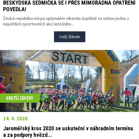
BESKYDSKÁ SEDMIČKA SE I PŘES MIMOŘÁDNÁ OPATŘENÍ
POVEDLA!
Česká republika má po uplynulém víkendu úspěšně za sebou jednu z
největších sportovních akcí letošního...
Celý článek
KRATŠÍ ZÁVODY
14. 4. 2020
Jaroměřský kros 2020 se uskuteční v náhradním termínu
a za podpory hvězd...