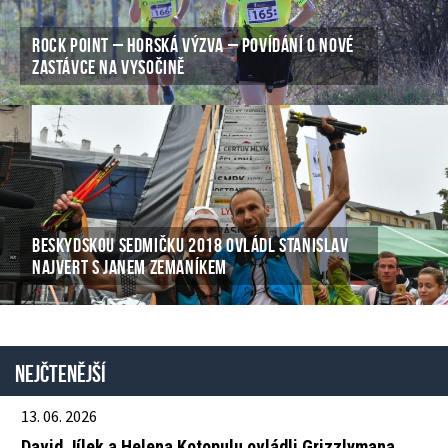
ROCK POINT – HORSKÁ VÝZVA – POVÍDÁNÍ O NOVÉ
ZASTÁVCE NA VYSOČINĚ
BESKYDSKOU SEDMIČKU 2018 OVLÁDL STANISLAV
NAJVERT S JANEM ZEMANÍKEM
Nejčtenější
13. 06. 2026
David Jílek a Helena Kotopulu ovládli Grizzlymana