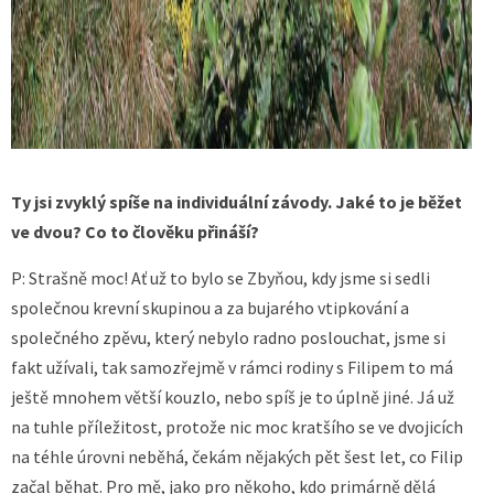
Ty jsi zvyklý spíše na individuální závody. Jaké to je běžet
ve dvou? Co to člověku přináší?
P: Strašně moc! Ať už to bylo se Zbyňou, kdy jsme si sedli
společnou krevní skupinou a za bujarého vtipkování a
společného zpěvu, který nebylo radno poslouchat, jsme si
fakt užívali, tak samozřejmě v rámci rodiny s Filipem to má
ještě mnohem větší kouzlo, nebo spíš je to úplně jiné. Já už
na tuhle příležitost, protože nic moc kratšího se ve dvojicích
na téhle úrovni neběhá, čekám nějakých pět šest let, co Filip
začal běhat. Pro mě, jako pro někoho, kdo primárně dělá