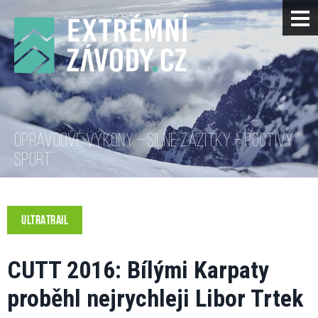
OPRAVDOVÉ VÝKONY – SILNÉ ZÁŽITKY – POCTIVÝ
SPORT
ULTRATRAIL
CUTT 2016: Bílými Karpaty
proběhl nejrychleji Libor Trtek