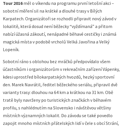
Tour 2016
měl o víkendu na programu první letošní akci –
sobotní měření sil na krátké a dlouhé trasy v Bílých
Karpatech. Organizátoři se rozhodli připravit nový závod v
lokalitě, která dosud není běžecky “vyždímaná” a přitom
nabízí úžasná zákoutí, nenápadné běhavé cestičky i známá
magická místa v podobě vrcholů Velká Javořina a Velký
Lopeník.
Sobotní ráno s oblohou bez mráčků předpovídalo všem
účastníkům i organizátorům v rekreačním zařízení Vápenky,
kdesi uprostřed bílokarpatských hvozdů, hezký sportovní
den. Marek Navrátil, ředitel běžeckého seriálu, připravil dvě
varianty trasy: dlouhou na 64 km a krátkou na 31 km. Obě
tratě byly navrženy po turistických značkách v běhavém
profilu, s nahlédnutím na Slovensko i návštěvou většiny
místních významných lokalit. Do závodu se také povedlo
zapojit mnoho místních přátelských lidí v čele s obcí Strání,