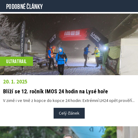
PODOBNÉ ČLÁNKY
ULTRATRAIL
20. 1. 2025
Blíží se 12. ročník IMOS 24 hodin na Lysé hoře
V zimě i ve tmě z kopce do kopce 24 hodin: Extrémní LH24 opět prověří...
Celý článek