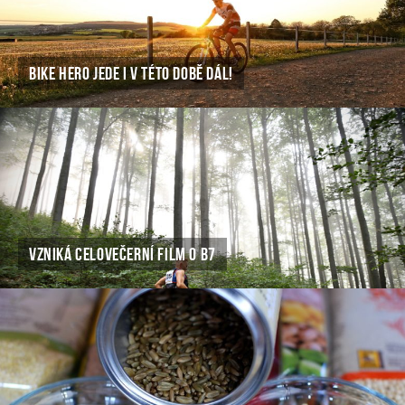
BIKE HERO JEDE I V TÉTO DOBĚ DÁL!
VZNIKÁ CELOVEČERNÍ FILM O B7