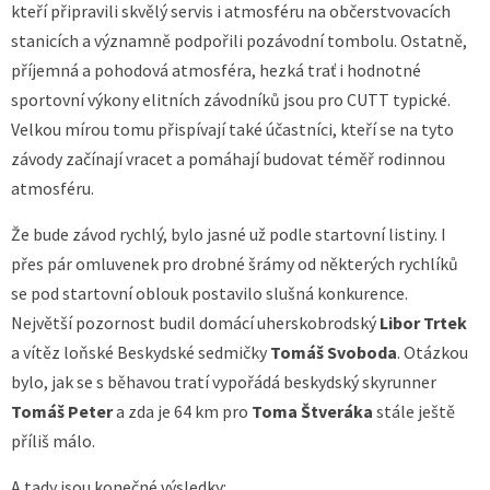
kteří připravili skvělý servis i atmosféru na občerstvovacích
stanicích a významně podpořili pozávodní tombolu. Ostatně,
příjemná a pohodová atmosféra, hezká trať i hodnotné
sportovní výkony elitních závodníků jsou pro CUTT typické.
Velkou mírou tomu přispívají také účastníci, kteří se na tyto
závody začínají vracet a pomáhají budovat téměř rodinnou
atmosféru.
Že bude závod rychlý, bylo jasné už podle startovní listiny. I
přes pár omluvenek pro drobné šrámy od některých rychlíků
se pod startovní oblouk postavilo slušná konkurence.
Největší pozornost budil domácí uherskobrodský
Libor Trtek
a vítěz loňské Beskydské sedmičky
Tomáš Svoboda
. Otázkou
bylo, jak se s běhavou tratí vypořádá beskydský skyrunner
Tomáš Peter
a zda je 64 km pro
Toma Štveráka
stále ještě
příliš málo.
A tady jsou konečné výsledky: