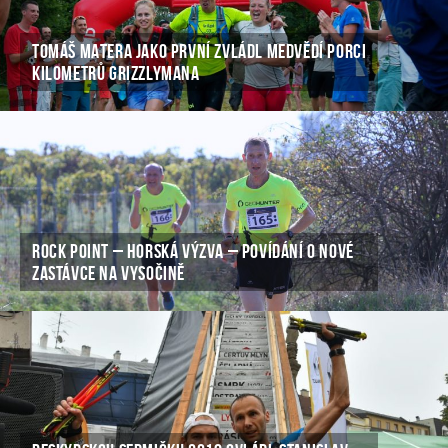
TOMÁŠ MATERA JAKO PRVNÍ ZVLÁDL MEDVĚDÍ PORCI
KILOMETRŮ GRIZZLYMANA
ROCK POINT – HORSKÁ VÝZVA – POVÍDÁNÍ O NOVÉ
ZASTÁVCE NA VYSOČINĚ