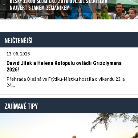
BESKYDSKOU SEDMIČKU 2018 OVLÁDL STANISLAV
NAJVERT S JANEM ZEMANÍKEM
Nejčtenější
13. 06. 2026
David Jílek a Helena Kotopulu ovládli Grizzlymana
2026!
Přehrada Olešná ve Frýdku-Místku hostila o víkendu 23. a
24....
ZAJÍMAVÉ TIPY