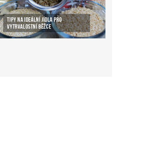
TIPY NA IDEÁLNÍ JÍDLA PRO
VYTRVALOSTNÍ BĚŽCE
ké Casino Online
ke-casino-online.cz