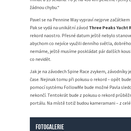
žádnou chybu.“
Pavel se na Pennine Way vypraví nejprve začátkem če
Pak se vydá na unikátní závod
Three Peaks Yacht 
rekord naostro. Přesné datum ještě nebylo stanove
abychom co nejvíce využili denního světla, dobrého
nemáme, ještě musíme poskládat pár dalších kousk
co nevidět.
Jak je na závodech Spine Race zvykem, závodníky 
čase. Nejinak tomu při pokusu o rekord – opět bud
pomocí systému FollowMe bude možné Pavla sledovat
nekončí. Tentokrát bude z pokusu o rekord průběžn
portálu. Na místě totiž budou kameramani – z cel
Fotogalerie