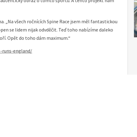
vý autentický obraz o tomto sportu. A tento projekt nám
vna. „Na všech ročnících Spine Race jsem měl fantastickou
pen se lidem nijak odvděčit. Teď toho nabízíme daleko
dpoří. Opět do toho dám maximum.“
e-runs-england/
Čes
Ces