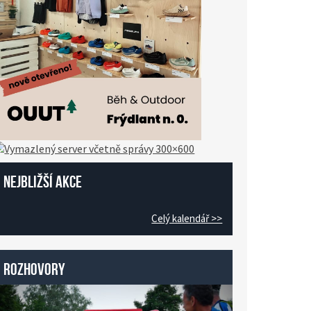
Nejbližší akce
Celý kalendář >>
Rozhovory