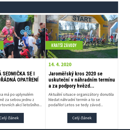
KRATŠÍ ZÁVODY
14. 4. 2020
 SEDMIČKA SE I
Jaroměřský kros 2020 se
OŘÁDNÁ OPATŘENÍ
uskuteční v náhradním termínu
a za podpory hvězd...
ka má po uplynulém
Aktuální situace organizátory donutila
ně za sebou jednu z
hledat náhradní termín a to se
rtovních akcí letošního...
podařilo! Letos se tedy závod...
Celý článek
Celý článek