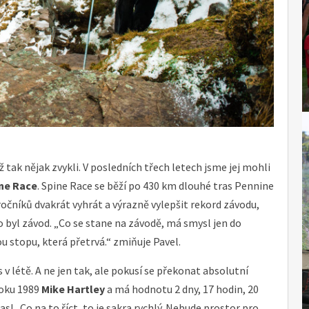
ž tak nějak zvykli. V posledních třech letech jsme jej mohli
ne Race
. Spine Race se běží po 430 km dlouhé tras Pennine
 ročníků dvakrát vyhrát a výrazně vylepšit rekord závodu,
o byl závod. „Co se stane na závodě, má smysl jen do
u stopu, která přetrvá.“ zmiňuje Pavel.
 v létě. A ne jen tak, ale pokusí se překonat absolutní
roku 1989
Mike Hartley
a má hodnotu 2 dny, 17 hodin, 20
s! „Co na to říct, to je sakra rychlý. Nebude prostor pro