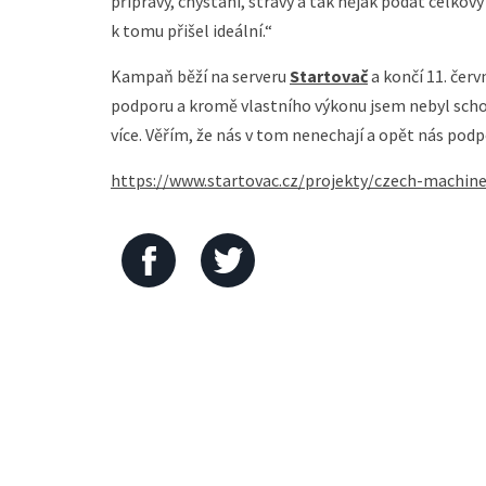
přípravy, chystání, stravy a tak nějak podat celko
k tomu přišel ideální.“
Kampaň běží na serveru
Startovač
a končí 11. čer
podporu a kromě vlastního výkonu jsem nebyl scho
více. Věřím, že nás v tom nenechají a opět nás po
https://www.startovac.cz/projekty/czech-machin