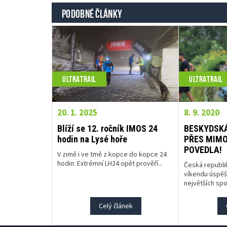
PODOBNÉ ČLÁNKY
ULTRATRAIL
ULTRATRAIL
20. 1. 2025
8. 9. 2020
Blíží se 12. ročník IMOS 24
BESKYDSKÁ
hodin na Lysé hoře
PŘES MIM
POVEDLA!
V zimě i ve tmě z kopce do kopce 24
hodin: Extrémní LH24 opět prověří...
Česká republi
víkendu úspěš
největších spo
Celý článek