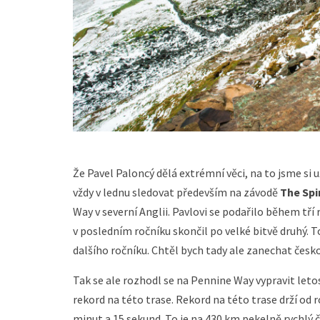
Že Pavel Paloncý dělá extrémní věci, na to jsme si u
vždy v lednu sledovat především na závodě
The Spi
Way v severní Anglii. Pavlovi se podařilo během tří
v posledním ročníku skončil po velké bitvě druhý. T
dalšího ročníku. Chtěl bych tady ale zanechat česko
Tak se ale rozhodl se na Pennine Way vypravit letos
rekord na této trase. Rekord na této trase drží od 
minut a 15 sekund. To je na 430 km pekelně rychlý ča