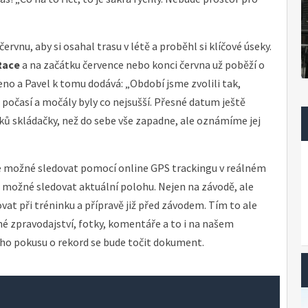
rvnu, aby si osahal trasu v létě a proběhl si klíčové úseky.
Race
a na začátku července nebo konci června už poběží o
no a Pavel k tomu dodává: „Období jsme zvolili tak,
 počasí a močály byly co nejsušší. Přesné datum ještě
ů skládačky, než do sebe vše zapadne, ale oznámíme jej
je možné sledovat pomocí online GPS trackingu v reálném
e možné sledovat aktuální polohu. Nejen na závodě, ale
 při tréninku a přípravě již před závodem. Tím to ale
é zpravodajství, fotky, komentáře a to i na našem
ého pokusu o rekord se bude točit dokument.