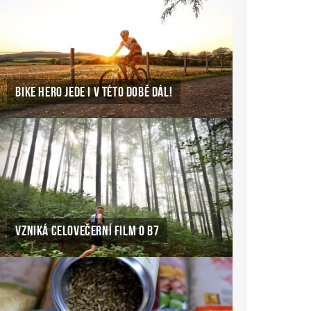
BIKE HERO JEDE I V TÉTO DOBĚ DÁL!
VZNIKÁ CELOVEČERNÍ FILM O B7