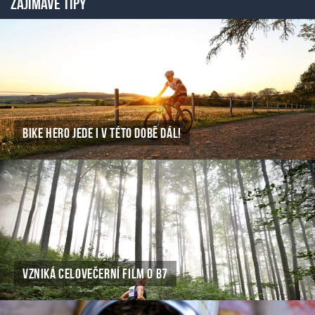
ZAJÍMAVÉ TIPY
BIKE HERO JEDE I V TÉTO DOBĚ DÁL!
VZNIKÁ CELOVEČERNÍ FILM O B7