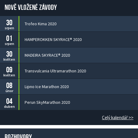
Nově vložené závody
30
Trofeo Kima 2020
srpen
01
HAMPEROKKEN SKYRACE® 2020
srpen
30
MADEIRA SKYRACE® 2020
květen
09
Transvulcania Ultramarathon 2020
květen
08
Lipno Ice Marathon 2020
únor
04
Perun SkyMarathon 2020
duben
Celý kalendář >>
Rozhovory