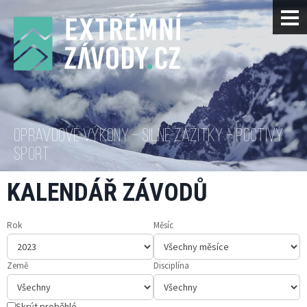
OPRAVDOVÉ VÝKONY – SILNÉ ZÁŽITKY – POCTIVÝ
SPORT
KALENDÁŘ ZÁVODŮ
Rok
Měsíc
Země
Disciplína
Skrýt proběhlé