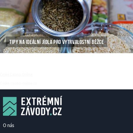
TIPY NA IDEÁLNÍ JÍDLA PRO VYTRVALOSTNÍ BĚŽCE
České Casino Online
Ceske-casino-online.cz
O nás