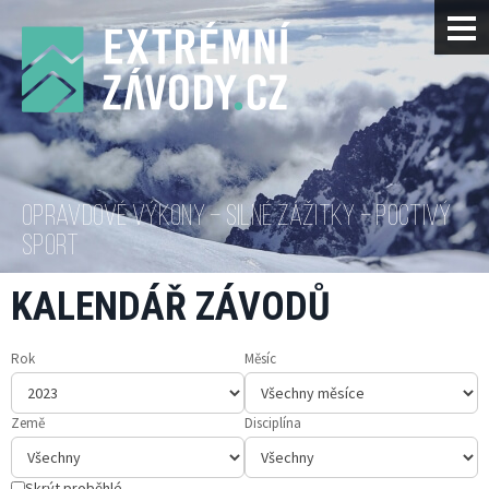
OPRAVDOVÉ VÝKONY – SILNÉ ZÁŽITKY – POCTIVÝ
SPORT
KALENDÁŘ ZÁVODŮ
Rok
Měsíc
Země
Disciplína
Skrýt proběhlé