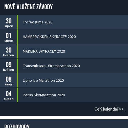
Nově vložené závody
30
Trofeo Kima 2020
srpen
01
HAMPEROKKEN SKYRACE® 2020
srpen
30
MADEIRA SKYRACE® 2020
květen
09
Transvulcania Ultramarathon 2020
květen
08
Lipno Ice Marathon 2020
únor
04
Perun SkyMarathon 2020
duben
Celý kalendář >>
Rozhovory