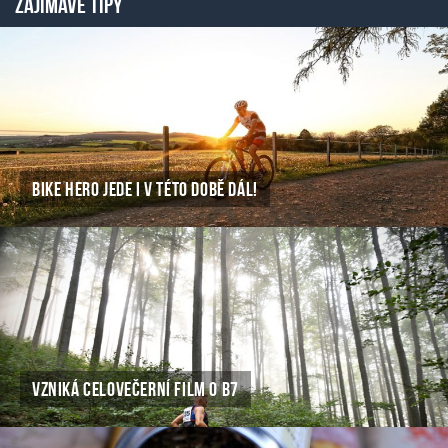
ZAJÍMAVÉ TIPY
BIKE HERO JEDE I V TÉTO DOBĚ DÁL!
VZNIKÁ CELOVEČERNÍ FILM O B7