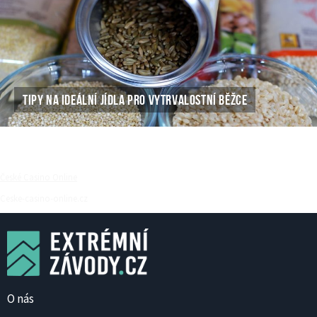
TIPY NA IDEÁLNÍ JÍDLA PRO VYTRVALOSTNÍ BĚŽCE
České Casino Online
Ceske-casino-online.cz
O nás