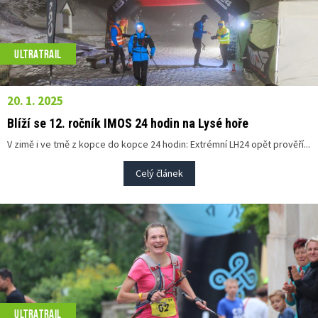
ULTRATRAIL
20. 1. 2025
Blíží se 12. ročník IMOS 24 hodin na Lysé hoře
V zimě i ve tmě z kopce do kopce 24 hodin: Extrémní LH24 opět prověří...
Celý článek
ULTRATRAIL