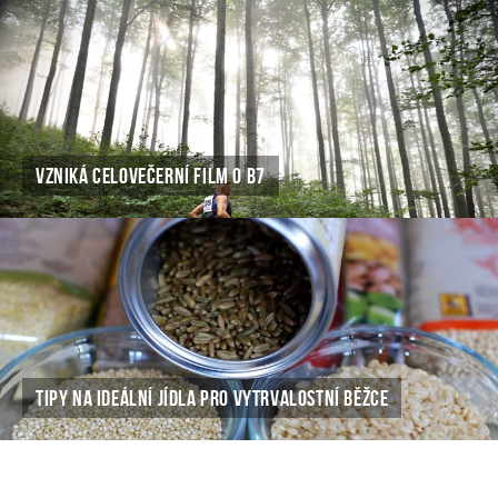
VZNIKÁ CELOVEČERNÍ FILM O B7
TIPY NA IDEÁLNÍ JÍDLA PRO VYTRVALOSTNÍ BĚŽCE