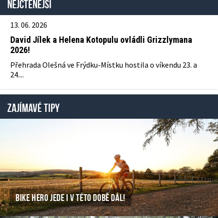
Nejčtenější
13. 06. 2026
David Jílek a Helena Kotopulu ovládli Grizzlymana
2026!
Přehrada Olešná ve Frýdku-Místku hostila o víkendu 23. a
24....
ZAJÍMAVÉ TIPY
BIKE HERO JEDE I V TÉTO DOBĚ DÁL!