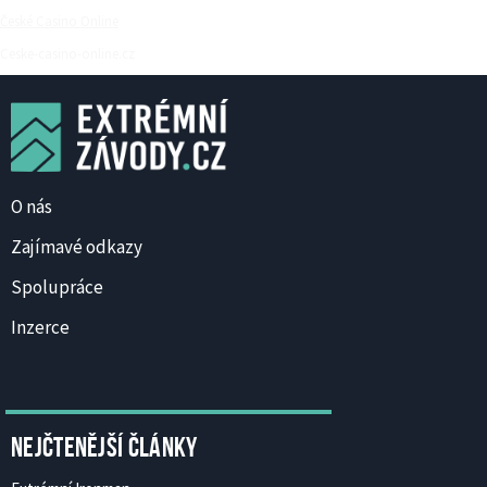
České Casino Online
Ceske-casino-online.cz
O nás
Zajímavé odkazy
Spolupráce
Inzerce
Nejčtenější články