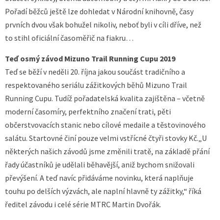
Pořadí běžců ještě lze dohledat v Národní knihovně, časy
prvních dvou však bohužel nikoliv, neboť byli v cíli dříve, než
to stihl oficiální časoměřič na fiakru…
Teď osmý závod Mizuno Trail Running Cupu 2019
Teď se běží v neděli 20. října jakou součást tradičního a
respektovaného seriálu zážitkových běhů Mizuno Trail
Running Cupu. Tudíž pořadatelská kvalita zajištěna – včetně
moderní časomíry, perfektního značení trati, pěti
občerstvovacích stanic nebo cílové medaile a těstovinového
salátu. Startovné činí pouze velmi vstřícné čtyři stovky Kč.„U
některých našich závodů jsme změnili tratě, na základě přání
řady účastníků je udělali běhavější, aniž bychom snižovali
převýšení. A teď navíc přidáváme novinku, která naplňuje
touhu po delších výzvách, ale naplní hlavně ty zážitky,“ říká
ředitel závodu i celé série MTRC Martin Dvořák.