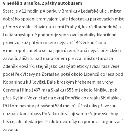
V neděli z Braníka. Zpátky autobusem
Start je v 11 hodin z A parku v Braníku v Ledařské ulici, místa
dobrého spojení tramvajemi, ale i dostatku parkovacích míst
přímo v areálu. Navíc na území Prahy 4, která dlouhodobě a
tudíž smysluplně podporuje sportovní podniky. Například
provozuje už pátým rokem nejstarší Běžeckou školu
v metropoli, anebo se na jejím území koná nejvíc běžeckých
závodů. Záštitu nad maratonem převzal místostarosta
Zdeněk Kovářík, stejně jako Český atletický svaz.Trasa vede
podél řek Vltavy na Zbraslav, poté okolo Lipenců do lesa pod
Kopaninou k Jílovišti. Dále brdským hřebenem na vrchy
Červená Hlína (467 m) a Skalku (555 m) okolo Mníšku, pak
přes Kytín a Voznici až na okraj Dobříše do areálu SK Vlaška,
Při tom nasbírá převýšení 584 metrů. Účastníky převezou
nazpátek autobusy.Pořadatelé vítají samozřejmě všechny
běžce, ale hledají ještě i dobrovolníky na pomoc s organizací
závodu.