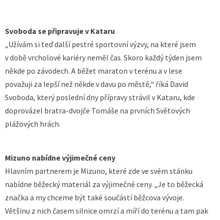
Svoboda se připravuje v Kataru
„Užívám si teď další pestré sportovní výzvy, na které jsem
v době vrcholové kariéry neměl čas. Skoro každý týden jsem
někde po závodech. A běžet maraton v terénu a v lese
považuji za lepší než někde v davu po městě,“ říká David
Svoboda, který poslední dny přípravy strávil v Kataru, kde
doprovázel bratra-dvojče Tomáše na prvních Světových
plážových hrách.
Mizuno nabídne výjimečné ceny
Hlavním partnerem je Mizuno, které zde ve svém stánku
nabídne běžecký materiál za výjimečné ceny. „Je to běžecká
značka a my chceme být také součástí běžcova vývoje.
Většinu z nich časem silnice omrzí a míří do terénu a tam pak