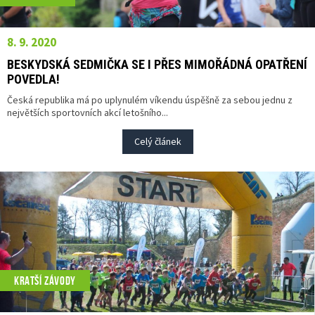
8. 9. 2020
BESKYDSKÁ SEDMIČKA SE I PŘES MIMOŘÁDNÁ OPATŘENÍ
POVEDLA!
Česká republika má po uplynulém víkendu úspěšně za sebou jednu z
největších sportovních akcí letošního...
Celý článek
KRATŠÍ ZÁVODY