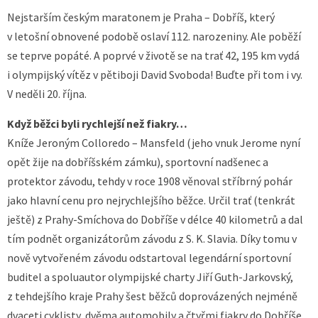
Nejstarším českým maratonem je Praha – Dobříš, který
v letošní obnovené podobě oslaví 112. narozeniny. Ale poběží
se teprve popáté. A poprvé v životě se na trať 42, 195 km vydá
i olympijský vítěz v pětiboji David Svoboda! Buďte při tom i vy.
V neděli 20. října.
Když běžci byli rychlejší než fiakry…
Kníže Jeroným Colloredo – Mansfeld (jeho vnuk Jerome nyní
opět žije na dobříšském zámku), sportovní nadšenec a
protektor závodu, tehdy v roce 1908 věnoval stříbrný pohár
jako hlavní cenu pro nejrychlejšího běžce. Určil trať (tenkrát
ještě) z Prahy-Smíchova do Dobříše v délce 40 kilometrů a dal
tím podnět organizátorům závodu z S. K. Slavia. Díky tomu v
nově vytvořeném závodu odstartoval legendární sportovní
buditel a spoluautor olympijské charty Jiří Guth-Jarkovský,
z tehdejšího kraje Prahy šest běžců doprovázených nejméně
dvaceti cyklisty, dvěma automobily a čtyřmi fiakry do Dobříše.