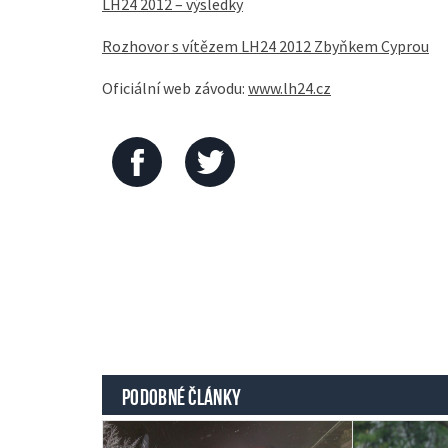
LH24 2012 – výsledky
Rozhovor s vítězem LH24 2012 Zbyňkem Cyprou
Oficiální web závodu:
www.lh24.cz
PODOBNÉ ČLÁNKY