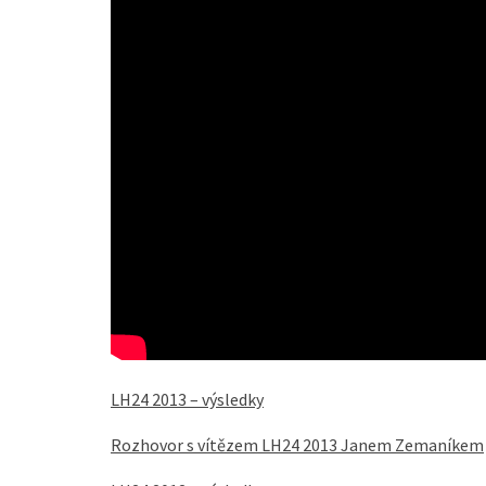
LH24 2013 – výsledky
Rozhovor s vítězem LH24 2013 Janem Zemaníkem