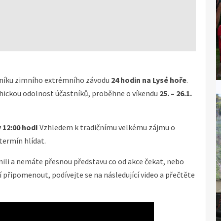
očníku zimního extrémního závodu
24 hodin na Lysé hoře
.
ychickou odolnost účastníků, proběhne o víkendu
25. – 26.1.
v 12:00 hod!
Vzhledem k tradičnímu velkému zájmu o
termín hlídat.
ili a nemáte přesnou představu co od akce čekat, nebo
jí připomenout, podívejte se na následující video a přečtěte