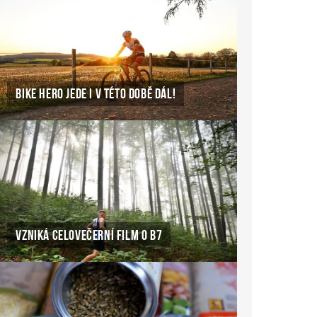
BIKE HERO JEDE I V TÉTO DOBĚ DÁL!
VZNIKÁ CELOVEČERNÍ FILM O B7