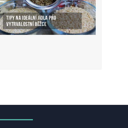
TIPY NA IDEÁLNÍ JÍDLA PRO
VYTRVALOSTNÍ BĚŽCE
ké Casino Online
ke-casino-online.cz