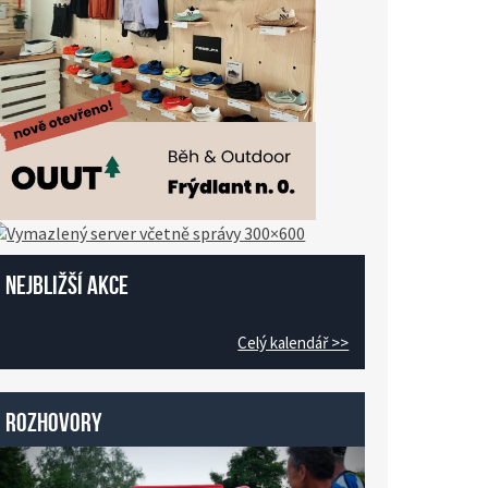
Nejbližší akce
Celý kalendář >>
Rozhovory