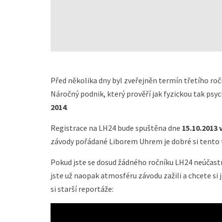
Před několika dny byl zveřejněn termín třetího r
Náročný podnik, který prověří jak fyzickou tak ps
2014
.
Registrace na LH24 bude spuštěna dne
15.10.2013 
závody pořádané Liborem Uhrem je dobré si tento 
Pokud jste se dosud žádného ročníku LH24 neúčastn
jste už naopak atmosféru závodu zažili a chcete si 
si starší reportáže: