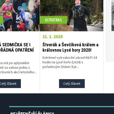
ULTRATRAIL
21. 1. 2020
Čes
 SEDMIČKA SE I
Štverák a Ševčíková králem a
OŘÁDNÁ OPATŘENÍ
královnou Lysé hory 2020!
Ces
Extrémní vytrvalostní závod KILPI 24
hodin na Lysé hoře (LH24) s
ka má po uplynulém
pořadovým číslem 9 je...
ně za sebou jednu z
rtovních akcí letošního...
Celý článek
Celý článek