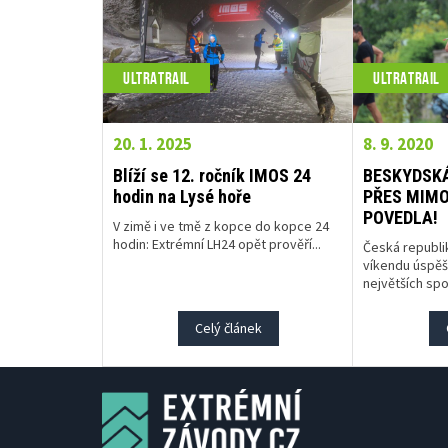
ULTRATRAIL
ULTRATRAIL
20. 1. 2025
8. 9. 2020
Blíží se 12. ročník IMOS 24
BESKYDSKÁ
hodin na Lysé hoře
PŘES MIM
POVEDLA!
V zimě i ve tmě z kopce do kopce 24
hodin: Extrémní LH24 opět prověří...
Česká republi
víkendu úspěš
největších spo
Celý článek