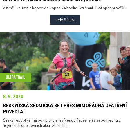
V zimě i ve tmě z kopce do kopce 24 hodin: Extrémní LH24 opět prověří...
Celý článek
ULTRATRAIL
8. 9. 2020
BESKYDSKÁ SEDMIČKA SE I PŘES MIMOŘÁDNÁ OPATŘENÍ
POVEDLA!
Česká republika má po uplynulém víkendu úspěšně za sebou jednu z
největších sportovních akcí letošního...