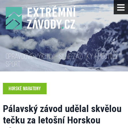
OPRAVDOVÉ VÝKONY – SILNÉ ZÁŽITKY – POCTIVÝ
SPORT
HORSKÉ MARATONY
Pálavský závod udělal skvělou
tečku za letošní Horskou