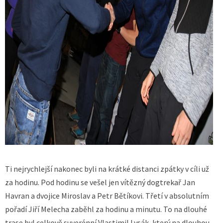
Ti nejrychlejší nakonec byli na krátké distanci zpátky v cíli už
za hodinu. Pod hodinu se vešel jen vítězný dogtrekař Jan
Havran a dvojice Miroslav a Petr Bětíkovi. Třetí v absolutním
pořadí Jiří Melecha zaběhl za hodinu a minutu. To na dlouhé
trase byl celkově suverénní Vlastimil Lysák, který na dlouhou