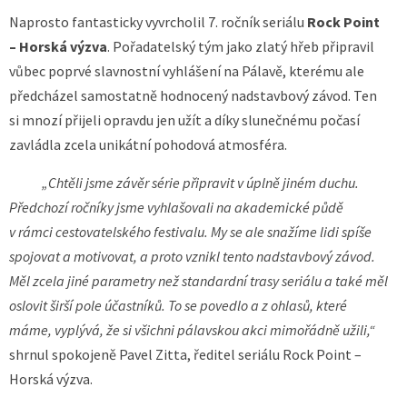
Naprosto fantasticky vyvrcholil 7. ročník seriálu
Rock Point
– Horská výzva
. Pořadatelský tým jako zlatý hřeb připravil
vůbec poprvé slavnostní vyhlášení na Pálavě, kterému ale
předcházel samostatně hodnocený nadstavbový závod. Ten
si mnozí přijeli opravdu jen užít a díky slunečnému počasí
zavládla zcela unikátní pohodová atmosféra.
„Chtěli jsme závěr série připravit v úplně jiném duchu.
Předchozí ročníky jsme vyhlašovali na akademické půdě
v rámci cestovatelského festivalu. My se ale snažíme lidi spíše
spojovat a motivovat, a proto vznikl tento nadstavbový závod.
Měl zcela jiné parametry než standardní trasy seriálu a také měl
oslovit širší pole účastníků. To se povedlo a z ohlasů, které
máme, vyplývá, že si všichni pálavskou akci mimořádně užili,“
shrnul spokojeně Pavel Zitta, ředitel seriálu Rock Point –
Horská výzva.