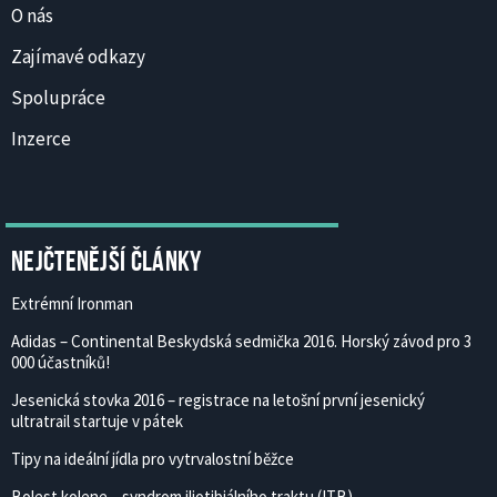
O nás
Zajímavé odkazy
Spolupráce
Inzerce
Nejčtenější články
Extrémní Ironman
Adidas – Continental Beskydská sedmička 2016. Horský závod pro 3
000 účastníků!
Jesenická stovka 2016 – registrace na letošní první jesenický
ultratrail startuje v pátek
Tipy na ideální jídla pro vytrvalostní běžce
Bolest kolene – syndrom iliotibiálního traktu (ITB)