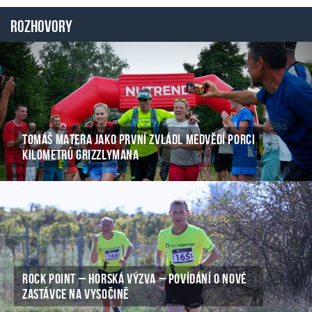
Rozhovory
TOMÁŠ MATERA JAKO PRVNÍ ZVLÁDL MEDVĚDÍ PORCI
KILOMETRŮ GRIZZLYMANA
ROCK POINT – HORSKÁ VÝZVA – POVÍDÁNÍ O NOVÉ
ZASTÁVCE NA VYSOČINĚ