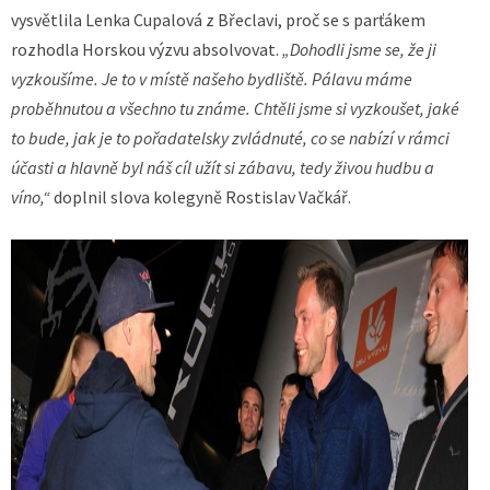
vysvětlila Lenka Cupalová z Břeclavi, proč se s parťákem
rozhodla Horskou výzvu absolvovat.
„Dohodli jsme se, že ji
vyzkoušíme. Je to v místě našeho bydliště. Pálavu máme
proběhnutou a všechno tu známe. Chtěli jsme si vyzkoušet, jaké
to bude, jak je to pořadatelsky zvládnuté, co se nabízí v rámci
účasti a hlavně byl náš cíl užít si zábavu, tedy živou hudbu a
víno,“
doplnil slova kolegyně Rostislav Vačkář.