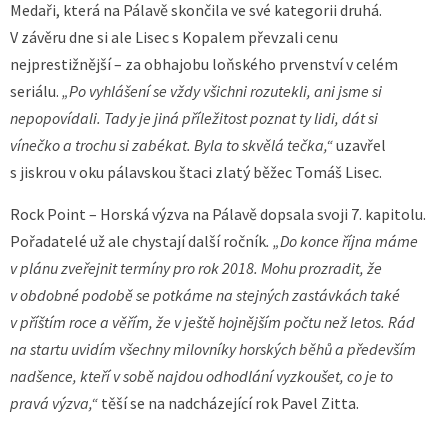
Medaři, která na Pálavě skončila ve své kategorii druhá.
V závěru dne si ale Lisec s Kopalem převzali cenu
nejprestižnější – za obhajobu loňského prvenství v celém
seriálu.
„Po vyhlášení se vždy všichni rozutekli, ani jsme si
nepopovídali. Tady je jiná příležitost poznat ty lidi, dát si
vínečko a trochu si zabékat. Byla to skvělá tečka,“
uzavřel
s jiskrou v oku pálavskou štaci zlatý běžec Tomáš Lisec.
Rock Point – Horská výzva na Pálavě dopsala svoji 7. kapitolu.
Pořadatelé už ale chystají další ročník
. „Do konce října máme
v plánu zveřejnit termíny pro rok 2018. Mohu prozradit, že
v obdobné podobě se potkáme na stejných zastávkách také
v příštím roce a věřím, že v ještě hojnějším počtu než letos. Rád
na startu uvidím všechny milovníky horských běhů a především
nadšence, kteří v sobě najdou odhodlání vyzkoušet, co je to
pravá výzva,“
těší se na nadcházející rok Pavel Zitta.