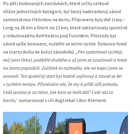
Po pěti bodovaných zastávkách, které určily celkové
vítěze jednotlivých kategorií, byl šestý nadstavbový závod
samostatnou třešinkou na dortu. Připraveny byly dvě trasy –
Long na 26 km a Short na 13 km, které odstartovaly společně
z mikulovského Amfiteátru pod Turoldem. Přestože byl
závod spíše bonusem, rozběhl se velmi rychle. Dokonce hned
na startu došlo ke kolizi závodníků.
„Pes vystartoval rychleji,
než jsem čekal, podběhl druhého a už jsme se zauzlovali a hned
na startu popadali. Začátek to rozhodilo, ale na kopci jsme se
srovnali. Ten společný start byl hodně zajímavý a závod se šel
v rychlém tempu. Přiznávám ale, že my si přišli užít pohodu.
Celá sezóna je za námi, tak kam se hnát dál? Celé nás to
bavilo,“
sumarizoval v cíli dogtrekař Libor Klement.