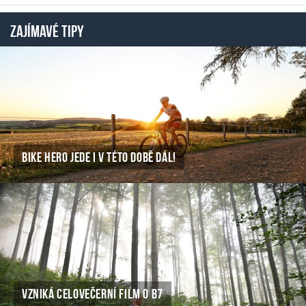
ZAJÍMAVÉ TIPY
BIKE HERO JEDE I V TÉTO DOBĚ DÁL!
VZNIKÁ CELOVEČERNÍ FILM O B7