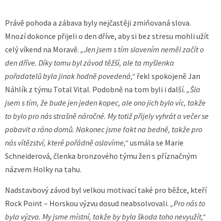
Právě pohoda a zábava byly nejčastěji zmiňovaná slova.
Mnozí dokonce přijeli o den dříve, aby si bez stresu mohli užít
celý víkend na Moravě.
„Jen jsem s tím slavením neměl začít o
den dříve. Díky tomu byl závod těžší, ale ta myšlenka
pořadatelů byla jinak hodně povedená,“
řekl spokojeně Jan
Náhlík z týmu Total Vital. Podobně na tom byli i další.
„Šla
jsem s tím, že bude jen jeden kopec, ale ono jich bylo víc, takže
to bylo pro nás strašně náročné. My totiž přijely vyhrát a večer se
pobavit a ráno domů. Nakonec jsme fakt na bedně, takže pro
nás vítězství, které pořádně oslavíme,“
usmála se Marie
Schneiderová, členka bronzového týmu žen s příznačným
názvem Holky na tahu.
Nadstavbový závod byl velkou motivací také pro běžce, kteří
Rock Point – Horskou výzvu dosud neabsolvovali.
„Pro nás to
byla výzva. My jsme místní, takže by byla škoda toho nevyužít,“