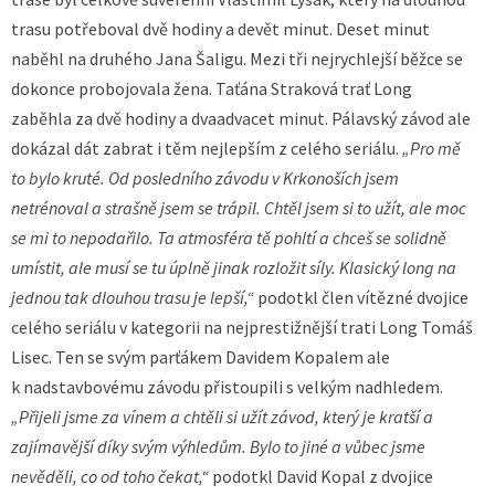
trasu potřeboval dvě hodiny a devět minut. Deset minut
naběhl na druhého Jana Šaligu. Mezi tři nejrychlejší běžce se
dokonce probojovala žena. Taťána Straková trať Long
zaběhla za dvě hodiny a dvaadvacet minut. Pálavský závod ale
dokázal dát zabrat i těm nejlepším z celého seriálu.
„Pro mě
to bylo kruté. Od posledního závodu v Krkonoších jsem
netrénoval a strašně jsem se trápil. Chtěl jsem si to užít, ale moc
se mi to nepodařilo. Ta atmosféra tě pohltí a chceš se solidně
umístit, ale musí se tu úplně jinak rozložit síly. Klasický long na
jednou tak dlouhou trasu je lepší,“
podotkl člen vítězné dvojice
celého seriálu v kategorii na nejprestižnější trati Long Tomáš
Lisec. Ten se svým parťákem Davidem Kopalem ale
k nadstavbovému závodu přistoupili s velkým nadhledem.
„Přijeli jsme za vínem a chtěli si užít závod, který je kratší a
zajímavější díky svým výhledům. Bylo to jiné a vůbec jsme
nevěděli, co od toho čekat,“
podotkl David Kopal z dvojice