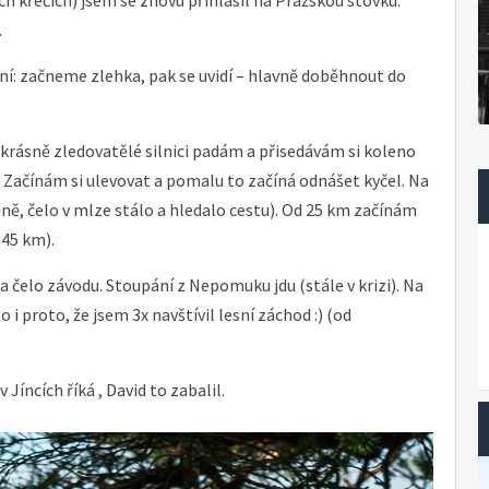
.
: začneme zlehka, pak se uvidí – hlavně doběhnout do
a krásně zledovatělé silnici padám a přisedávám si koleno
“ Začínám si ulevovat a pomalu to začíná odnášet kyčel. Na
ně, čelo v mlze stálo a hledalo cestu). Od 25 km začínám
 45 km).
 čelo závodu. Stoupání z Nepomuku jdu (stále v krizi). Na
o i proto, že jsem 3x navštívil lesní záchod :) (od
íncích říká , David to zabalil.