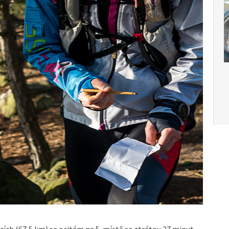
Čes
Ces
cích (67,5 km) se ocitám na 5. místě se ztrátou 27 minut