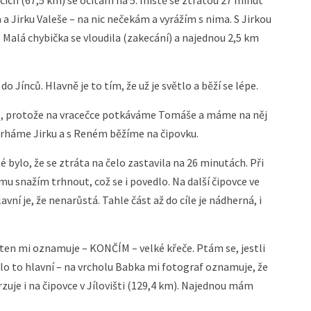
 Jirku Valeše – na nic nečekám a vyrážím s nima. S Jirkou
alá chybička se vloudila (zakecání) a najednou 2,5 km
do Jínců. Hlavně je to tím, že už je světlo a běží se lépe.
e, protože na vracečce potkáváme Tomáše a máme na něj
trháme Jirku a s Reném běžíme na čipovku.
 bylo, že se ztráta na čelo zastavila na 26 minutách. Při
 snažím trhnout, což se i povedlo. Na další čipovce ve
vní je, že nenarůstá. Tahle část až do cíle je nádherná, i
ten mi oznamuje – KONČÍM – velké křeče. Ptám se, jestli
šlo to hlavní – na vrcholu Babka mi fotograf oznamuje, že
zuje i na čipovce v Jílovišti (129,4 km). Najednou mám