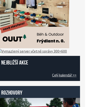
Nejbližší akce
Celý kalendář >>
Rozhovory