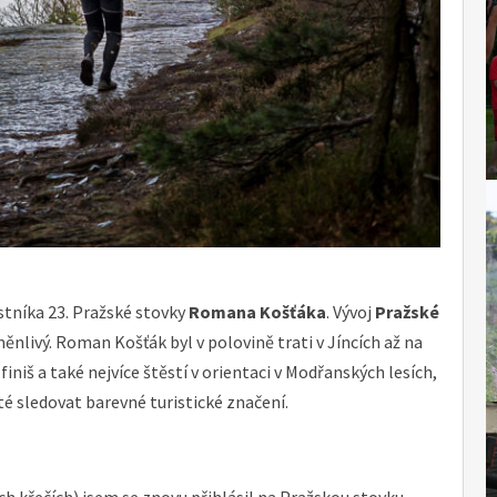
stníka 23. Pražské stovky
Romana Košťáka
. Vývoj
Pražské
nlivý. Roman Košťák byl v polovině trati v Jíncích až na
iniš a také nejvíce štěstí v orientaci v Modřanských lesích,
té sledovat barevné turistické značení.
h křečích) jsem se znovu přihlásil na Pražskou stovku.