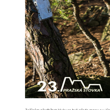
Začínám předbíhat kluky co byli přede mnou a v Jín