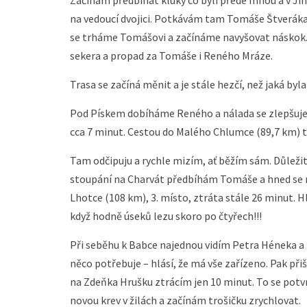
na vedoucí dvojici. Potkávám tam Tomáše Štveráka a
se trháme Tomášovi a začínáme navyšovat náskok. M
sekera a propad za Tomáše i Reného Mráze.
Trasa se začíná měnit a je stále hezčí, než jaká byla 
Pod Pískem dobíháme Reného a nálada se zlepšuj
cca 7 minut. Cestou do Malého Chlumce (89,7 km) 
Tam odčipuju a rychle mizím, ať běžím sám. Důležité
stoupání na Charvát předbíhám Tomáše a hned se mu
Lhotce (108 km), 3. místo, ztráta stále 26 minut. Hla
když hodně úseků lezu skoro po čtyřech!!!
Při seběhu k Babce najednou vidím Petra Héneka a 
něco potřebuje – hlásí, že má vše zařízeno. Pak při
na Zdeňka Hrušku ztrácím jen 10 minut. To se potvr
novou krev v žilách a začínám trošičku zrychlovat.