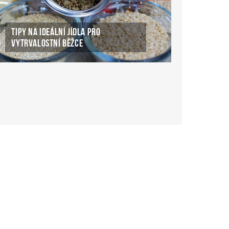
TIPY NA IDEÁLNÍ JÍDLA PRO
VYTRVALOSTNÍ BĚŽCE
ké Casino Online
ke-casino-online.cz