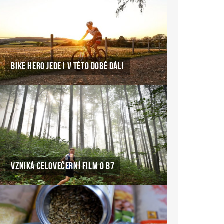
BIKE HERO JEDE I V TÉTO DOBĚ DÁL!
VZNIKÁ CELOVEČERNÍ FILM O B7