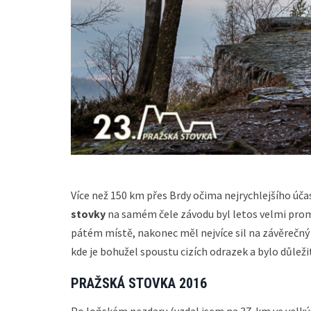
Více než 150 km přes Brdy očima nejrychlejšího úča
stovky
na samém čele závodu byl letos velmi promě
pátém místě, nakonec měl nejvíce sil na závěrečný f
kde je bohužel spoustu cizích odrazek a bylo důleži
PRAŽSKÁ STOVKA 2016
Po loňském nezdaru (vzdal jsem na 37. km ve velkýc