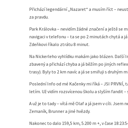
Přichází legendární „Nazaret“ a musím říct – neus
za pravdu.
Park Královka – nevidím žádné značení a ještě se m
navigaci v telefonu – ta se po 2 minutách chytá a j
Zdeňkovi říkalo ztrátu 8 minut.
Na Nickerleho vyhlídku makám jako blázen. Další In
zbavený a přichází chyba a já běžím po jiných reflexí
trasy). Byly to 2 km navíc a já se smiřuji s druhým
Poslední Info od mé Kačenky mi říká – JSI PRVNÍ, t
letím. Už vidím rozsvícenou školu a slyším fandit – 
A už je to tady – vítá mě Olaf a já jsem v cíli. Jsem
Zemaník, Brunner a jiné hvězdy.
Nakonec to dalo 159,5 km, 5.200 m +, v čase 18:23:5