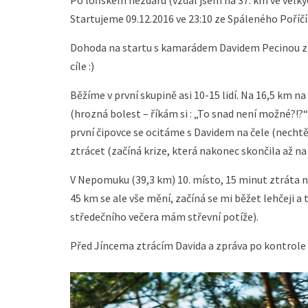
Startujeme 09.12.2016 ve 23:10 ze Spáleného Poříčí
Dohoda na startu s kamarádem Davidem Pecinou zní
cíle :)
Běžíme v první skupině asi 10-15 lidí. Na 16,5 km n
(hrozná bolest – říkám si : „To snad není možné?!?
první čipovce se ocitáme s Davidem na čele (nechtě
ztrácet (začíná krize, která nakonec skončila až na
V Nepomuku (39,3 km) 10. místo, 15 minut ztráta na
45 km se ale vše mění, začíná se mi běžet lehčeji a t
středečního večera mám střevní potíže).
Před Jíncema ztrácím Davida a zpráva po kontrole v J