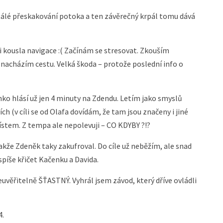
tálé přeskakování potoka a ten závěrečný krpál tomu dává
i kousla navigace :( Začínám se stresovat. Zkouším
á nacházím cestu. Velká škoda – protože poslední info o
ko hlásí už jen 4 minuty na Zdendu. Letím jako smyslů
ch (v cíli se od Olafa dovídám, že tam jsou značeny i jiné
 místem. Z tempa ale nepolevuji – CO KDYBY ?!?
akže Zdeněk taky zakufroval. Do cíle už neběžím, ale snad
spíše křičet Kačenku a Davida.
 neuvěřitelně ŠŤASTNÝ. Vyhrál jsem závod, který dříve ovládli
4.