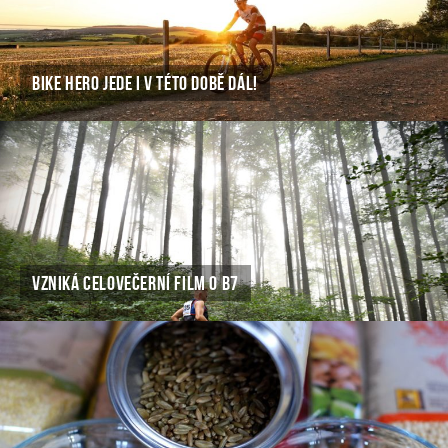
BIKE HERO JEDE I V TÉTO DOBĚ DÁL!
VZNIKÁ CELOVEČERNÍ FILM O B7