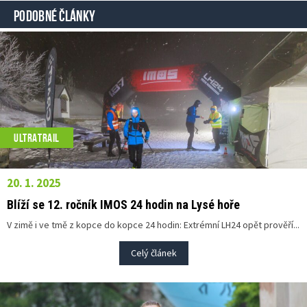
PODOBNÉ ČLÁNKY
ULTRATRAIL
20. 1. 2025
Blíží se 12. ročník IMOS 24 hodin na Lysé hoře
V zimě i ve tmě z kopce do kopce 24 hodin: Extrémní LH24 opět prověří...
Celý článek