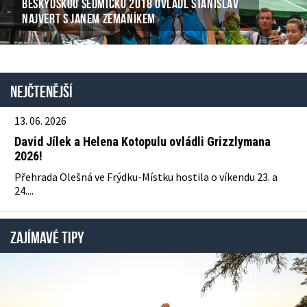
BESKYDSKOU SEDMIČKU 2018 OVLÁDL STANISLAV
NAJVERT S JANEM ZEMANÍKEM
Nejčtenější
13. 06. 2026
David Jílek a Helena Kotopulu ovládli Grizzlymana
2026!
Přehrada Olešná ve Frýdku-Místku hostila o víkendu 23. a
24....
ZAJÍMAVÉ TIPY