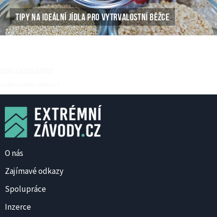
TIPY NA IDEÁLNÍ JÍDLA PRO VYTRVALOSTNÍ BĚŽCE
České Casino Online
Ceske-casino-online.cz
O nás
Zajímavé odkazy
Spolupráce
Inzerce