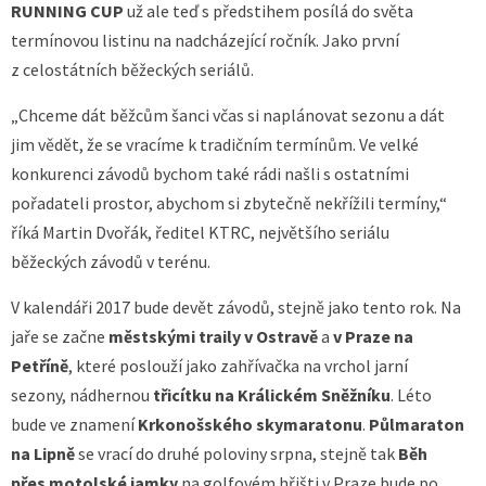
RUNNING CUP
už ale teď s předstihem posílá do světa
termínovou listinu na nadcházející ročník. Jako první
z celostátních běžeckých seriálů.
„Chceme dát běžcům šanci včas si naplánovat sezonu a dát
jim vědět, že se vracíme k tradičním termínům. Ve velké
konkurenci závodů bychom také rádi našli s ostatními
pořadateli prostor, abychom si zbytečně nekřížili termíny,“
říká Martin Dvořák, ředitel KTRC, největšího seriálu
běžeckých závodů v terénu.
V kalendáři 2017 bude devět závodů, stejně jako tento rok. Na
jaře se začne
městskými traily v Ostravě
a
v Praze na
Petříně
, které poslouží jako zahřívačka na vrchol jarní
sezony, nádhernou
třicítku na Králickém Sněžníku
. Léto
bude ve znamení
Krkonošského skymaratonu
.
Půlmaraton
na Lipně
se vrací do druhé poloviny srpna, stejně tak
Běh
přes motolské jamky
na golfovém hřišti v Praze bude po