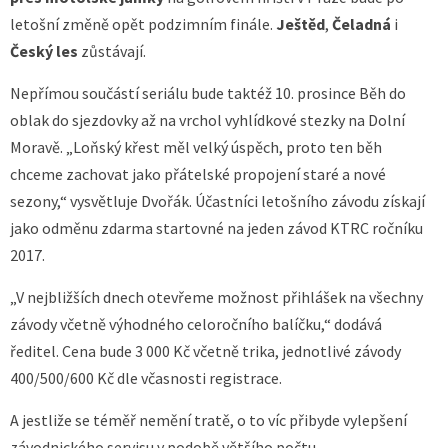
letošní změně opět podzimním finále.
Ještěd
,
Čeladná
i
Český les
zůstávají.
Nepřímou součástí seriálu bude taktéž 10. prosince Běh do
oblak do sjezdovky až na vrchol vyhlídkové stezky na Dolní
Moravě. „Loňský křest měl velký úspěch, proto ten běh
chceme zachovat jako přátelské propojení staré a nové
sezony,“ vysvětluje Dvořák. Účastníci letošního závodu získají
jako odměnu zdarma startovné na jeden závod KTRC ročníku
2017.
„V nejbližších dnech otevřeme možnost přihlášek na všechny
závody včetně výhodného celoročního balíčku,“ dodává
ředitel. Cena bude 3 000 Kč včetně trika, jednotlivé závody
400/500/600 Kč dle včasnosti registrace.
A jestliže se téměř nemění tratě, o to víc přibyde vylepšení
závodnického servisu v podobě většího počtu