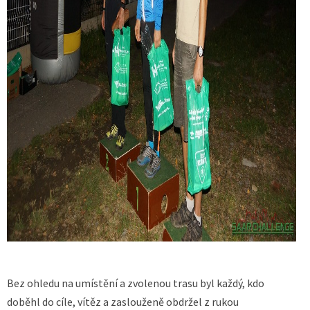
Bez ohledu na umístění a zvolenou trasu byl každý, kdo
doběhl do cíle, vítěz a zaslouženě obdržel z rukou