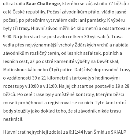
ultratrailu
Saar Challenge
, kterého se zúčastnilo 77 běžců z
celé České republiky. Počasí závodníkům přálo, vládlo jasné
počasí, po pátečním vytrvalém dešti ani památky. K výběru
byly tři trasy. Hlavní závod měřil 64 kilometrů a odstartoval v
9:00. Na jeho start se postavilo celkem 30 vytrvalců. Trasa
vedla přes nejvýznamnější vrcholy Žďárských vrchů a nabídla
závodníkům rozličný terén, od lesních asfaltek, polních a
lesních cest, až po ostré kamenité výběhy na Devět skal,
Malinskou skálu nebo Čtyři palice. Další dvě doprovodné trasy
o vzdálenosti 39 a 21 kilometrů startovaly s hodinovými
rozestupy v 10:00 a v 11:00. Na jejich start se postavilo 19 a 28
běžců. Po celé trase byly umístěné kontroly, kterými běžci
museli proběhnout a registrovat se na nich. Tyto kontrolní
body sloužily jako doklad toho, že si závodník nikde trasu
nezkrátil.
Hlavní trať nejrychleji zdolal za 6:11:44 Ivan Šmíd ze SKIALP