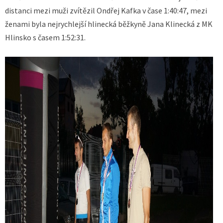
distanci mezi muži zvítězil Ondřej Kafka v čase 1:40:47, mezi
ženami byla nejrychlejší hlinecká běžkyně Jana Klinecká z MK
Hlinsko s časem 1:52:31.