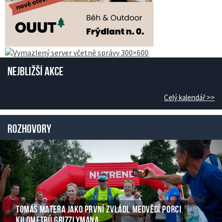
Nejbližší akce
Celý kalendář >>
Rozhovory
TOMÁŠ MATERA JAKO PRVNÍ ZVLÁDL MEDVĚDÍ PORCI
KILOMETRŮ GRIZZLYMANA