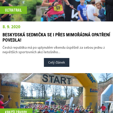
ULTRATRAIL
8. 9. 2020
BESKYDSKÁ SEDMIČKA SE I PŘES MIMOŘÁDNÁ OPATŘENÍ
POVEDLA!
Česká republika má po uplynulém víkendu úspěšně za sebou jednu z
největších sportovních akcí letošního...
Celý článek
KRATŠÍ ZÁVODY