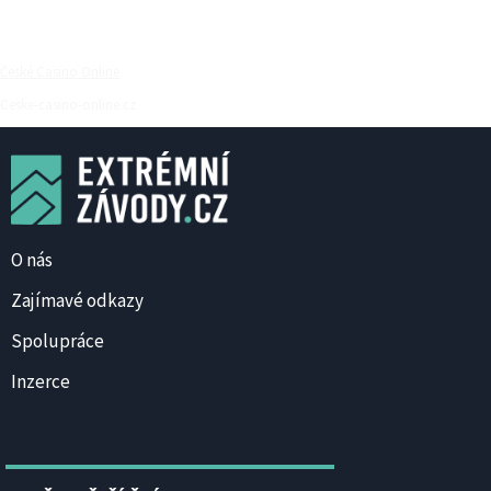
České Casino Online
Ceske-casino-online.cz
O nás
Zajímavé odkazy
Spolupráce
Inzerce