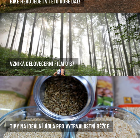
BIKE HERO JEDE I V TÉTO DOBĚ DÁL!
VZNIKÁ CELOVEČERNÍ FILM O B7
TIPY NA IDEÁLNÍ JÍDLA PRO VYTRVALOSTNÍ BĚŽCE