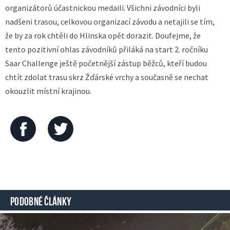
organizátorů účastnickou medaili. Všichni závodníci byli
nadšeni trasou, celkovou organizací závodu a netajili se tím,
že by za rok chtěli do Hlinska opět dorazit. Doufejme, že
tento pozitivní ohlas závodníků přiláká na start 2. ročníku
Saar Challenge ještě početnější zástup běžců, kteří budou
chtít zdolat trasu skrz Žďárské vrchy a současně se nechat
okouzlit místní krajinou.
PODOBNÉ ČLÁNKY