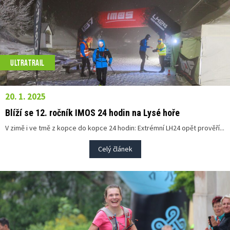
ULTRATRAIL
20. 1. 2025
Blíží se 12. ročník IMOS 24 hodin na Lysé hoře
V zimě i ve tmě z kopce do kopce 24 hodin: Extrémní LH24 opět prověří...
Celý článek