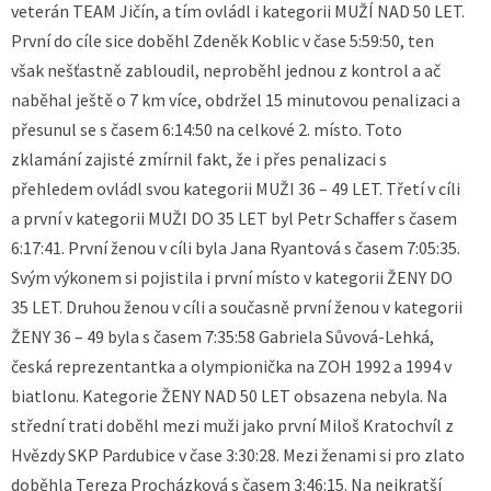
veterán TEAM Jičín, a tím ovládl i kategorii MUŽÍ NAD 50 LET.
První do cíle sice doběhl Zdeněk Koblic v čase 5:59:50, ten
však nešťastně zabloudil, neproběhl jednou z kontrol a ač
naběhal ještě o 7 km více, obdržel 15 minutovou penalizaci a
přesunul se s časem 6:14:50 na celkové 2. místo. Toto
zklamání zajisté zmírnil fakt, že i přes penalizaci s
přehledem ovládl svou kategorii MUŽI 36 – 49 LET. Třetí v cíli
a první v kategorii MUŽI DO 35 LET byl Petr Schaffer s časem
6:17:41. První ženou v cíli byla Jana Ryantová s časem 7:05:35.
Svým výkonem si pojistila i první místo v kategorii ŽENY DO
35 LET. Druhou ženou v cíli a současně první ženou v kategorii
ŽENY 36 – 49 byla s časem 7:35:58 Gabriela Sůvová-Lehká,
česká reprezentantka a olympionička na ZOH 1992 a 1994 v
biatlonu. Kategorie ŽENY NAD 50 LET obsazena nebyla. Na
střední trati doběhl mezi muži jako první Miloš Kratochvíl z
Hvězdy SKP Pardubice v čase 3:30:28. Mezi ženami si pro zlato
doběhla Tereza Procházková s časem 3:46:15. Na nejkratší