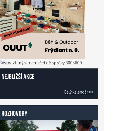
Nejbližší akce
Celý kalendář >>
Rozhovory