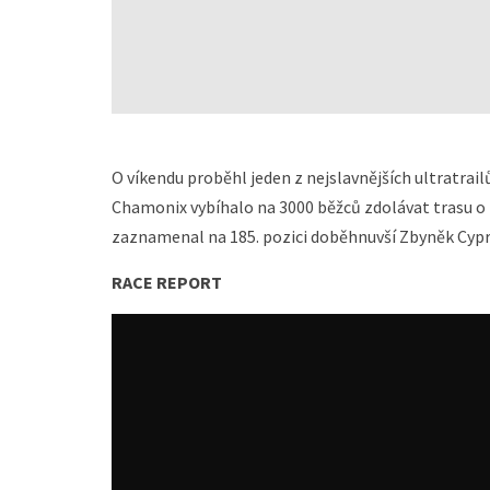
O víkendu proběhl jeden z nejslavnějších ultratrail
Chamonix vybíhalo na 3000 běžců zdolávat trasu o 
zaznamenal na 185. pozici doběhnuvší Zbyněk Cypra
RACE REPORT