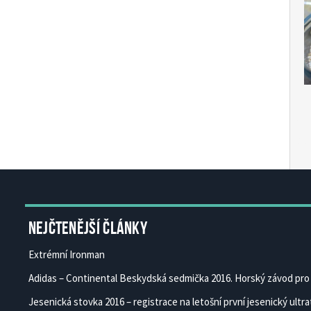
Čes
Ces
Nejčtenější články
Extrémní Ironman
Adidas – Continental Beskydská sedmička 2016. Horský závod pro 
Jesenická stovka 2016 – registrace na letošní první jesenický ultrat