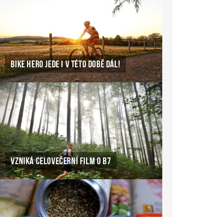
BIKE HERO JEDE I V TÉTO DOBĚ DÁL!
VZNIKÁ CELOVEČERNÍ FILM O B7