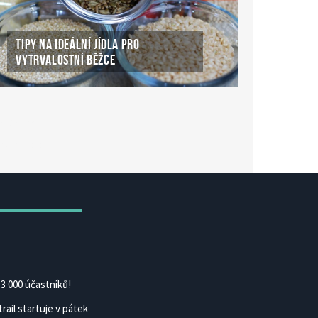
TIPY NA IDEÁLNÍ JÍDLA PRO
VYTRVALOSTNÍ BĚŽCE
ké Casino Online
ke-casino-online.cz
3 000 účastníků!
rail startuje v pátek