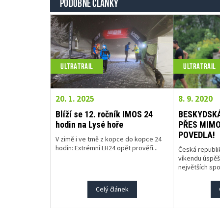
PODOBNÉ ČLÁNKY
ULTRATRAIL
ULTRATRAIL
20. 1. 2025
8. 9. 2020
Blíží se 12. ročník IMOS 24
BESKYDSKÁ
hodin na Lysé hoře
PŘES MIM
POVEDLA!
V zimě i ve tmě z kopce do kopce 24
hodin: Extrémní LH24 opět prověří...
Česká republi
víkendu úspěš
největších spo
Celý článek