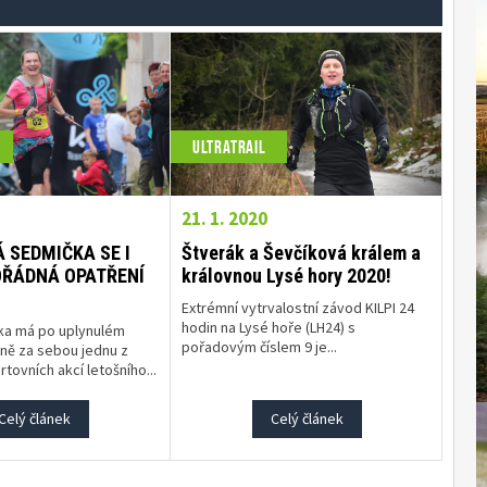
ULTRATRAIL
21. 1. 2020
 SEDMIČKA SE I
Štverák a Ševčíková králem a
OŘÁDNÁ OPATŘENÍ
královnou Lysé hory 2020!
Extrémní vytrvalostní závod KILPI 24
hodin na Lysé hoře (LH24) s
ka má po uplynulém
pořadovým číslem 9 je...
ně za sebou jednu z
rtovních akcí letošního...
Celý článek
Celý článek