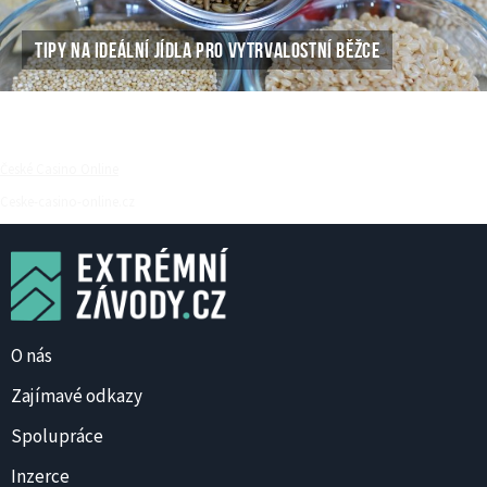
TIPY NA IDEÁLNÍ JÍDLA PRO VYTRVALOSTNÍ BĚŽCE
České Casino Online
Ceske-casino-online.cz
O nás
Zajímavé odkazy
Spolupráce
Inzerce