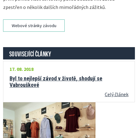
zpestřen o několik dalších mimořádných zážitků.
Webové stránky závodu
SOUVISEJÍCÍ ČLÁNKY
17. 08. 2018
Byl to nejlepší závod v životě, shodují se
Vabrouškové
Celý článek