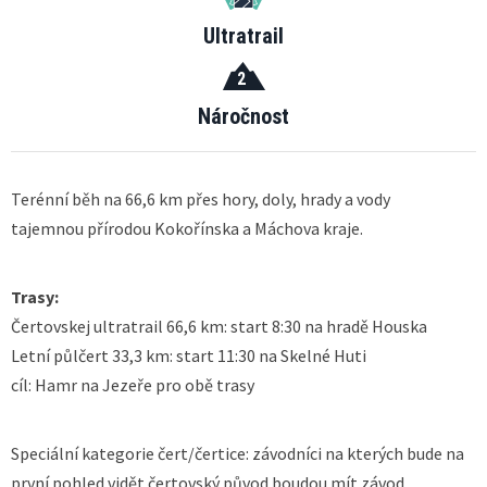
Ultratrail
2
Náročnost
Terénní běh na 66,6 km přes hory, doly, hrady a vody
tajemnou přírodou Kokořínska a Máchova kraje.
Trasy:
Čertovskej ultratrail 66,6 km: start 8:30 na hradě Houska
Letní půlčert 33,3 km: start 11:30 na Skelné Huti
cíl: Hamr na Jezeře pro obě trasy
Speciální kategorie čert/čertice: závodníci na kterých bude na
první pohled vidět čertovský původ boudou mít závod