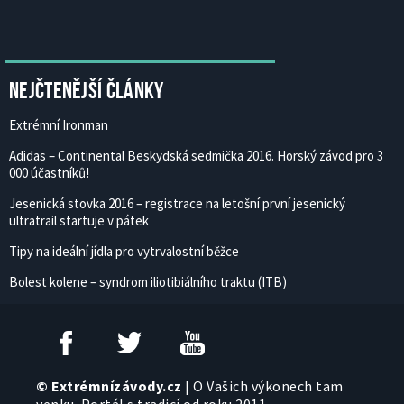
Nejčtenější články
Extrémní Ironman
Adidas – Continental Beskydská sedmička 2016. Horský závod pro 3
000 účastníků!
Jesenická stovka 2016 – registrace na letošní první jesenický
ultratrail startuje v pátek
Tipy na ideální jídla pro vytrvalostní běžce
Bolest kolene – syndrom iliotibiálního traktu (ITB)
© Extrémnízávody.cz
| O Vašich výkonech tam
venku. Portál s tradicí od roku 2011