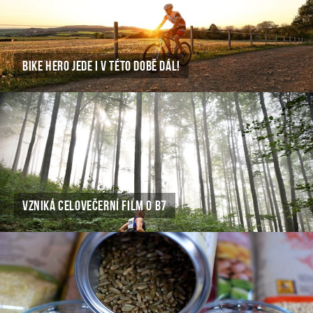
BIKE HERO JEDE I V TÉTO DOBĚ DÁL!
VZNIKÁ CELOVEČERNÍ FILM O B7