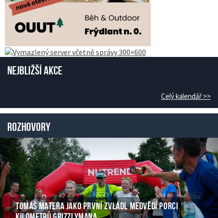
Nejbližší akce
Celý kalendář >>
Rozhovory
TOMÁŠ MATERA JAKO PRVNÍ ZVLÁDL MEDVĚDÍ PORCI
KILOMETRŮ GRIZZLYMANA