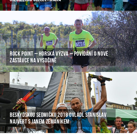
ROCK POINT – HORSKÁ VÝZVA – POVÍDÁNÍ O NOVÉ
ZASTÁVCE NA VYSOČINĚ
BESKYDSKOU SEDMIČKU 2018 OVLÁDL STANISLAV
NAJVERT S JANEM ZEMANÍKEM