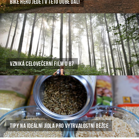
BIKE HERO JEDE I V TÉTO DOBĚ DÁL!
VZNIKÁ CELOVEČERNÍ FILM O B7
TIPY NA IDEÁLNÍ JÍDLA PRO VYTRVALOSTNÍ BĚŽCE