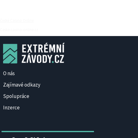
České Casino Online
Ceske-casino-online.cz
O nás
Zajímavé odkazy
Spolupráce
Inzerce