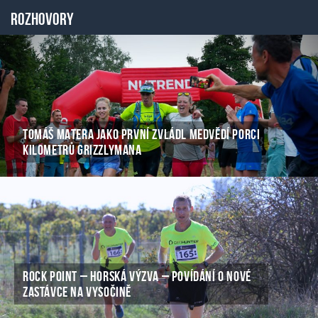
Rozhovory
TOMÁŠ MATERA JAKO PRVNÍ ZVLÁDL MEDVĚDÍ PORCI
KILOMETRŮ GRIZZLYMANA
ROCK POINT – HORSKÁ VÝZVA – POVÍDÁNÍ O NOVÉ
ZASTÁVCE NA VYSOČINĚ