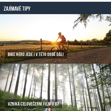
ZAJÍMAVÉ TIPY
BIKE HERO JEDE I V TÉTO DOBĚ DÁL!
VZNIKÁ CELOVEČERNÍ FILM O B7