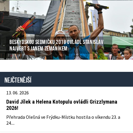
BESKYDSKOU SEDMIČKU 2018 OVLÁDL STANISLAV
NAJVERT S JANEM ZEMANÍKEM
Nejčtenější
13. 06. 2026
David Jílek a Helena Kotopulu ovládli Grizzlymana
2026!
Přehrada Olešná ve Frýdku-Místku hostila o víkendu 23. a
24....