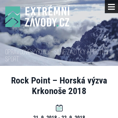
OPRAVDOVÉ VÝKONY – SILNÉ ZÁŽITKY – POCTIVÝ
SPORT
Rock Point – Horská výzva
Krkonoše 2018
21. 9. 2018 - 22. 9. 2018