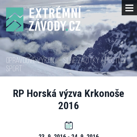
OPRAVDOVÉ VÝKONY – SILNÉ ZÁŽITKY – POCTIVÝ
SPORT
RP Horská výzva Krkonoše
2016
23. 9. 2016 - 24. 9. 2016