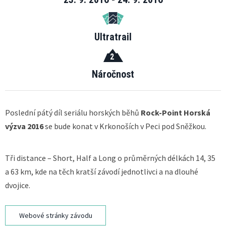
Ultratrail
2
Náročnost
Poslední pátý díl seriálu horských běhů
Rock-Point Horská
výzva 2016
se bude konat v Krkonoších v Peci pod Sněžkou.
Tři distance – Short, Half a Long o průměrných délkách 14, 35
a 63 km, kde na těch kratší závodí jednotlivci a na dlouhé
dvojice.
Webové stránky závodu