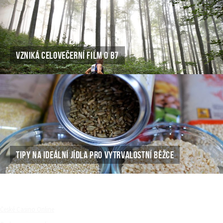
VZNIKÁ CELOVEČERNÍ FILM O B7
TIPY NA IDEÁLNÍ JÍDLA PRO VYTRVALOSTNÍ BĚŽCE
České Casino Online