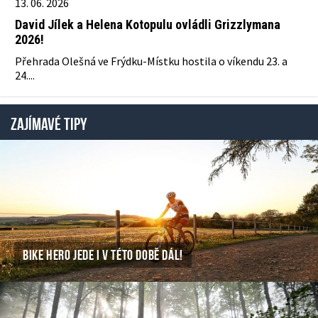
13. 06. 2026
David Jílek a Helena Kotopulu ovládli Grizzlymana
2026!
Přehrada Olešná ve Frýdku-Místku hostila o víkendu 23. a
24....
ZAJÍMAVÉ TIPY
BIKE HERO JEDE I V TÉTO DOBĚ DÁL!