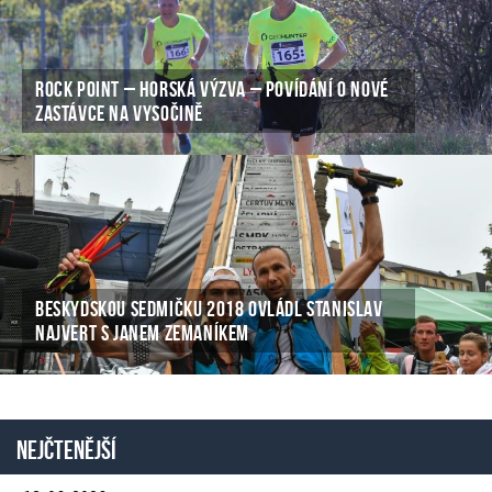
ROCK POINT – HORSKÁ VÝZVA – POVÍDÁNÍ O NOVÉ
ZASTÁVCE NA VYSOČINĚ
BESKYDSKOU SEDMIČKU 2018 OVLÁDL STANISLAV
NAJVERT S JANEM ZEMANÍKEM
Nejčtenější