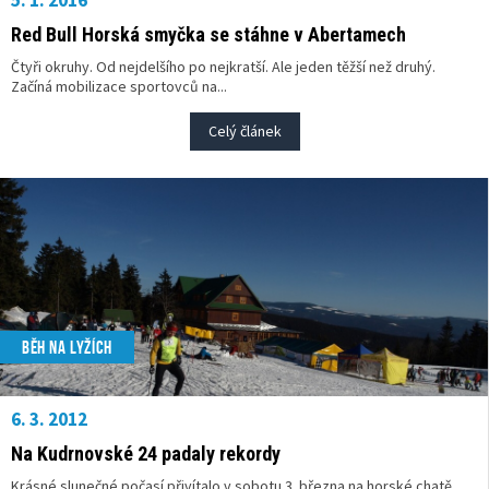
5. 1. 2016
Red Bull Horská smyčka se stáhne v Abertamech
Čtyři okruhy. Od nejdelšího po nejkratší. Ale jeden těžší než druhý.
Začíná mobilizace sportovců na...
Celý článek
BĚH NA LYŽÍCH
6. 3. 2012
Na Kudrnovské 24 padaly rekordy
Krásné slunečné počasí přivítalo v sobotu 3. března na horské chatě