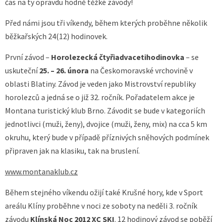
čas na ty opravdu hodně těžké závody!
Před námi jsou tři víkendy, během kterých proběhne několik
běžkařských 24(12) hodinovek.
První závod –
Horolezecká čtyřiadvacetihodinovka
– se
uskuteční
25. – 26. února
na Českomoravské vrchovině v
oblasti Blatiny. Závod je veden jako Mistrovství republiky
horolezců a jedná se o již 32. ročník. Pořadatelem akce je
Montana turistický klub Brno. Závodit se bude v kategoriích
jednotlivci (muži, ženy), dvojice (muži, ženy, mix) na cca 5 km
okruhu, který bude v případě příznivých sněhových podmínek
připraven jak na klasiku, tak na bruslení.
www.montanaklub.cz
Během stejného víkendu ožijí také Krušné hory, kde v Sport
areálu Klíny proběhne v noci ze soboty na neděli 3. ročník
závodu
Klínská Noc 2012 XC SKI
. 12 hodinový závod se poběží