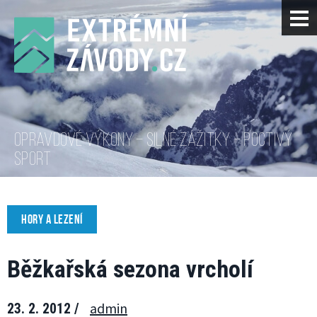
OPRAVDOVÉ VÝKONY – SILNÉ ZÁŽITKY – POCTIVÝ
SPORT
HORY A LEZENÍ
Běžkařská sezona vrcholí
admin
23. 2. 2012 /