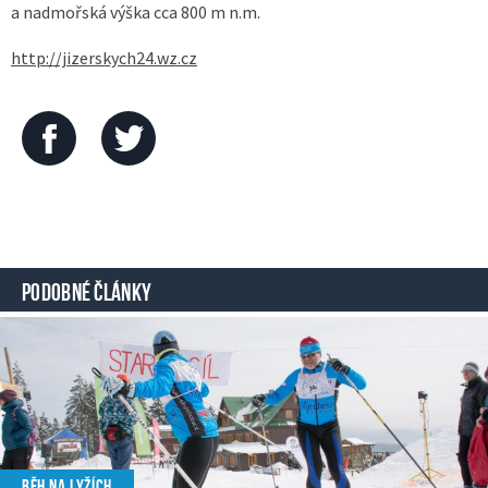
a nadmořská výška cca 800 m n.m.
http://jizerskych24.wz.cz
PODOBNÉ ČLÁNKY
BĚH NA LYŽÍCH