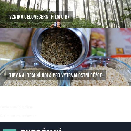
VZNIKÁ CELOVEČERNÍ FILM O B7
TIPY NA IDEÁLNÍ JÍDLA PRO VYTRVALOSTNÍ BĚŽCE
České Casino Online
Ceske-casino-online.cz