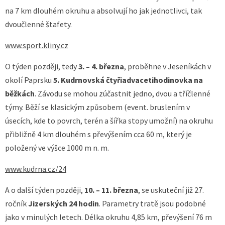
na 7 km dlouhém okruhu a absolvují ho jak jednotlivci, tak
dvoučlenné štafety.
www.sport.kliny.cz
O týden později, tedy
3. – 4. března
, proběhne v Jeseníkách v
okolí Paprsku
5. Kudrnovská čtyřiadvacetihodinovka na
běžkách
. Závodu se mohou zúčastnit jedno, dvou a tříčlenné
týmy. Běží se klasickým způsobem (event. bruslením v
úsecích, kde to povrch, terén a šířka stopy umožní) na okruhu
přibližně 4 km dlouhém s převýšením cca 60 m, který je
položený ve výšce 1000 m n. m.
www.kudrna.cz/24
A o další týden později,
10. – 11. března
, se uskuteční již 27.
ročník
Jizerských 24 hodin
. Parametry tratě jsou podobné
jako v minulých letech. Délka okruhu 4,85 km, převýšení 76 m