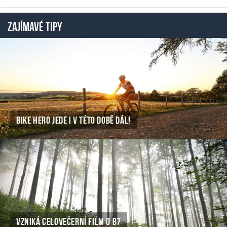
ZAJÍMAVÉ TIPY
BIKE HERO JEDE I V TÉTO DOBĚ DÁL!
VZNIKÁ CELOVEČERNÍ FILM O B7