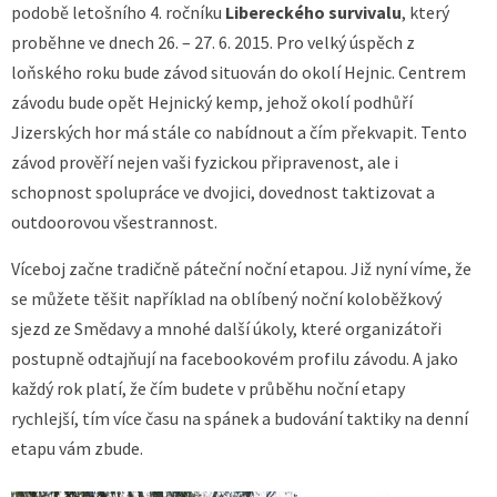
podobě letošního 4. ročníku
Libereckého survivalu
, který
proběhne ve dnech 26. – 27. 6. 2015. Pro velký úspěch z
loňského roku bude závod situován do okolí Hejnic. Centrem
závodu bude opět Hejnický kemp, jehož okolí podhůří
Jizerských hor má stále co nabídnout a čím překvapit. Tento
závod prověří nejen vaši fyzickou připravenost, ale i
schopnost spolupráce ve dvojici, dovednost taktizovat a
outdoorovou všestrannost.
Víceboj začne tradičně páteční noční etapou. Již nyní víme, že
se můžete těšit například na oblíbený noční koloběžkový
sjezd ze Smědavy a mnohé další úkoly, které organizátoři
postupně odtajňují na facebookovém profilu závodu. A jako
každý rok platí, že čím budete v průběhu noční etapy
rychlejší, tím více času na spánek a budování taktiky na denní
etapu vám zbude.