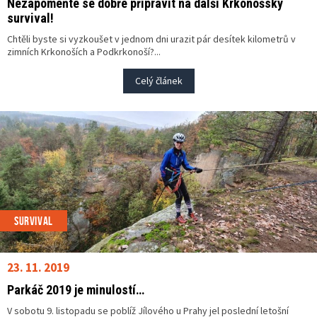
Nezapomeňte se dobře připravit na další Krkonošský
survival!
Chtěli byste si vyzkoušet v jednom dni urazit pár desítek kilometrů v
zimních Krkonoších a Podkrkonoší?...
Celý článek
SURVIVAL
23. 11. 2019
Parkáč 2019 je minulostí…
V sobotu 9. listopadu se poblíž Jílového u Prahy jel poslední letošní