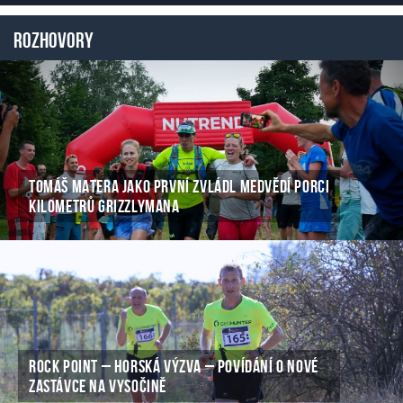
Rozhovory
TOMÁŠ MATERA JAKO PRVNÍ ZVLÁDL MEDVĚDÍ PORCI
KILOMETRŮ GRIZZLYMANA
ROCK POINT – HORSKÁ VÝZVA – POVÍDÁNÍ O NOVÉ
ZASTÁVCE NA VYSOČINĚ