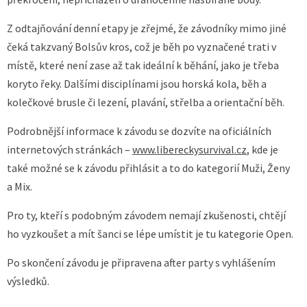
Z odtajňování denní etapy je zřejmé, že závodníky mimo jiné
čeká takzvaný Bolsův kros, což je běh po vyznačené trati v
místě, které není zase až tak ideální k běhání, jako je třeba
koryto řeky. Dalšími disciplínami jsou horská kola, běh a
kolečkové brusle či lezení, plavání, střelba a orientační běh.
Podrobnější informace k závodu se dozvíte na oficiálních
internetových stránkách –
www.libereckysurvival.cz
, kde je
také možné se k závodu přihlásit a to do kategorií Muži, Ženy
a Mix.
Pro ty, kteří s podobným závodem nemají zkušenosti, chtějí
ho vyzkoušet a mít šanci se lépe umístit je tu kategorie Open.
Po skončení závodu je připravena after party s vyhlášením
výsledků.