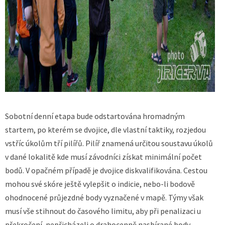
Sobotní denní etapa bude odstartována hromadným
startem, po kterém se dvojice, dle vlastní taktiky, rozjedou
vstříc úkolům tří pilířů. Pilíř znamená určitou soustavu úkolů
v dané lokalitě kde musí závodníci získat minimální počet
bodů. V opačném případě je dvojice diskvalifikována. Cestou
mohou své skóre ještě vylepšit o indicie, nebo-li bodově
ohodnocené průjezdné body vyznačené v mapě. Týmy však
musí vše stihnout do časového limitu, aby při penalizaci u
překročení, nepřicházeli o drahocenně nasbírané body.