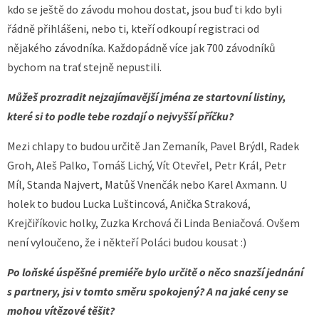
kdo se ještě do závodu mohou dostat, jsou buď ti kdo byli
řádně přihlášeni, nebo ti, kteří odkoupí registraci od
nějakého závodníka. Každopádně více jak 700 závodníků
bychom na trať stejně nepustili.
Můžeš prozradit nejzajímavější jména ze startovní listiny,
které si to podle tebe rozdají o nejvyšší příčku?
Mezi chlapy to budou určitě Jan Zemaník, Pavel Brýdl, Radek
Groh, Aleš Palko, Tomáš Lichý, Vít Otevřel, Petr Král, Petr
Míl, Standa Najvert, Matůš Vnenčák nebo Karel Axmann. U
holek to budou Lucka Luštincová, Anička Straková,
Krejčiříkovic holky, Zuzka Krchová či Linda Beniačová. Ovšem
není vyloučeno, že i někteří Poláci budou kousat :)
Po loňské úspěšné premiéře bylo určitě o něco snazší jednání
s partnery, jsi v tomto směru spokojený? A na jaké ceny se
mohou vítězové těšit?