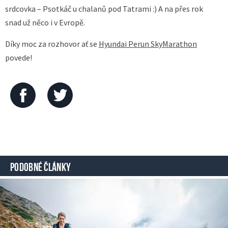
srdcovka – Psotkáč u chalanů pod Tatrami :) A na přes rok
snad už něco i v Evropě.
Díky moc za rozhovor ať se
Hyundai Perun SkyMarathon
povede!
PODOBNÉ ČLÁNKY