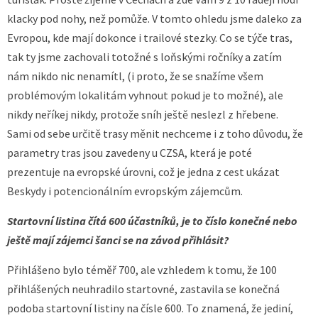
klacky pod nohy, než pomůže. V tomto ohledu jsme daleko za
Evropou, kde mají dokonce i trailové stezky. Co se týče tras,
tak ty jsme zachovali totožné s loňskými ročníky a zatím
nám nikdo nic nenamítl, (i proto, že se snažíme všem
problémovým lokalitám vyhnout pokud je to možné), ale
nikdy neříkej nikdy, protože sníh ještě neslezl z hřebene.
Sami od sebe určitě trasy měnit nechceme i z toho důvodu, že
parametry tras jsou zavedeny u CZSA, která je poté
prezentuje na evropské úrovni, což je jedna z cest ukázat
Beskydy i potencionálním evropským zájemcům.
Startovní listina čítá 600 účastníků, je to číslo konečné nebo
ještě mají zájemci šanci se na závod přihlásit?
Přihlášeno bylo téměř 700, ale vzhledem k tomu, že 100
přihlášených neuhradilo startovné, zastavila se konečná
podoba startovní listiny na čísle 600. To znamená, že jediní,