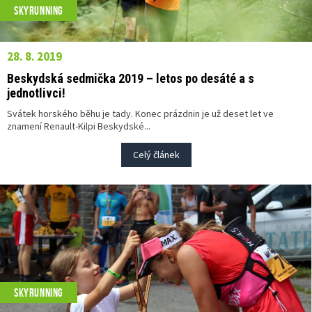
SKYRUNNING
28. 8. 2019
Beskydská sedmička 2019 – letos po desáté a s
jednotlivci!
Svátek horského běhu je tady. Konec prázdnin je už deset let ve
znamení Renault-Kilpi Beskydské...
Celý článek
SKYRUNNING