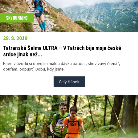
SKYRUNNING
28. 8. 2019
Tatranská Šelma ULTRA – V Tatrách bije moje české
srdce jinak než...
Hned v úvodu si dovolím malou dávku patosu, shovívavý čtenář,
doufám, odpustí. Dobu, kdy jsme...
Celý článek