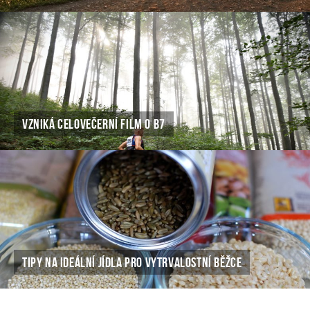
VZNIKÁ CELOVEČERNÍ FILM O B7
TIPY NA IDEÁLNÍ JÍDLA PRO VYTRVALOSTNÍ BĚŽCE