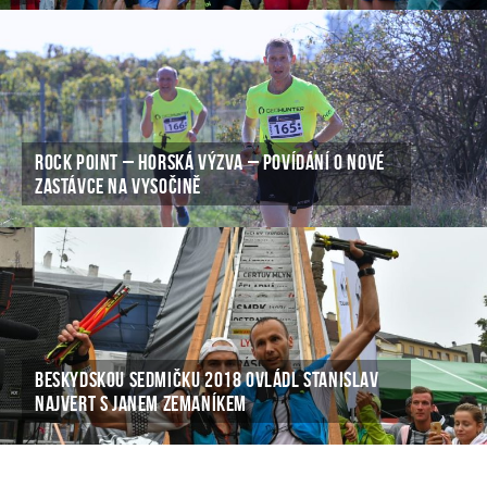
ROCK POINT – HORSKÁ VÝZVA – POVÍDÁNÍ O NOVÉ
ZASTÁVCE NA VYSOČINĚ
BESKYDSKOU SEDMIČKU 2018 OVLÁDL STANISLAV
NAJVERT S JANEM ZEMANÍKEM