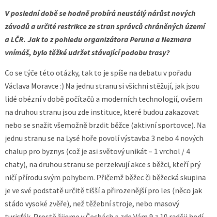
V poslední době se hodně probírá neustálý nárůst nových
závodů a určité restrikce ze stran správců chráněných území
a LČR. Jak to z pohledu organizátora Peruna a Nezmara
vnímáš, bylo těžké udržet stávající podobu trasy?
Co se týče této otázky, tak to je spíše na debatu v pořadu
Václava Moravce :) Na jednu stranu si všichni stěžují, jak jsou
lidé obézní v době počítačů a moderních technologií, ovšem
na druhou stranu jsou zde instituce, které budou zakazovat
nebo se snažit všemožně brzdit běžce (aktivní sportovce). Na
jednu stranu se na Lysé hoře povolí výstavba 3 nebo 4 nových
chalup pro byznys (což je asi světový unikát – 1 vrchol / 4
chaty), na druhou stranu se perzekvují akce s běžci, kteří prý
ničí přírodu svým pohybem. Přičemž běžec či běžecká skupina
je ve své podstatě určitě tišší a přirozenější pro les (něco jak
stádo vysoké zvěře), než těžební stroje, nebo masový
turisťák. Prostě žijeme v Čechách a zde Vám 9 z 10 raději hodí