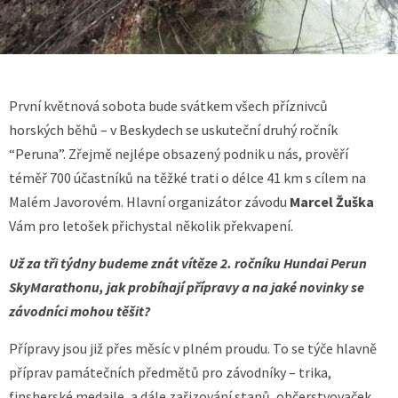
První květnová sobota bude svátkem všech příznivců
horských běhů – v Beskydech se uskuteční druhý ročník
“Peruna”. Zřejmě nejlépe obsazený podnik u nás, prověří
téměř 700 účastníků na těžké trati o délce 41 km s cílem na
Malém Javorovém. Hlavní organizátor závodu
Marcel Žuška
Vám pro letošek přichystal několik překvapení.
Už za tři týdny budeme znát vítěze 2. ročníku Hundai Perun
SkyMarathonu, jak probíhají přípravy a na jaké novinky se
závodníci mohou těšit?
Přípravy jsou již přes měsíc v plném proudu. To se týče hlavně
příprav památečních předmětů pro závodníky – trika,
finsherské medaile, a dále zařizování stanů, občerstvovaček