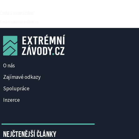
České Casino Online
Ceske-casino-online.cz
O nás
Zajímavé odkazy
Spolupráce
Inzerce
Nejčtenější články