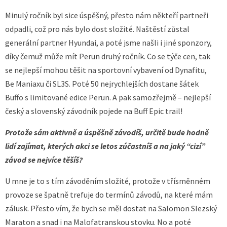
Minulý ročník byl sice úspěšný, přesto nám někteří partneři
odpadli, což pro nás bylo dost složité. Naštěstí zůstal
generální partner Hyundai, a poté jsme našli i jiné sponzory,
díky čemuž může mít Perun druhý ročník. Co se týče cen, tak
se nejlepší mohou těšit na sportovní vybavení od Dynafitu,
Be Maniaxu či SL3S. Poté 50 nejrychlejších dostane šátek
Buffo s limitované edice Perun. A pak samozřejmě – nejlepší
český a slovenský závodník pojede na Buff Epic trail!
Protože sám aktivně a úspěšně závodíš, určitě bude hodně
lidí zajímat, kterých akci se letos zúčastníš a na jaký “cizí”
závod se nejvíce těšíš?
U mne je to s tím závoděním složité, protože v třísměnném
provoze se špatně trefuje do termínů závodů, na které mám
zálusk. Přesto vím, že bych se měl dostat na Salomon Slezský
Maraton a snad i na Malofatranskou stovku. No a poté