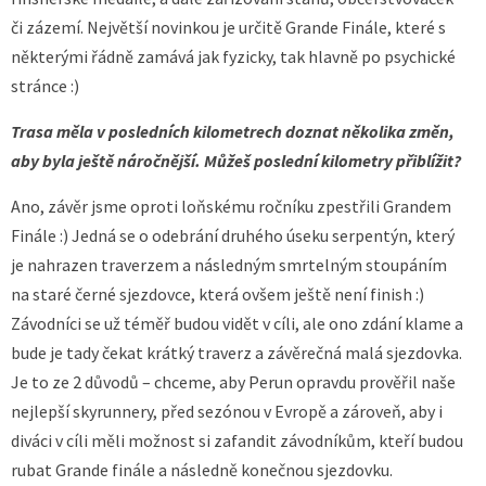
či zázemí. Největší novinkou je určitě Grande Finále, které s
některými řádně zamává jak fyzicky, tak hlavně po psychické
stránce :)
Trasa měla v posledních kilometrech doznat několika změn,
aby byla ještě náročnější. Můžeš poslední kilometry přiblížit?
Ano, závěr jsme oproti loňskému ročníku zpestřili Grandem
Finále :) Jedná se o odebrání druhého úseku serpentýn, který
je nahrazen traverzem a následným smrtelným stoupáním
na staré černé sjezdovce, která ovšem ještě není finish :)
Závodníci se už téměř budou vidět v cíli, ale ono zdání klame a
bude je tady čekat krátký traverz a závěrečná malá sjezdovka.
Je to ze 2 důvodů – chceme, aby Perun opravdu prověřil naše
nejlepší skyrunnery, před sezónou v Evropě a zároveň, aby i
diváci v cíli měli možnost si zafandit závodníkům, kteří budou
rubat Grande finále a následně konečnou sjezdovku.