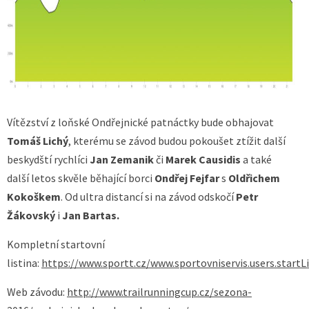
Vítězství z loňské Ondřejnické patnáctky bude obhajovat
Tomáš Lichý
, kterému se závod budou pokoušet ztížit další
beskydští rychlíci
Jan Zemanik
či
Marek Causidis
a také
další letos skvěle běhající borci
Ondřej Fejfar
s
Oldřichem
Kokoškem
. Od ultra distancí si na závod odskočí
Petr
Žákovský
i
Jan Bartas.
Kompletní startovní
listina:
https://www.sportt.cz/www.sportovniservis.users.startLi
Web závodu:
http://www.trailrunningcup.cz/sezona-