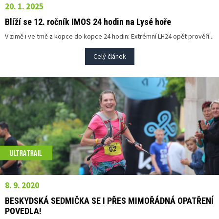
20. 1. 2025
Blíží se 12. ročník IMOS 24 hodin na Lysé hoře
V zimě i ve tmě z kopce do kopce 24 hodin: Extrémní LH24 opět prověří...
Celý článek
ULTRATRAIL
8. 9. 2020
BESKYDSKÁ SEDMIČKA SE I PŘES MIMOŘÁDNÁ OPATŘENÍ
POVEDLA!