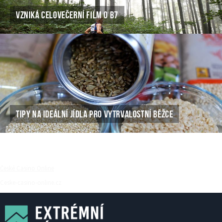
VZNIKÁ CELOVEČERNÍ FILM O B7
TIPY NA IDEÁLNÍ JÍDLA PRO VYTRVALOSTNÍ BĚŽCE
České Casino Online
Ceske-casino-online.cz