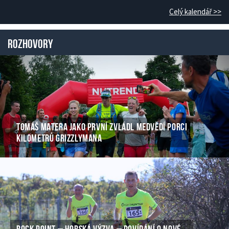
Celý kalendář >>
Rozhovory
TOMÁŠ MATERA JAKO PRVNÍ ZVLÁDL MEDVĚDÍ PORCI
KILOMETRŮ GRIZZLYMANA
ROCK POINT – HORSKÁ VÝZVA – POVÍDÁNÍ O NOVÉ