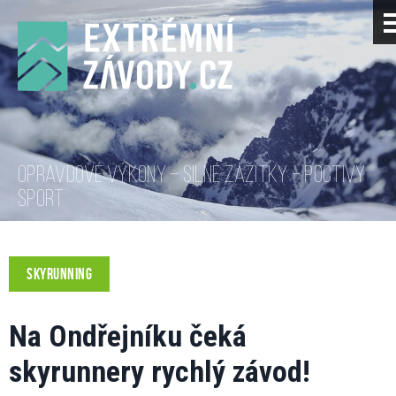
OPRAVDOVÉ VÝKONY – SILNÉ ZÁŽITKY – POCTIVÝ
SPORT
SKYRUNNING
Na Ondřejníku čeká
skyrunnery rychlý závod!