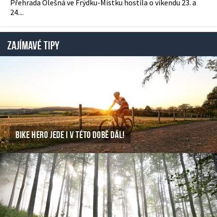
Přehrada Olešná ve Frýdku-Místku hostila o víkendu 23. a
24....
ZAJÍMAVÉ TIPY
BIKE HERO JEDE I V TÉTO DOBĚ DÁL!