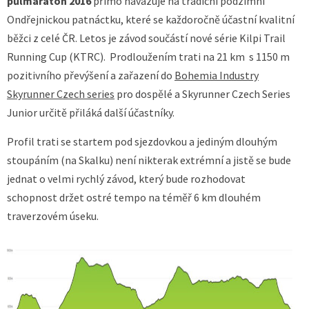
půlmaraton 2016
přímo navazuje na tradiční podzimní
Ondřejnickou patnáctku, které se každoročně účastní kvalitní
běžci z celé ČR. Letos je závod součástí nové série Kilpi Trail
Running Cup (KTRC). Prodloužením trati na 21 km s 1150 m
pozitivního převýšení a zařazení do
Bohemia Industry
Skyrunner Czech series
pro dospělé a Skyrunner Czech Series
Junior určitě přiláká další účastníky.
Profil trati se startem pod sjezdovkou a jediným dlouhým
stoupáním (na Skalku) není nikterak extrémní a jistě se bude
jednat o velmi rychlý závod, který bude rozhodovat
schopnost držet ostré tempo na téměř 6 km dlouhém
traverzovém úseku.