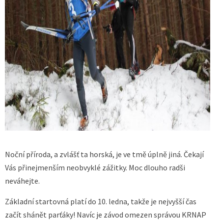
Noční příroda, a zvlášť ta horská, je ve tmě úplně jiná. Čekají
Vás přinejmenším neobvyklé zážitky. Moc dlouho radši
neváhejte.
Základní startovná platí do 10. ledna, takže je nejvyšší čas
začít shánět parťáky! Navíc je závod omezen správou KRNAP