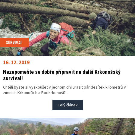
SURVIVAL
16. 12. 2019
Nezapomeňte se dobře připravit na další Krkonošský
survival!
Chtěli byste si vyzkoušet v jednom dni urazit pár desítek kilometrů v
zimních Krkonoších a Podkrkonoší?...
Celý článek