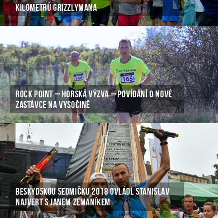
KILOMETRŮ GRIZZLYMANA
ROCK POINT – HORSKÁ VÝZVA – POVÍDÁNÍ O NOVÉ
ZASTÁVCE NA VYSOČINĚ
BESKYDSKOU SEDMIČKU 2018 OVLÁDL STANISLAV
NAJVERT S JANEM ZEMANÍKEM