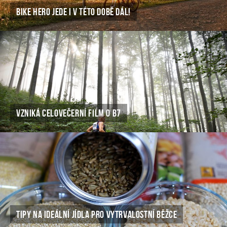
BIKE HERO JEDE I V TÉTO DOBĚ DÁL!
VZNIKÁ CELOVEČERNÍ FILM O B7
TIPY NA IDEÁLNÍ JÍDLA PRO VYTRVALOSTNÍ BĚŽCE