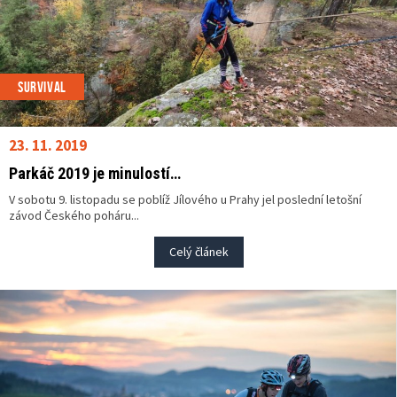
SURVIVAL
23. 11. 2019
Parkáč 2019 je minulostí…
V sobotu 9. listopadu se poblíž Jílového u Prahy jel poslední letošní
závod Českého poháru...
Celý článek