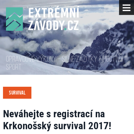
OPRAVDOVÉ VÝKONY – SILNÉ ZÁŽITKY – POCTIVÝ
SPORT
SURVIVAL
Neváhejte s registrací na
Krkonošský survival 2017!