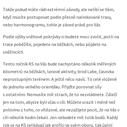
Takže pokud máte rádi extrémní závody, ale nelíbí se Vám,
když musíte postupovat podle přesně nalinkované trasy,
nebo harmonogramu, tohle je závod právě pro Vás.
Podle výšky sněhové pokrývky si budete moci zvolit, jestli na
trase poběžíte, pojedete na běžkách, nebo půjdete na
sněžnicích.
Tento ročník KS na Vás bude nachystáno několik měřených
kilometrů na běžkách, lanové aktivity, brod Labe, časovka
neprostupným terénem. A ještě něco navíc. To celé vložené
do jednoho velkého orienťáku. Přijďte porovnat síly
s ostatními. Nemusíte mít strach, že to nezvládnete. Záleží
jen na tom, abyste byli včas v cíli. Můžete urazit i méně než
polovinu z toho, co vítězové, ale nezažijete pocit, že na Vás v
cíli několik hodin čekali. Jen nebudete mít tolik bodů. Každý
rok se na KS setkávají jak profíci ve svém oboru, tak úplní