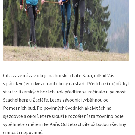
Cíl a zázemí závodu je na horské chatě Kara, odkud Vás
v pátek večer odvezou autobusy na start. Předchozí ročník byl
start v Jizerských horách, rok předtím se začínalo u pevnosti
Stachelberg u Žacléře. Letos závodníci vyběhnou od
Pomezních bud. Po povinných úvodních aktivitách na
sjezdovce a okolí, které slouží k rozdělení startovního pole,
vyběhnete směrem ke Kaře. Od této chvíle už budou všechny
činnosti nepovinné.