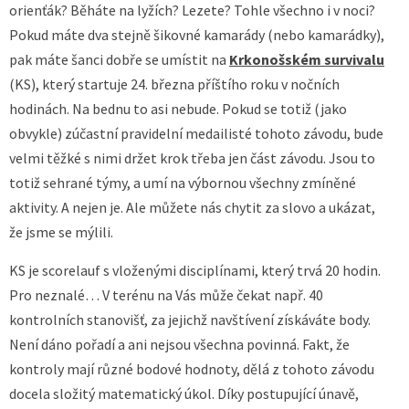
orienťák? Běháte na lyžích? Lezete? Tohle všechno i v noci?
Pokud máte dva stejně šikovné kamarády (nebo kamarádky),
pak máte šanci dobře se umístit na
Krkonošském survivalu
(KS), který startuje 24. března příštího roku v nočních
hodinách. Na bednu to asi nebude. Pokud se totiž (jako
obvykle) zúčastní pravidelní medailisté tohoto závodu, bude
velmi těžké s nimi držet krok třeba jen část závodu. Jsou to
totiž sehrané týmy, a umí na výbornou všechny zmíněné
aktivity. A nejen je. Ale můžete nás chytit za slovo a ukázat,
že jsme se mýlili.
KS je scorelauf s vloženými disciplínami, který trvá 20 hodin.
Pro neznalé… V terénu na Vás může čekat např. 40
kontrolních stanovišť, za jejichž navštívení získáváte body.
Není dáno pořadí a ani nejsou všechna povinná. Fakt, že
kontroly mají různé bodové hodnoty, dělá z tohoto závodu
docela složitý matematický úkol. Díky postupující únavě,