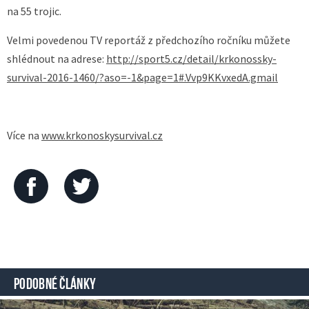
na 55 trojic.
Velmi povedenou TV reportáž z předchozího ročníku můžete
shlédnout na adrese:
http://sport5.cz/detail/krkonossky-
survival-2016-1460/?aso=-1&page=1#.Vvp9KKvxedA.gmail
Více na
www.krkonoskysurvival.cz
PODOBNÉ ČLÁNKY