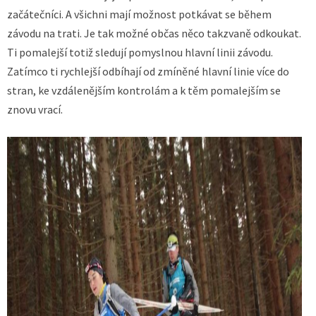
začátečníci. A všichni mají možnost potkávat se během
závodu na trati. Je tak možné občas něco takzvaně odkoukat.
Ti pomalejší totiž sledují pomyslnou hlavní linii závodu.
Zatímco ti rychlejší odbíhají od zmíněné hlavní linie více do
stran, ke vzdálenějším kontrolám a k těm pomalejším se
znovu vrací.