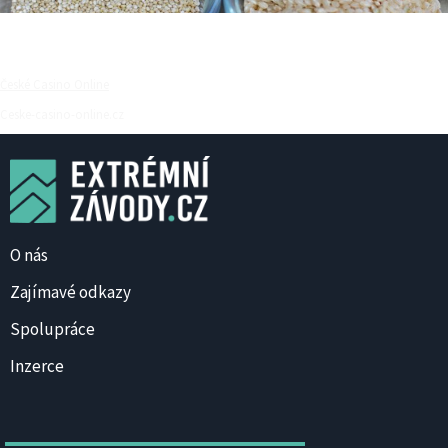
České Casino Online
Ceske-casino-online.cz
O nás
Zajímavé odkazy
Spolupráce
Inzerce