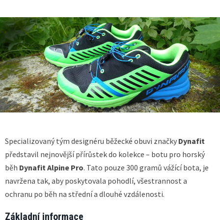
Specializovaný tým designéru běžecké obuvi značky
Dynafit
představil nejnovější přírůstek do kolekce – botu pro horský
běh
Dynafit Alpine Pro
. Tato pouze 300 gramů vážící bota, je
navržena tak, aby poskytovala pohodlí, všestrannost a
ochranu po běh na střední a dlouhé vzdálenosti.
Základní informace