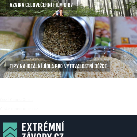
VZNIKÁ CELOVEČERNÍ FILM O B7
TIPY NA IDEÁLNÍ JÍDLA PRO VYTRVALOSTNÍ BĚŽCE
České Casino Online
Ceske-casino-online.cz