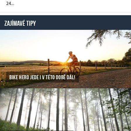
24....
ZAJÍMAVÉ TIPY
BIKE HERO JEDE I V TÉTO DOBĚ DÁL!