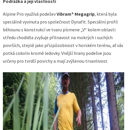
Podrážka a její vlastnosti
Alpine Pro využívá podešev
Vibram® Megagrip
, která byla
speciálně vyvinuta pro společnost Dynafit. Speciální profil
běhounu s konstrukcí ve tvaru písmene „V“ kolem oblasti
středu chodidla zvyšuje přilnavost na mokrých i suchých
površích, stejně jako přizpůsobivost v horském terénu, ať vás
potká cokoliv kromě ledovky. Vnější hrany podešve jsou
určeny pro tvrdší povrchy a mají zvýšenou trvanlivost.