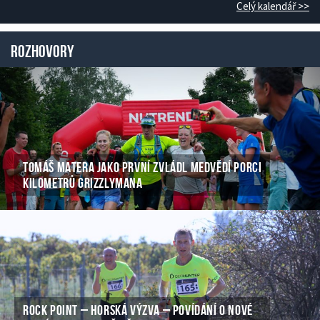
Celý kalendář >>
Rozhovory
TOMÁŠ MATERA JAKO PRVNÍ ZVLÁDL MEDVĚDÍ PORCI
KILOMETRŮ GRIZZLYMANA
ROCK POINT – HORSKÁ VÝZVA – POVÍDÁNÍ O NOVÉ