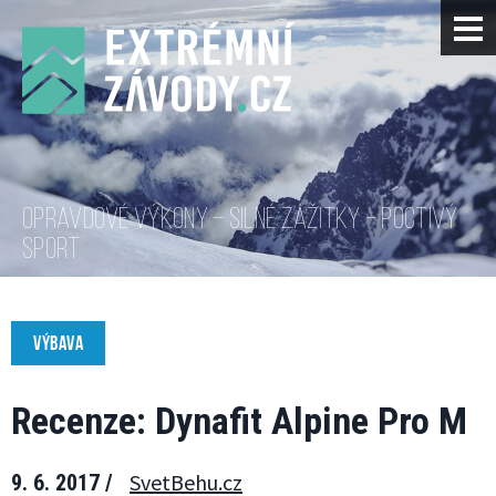
OPRAVDOVÉ VÝKONY – SILNÉ ZÁŽITKY – POCTIVÝ
SPORT
VÝBAVA
Recenze: Dynafit Alpine Pro M
SvetBehu.cz
9. 6. 2017 /