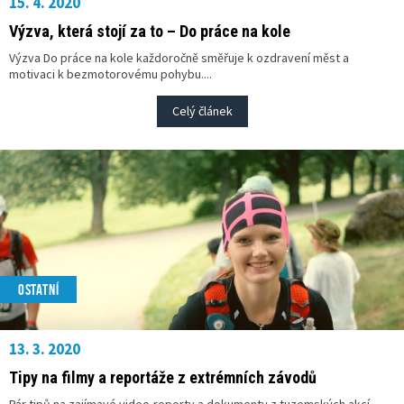
15. 4. 2020
Výzva, která stojí za to – Do práce na kole
Výzva Do práce na kole každoročně směřuje k ozdravení měst a
motivaci k bezmotorovému pohybu....
Celý článek
OSTATNÍ
13. 3. 2020
Tipy na filmy a reportáže z extrémních závodů
Pár tipů na zajímavé video-reporty a dokumenty z tuzemských akcí.