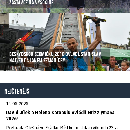
ZASTÁVCE NA VYSOČINĚ
BESKYDSKOU SEDMIČKU 2018 OVLÁDL STANISLAV
NAJVERT S JANEM ZEMANÍKEM
Nejčtenější
13. 06. 2026
David Jílek a Helena Kotopulu ovládli Grizzlymana
2026!
Přehrada Olešná ve Frýdku-Místku hostila o víkendu 23. a