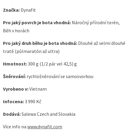
Značka:
Dynafit
Pro jaký povrch je bota vhodná:
Náročný přírodní terén,
Běh v horách
Pro jaký druh běhu je bota vhodná:
Dlouhé až velmi dlouhé
tratě (půlmaratón až ultra)
Hmotnost:
300 g (1/2 pár vel 42,5) g
Šněrování:
rychlošněrování se samosvorkou
Vyrobeno v:
Vietnam
Infocena:
3 990 Kč
Dodává:
Salewa Czech and Slovakia
Více info na
www.dynafit.com