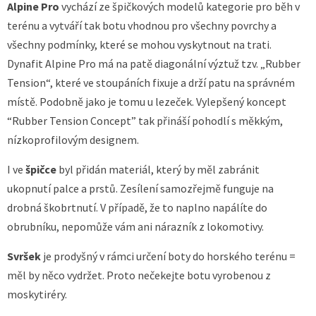
Alpine Pro
vychází ze špičkových modelů kategorie pro běh v
terénu a vytváří tak botu vhodnou pro všechny povrchy a
všechny podmínky, které se mohou vyskytnout na trati.
Dynafit Alpine Pro má na patě diagonální výztuž tzv. „Rubber
Tension“, které ve stoupáních fixuje a drží patu na správném
místě. Podobně jako je tomu u lezeček. Vylepšený koncept
“Rubber Tension Concept” tak přináší pohodlí s měkkým,
nízkoprofilovým designem.
I ve
špičce
byl přidán materiál, který by měl zabránit
ukopnutí palce a prstů. Zesílení samozřejmě funguje na
drobná škobrtnutí. V případě, že to naplno napálíte do
obrubníku, nepomůže vám ani nárazník z lokomotivy.
Svršek
je prodyšný v rámci určení boty do horského terénu =
měl by něco vydržet. Proto nečekejte botu vyrobenou z
moskytiréry.