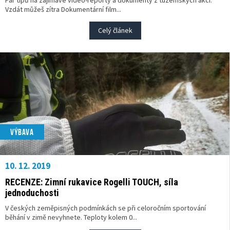
Vzdát můžeš zítra Dokumentární film...
Celý článek
VÝBAVA
10. 12. 2019
RECENZE: Zimní rukavice Rogelli TOUCH, síla
jednoduchosti
V českých zeměpisných podmínkách se při celoročním sportování
běhání v zimě nevyhnete. Teploty kolem 0...