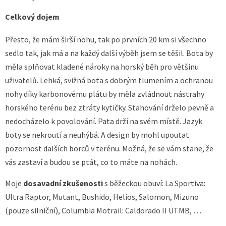
Celkový dojem
Přesto, že mám širší nohu, tak po prvních 20 km si všechno
sedlo tak, jak má a na každý další výběh jsem se těšil. Bota by
měla splňovat kladené nároky na horský běh pro většinu
uživatelů. Lehká, svižná bota s dobrým tlumením a ochranou
nohy díky karbonovému plátu by měla zvládnout nástrahy
horského terénu bez ztráty kytičky. Stahování drželo pevně a
nedocházelo k povolování. Pata drží na svém místě. Jazyk
boty se nekroutí a neuhýbá. A design by mohl upoutat
pozornost dalších borců v terénu. Možná, že se vám stane, že
vás zastaví a budou se ptát, co to máte na nohách.
Moje
dosavadní zkušenosti
s běžeckou obuví: La Sportiva:
Ultra Raptor, Mutant, Bushido, Helios, Salomon, Mizuno
(pouze silniční), Columbia Motrail: Caldorado II UTMB, …