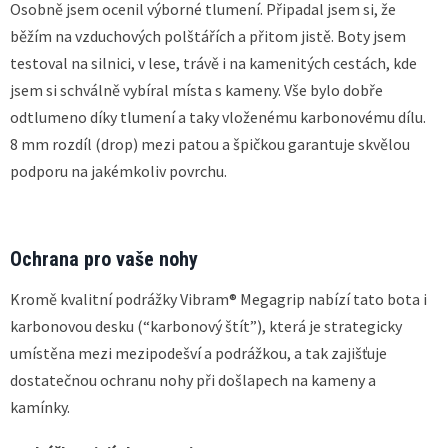
Osobně jsem ocenil výborné tlumení. Připadal jsem si, že
běžím na vzduchových polštářích a přitom jistě. Boty jsem
testoval na silnici, v lese, trávě i na kamenitých cestách, kde
jsem si schválně vybíral místa s kameny. Vše bylo dobře
odtlumeno díky tlumení a taky vloženému karbonovému dílu.
8 mm rozdíl (drop) mezi patou a špičkou garantuje skvělou
podporu na jakémkoliv povrchu.
Ochrana pro vaše nohy
Kromě kvalitní podrážky Vibram® Megagrip nabízí tato bota i
karbonovou desku (“karbonový štít”), která je strategicky
umístěna mezi mezipodešví a podrážkou, a tak zajišťuje
dostatečnou ochranu nohy při došlapech na kameny a
kamínky.