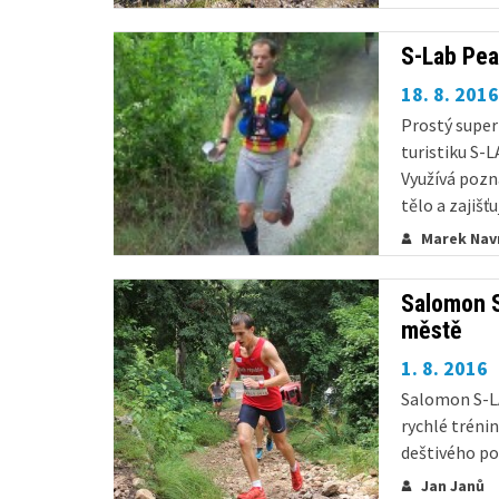
reprezentaci
v jeho podání 
S-Lab Pea
18. 8. 2016
Prostý super
turistiku S-L
Využívá pozn
tělo a zajišť
a to rovnou na
Marek Navr
Salomon S
městě
1. 8. 2016
Salomon S-LA
rychlé trénin
deštivého po
povrch je bot
Jan Janů