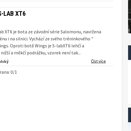
S-LAB XT6
b XT6 je bota ze závodní série Salomonu, navržena
énu i na silnici. Vychází ze svého tréninkového "
ings. Oproti botě Wings je S-labXT6 lehčí a
 nižší a měkčí podrážku, vzorek není tak...
Číst více
lský
rana: 0/1