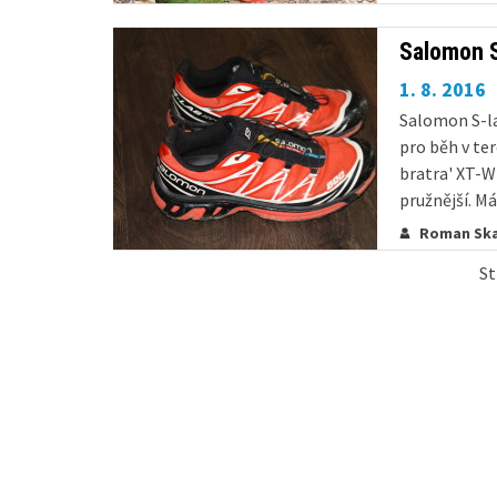
druh...
Salomon 
1. 8. 2016
Salomon S-la
pro běh v ter
bratra' XT-W
pružnější. Má
Roman Ska
St