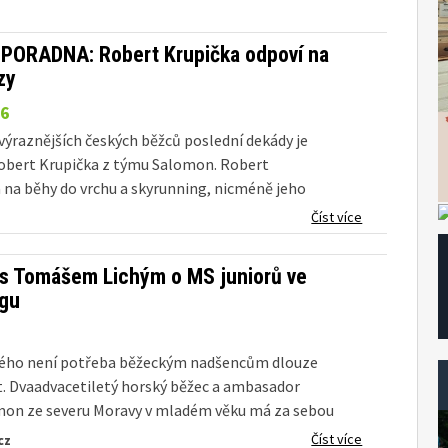
PORADNA: Robert Krupička odpoví na
zy
16
výraznějších českých běžců poslední dekády je
obert Krupička z týmu Salomon. Robert
ta na běhy do vrchu a skyrunning, nicméně jeho
éra je mnohem bohatší. Zeptejte se Roberta na
Číst více
cí se tréninku, výživy nebo vybavení. Přesně týden
.
s Tomášem Lichým o MS juniorů ve
ngu
ého není potřeba běžeckým nadšencům dlouze
. Dvaadvacetiletý horský běžec a ambasador
mon ze severu Moravy v mladém věku má za sebou
ěchů a o tom nejčerstvějším, tedy úspěšné
Číst více
cz