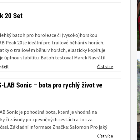
 české juniorské skyrunningové reprezentace
–...
k 20 Set
lehký batoh pro horolezce či (vysoko)horskou
AB Peak 20 je ideální pro trailové běhání v horách.
atky o trailovém běhu v horách, elasticky kopíruje
uje úplnou stabilitu. Batoh testoval Marek Navrátil
...
Číst více
átil
-LAB Sonic – bota pro rychlý život ve
B Sonic je pohodlná bota, která je vhodná na
ky či závody po zpevněných cestách a to i za
časí. Základní informace Značka: Salomon Pro jaký
a vhodná: Silnice, Běžný přírodní terén Pro jaký
Číst více