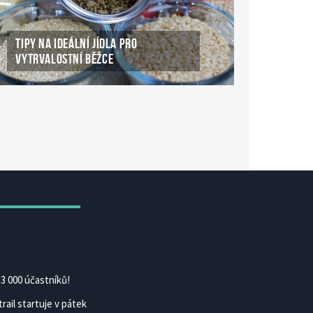
TIPY NA IDEÁLNÍ JÍDLA PRO
VYTRVALOSTNÍ BĚŽCE
ké Casino Online
ke-casino-online.cz
3 000 účastníků!
rail startuje v pátek