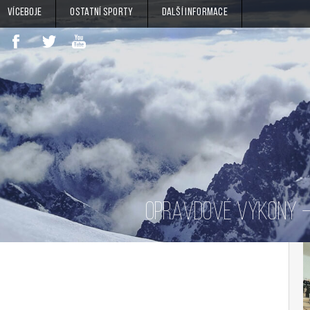
Víceboje
Ostatní sporty
Další informace
OPRAVDOVÉ VÝKONY – 