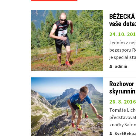
BĚŽECKÁ 
vaše dota
24. 10. 20
Jedním z nej
bezesporu R
je specialis
běžecká kari
admin
dotazy týkají
bude Robert..
Rozhovor 
skyrunni
26. 8. 2016
Tomáše Lich
představovat
značky Salo
již řadu úsp
SvetBehu.