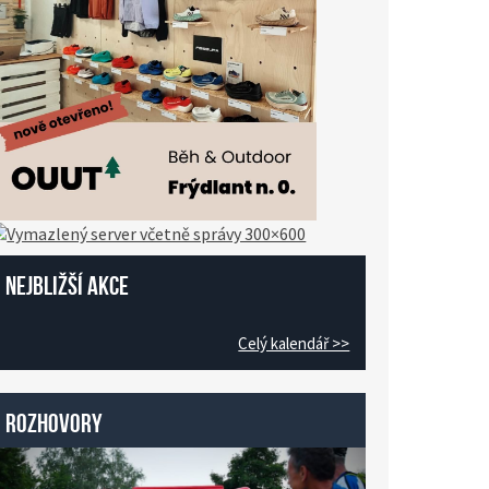
Nejbližší akce
Celý kalendář >>
Rozhovory