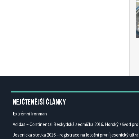
Čes
Ces
Nejčtenější články
Extrémní Ironman
Adidas – Continental Beskydská sedmička 2016. Horský závod pro 
Jesenická stovka 2016 – registrace na letošní první jesenický ultrat