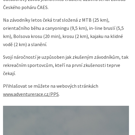
Českého poháru ČAES.
Na závodníky letos čeká trať složená z MTB (25 km),
orientačního běhu a canyoningu (9,5 km), in-line bruslí (5,5
km), Bolsova krosu (20 min), krosu (2 km), kajaku na klidné
vodě (2 km) a slanění.
Svojí náročností je uzpůsoben jak zkušeným závodníkům, tak
rekreačním sportovcům, kteří na první zkušenosti teprve
čekají.
Přihlašovat se můžete na webových stránkách
www.adventurerace.cz/PPS
.