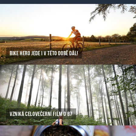
BIKE HERO JEDE I V TÉTO DOBĚ DÁL!
VZNIKÁ CELOVEČERNÍ FILM O B7