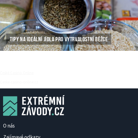
TIPY NA IDEÁLNÍ JÍDLA PRO VYTRVALOSTNÍ BĚŽCE
České Casino Online
Ceske-casino-online.cz
O nás
Zajímavé odkazy