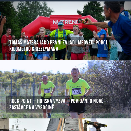
TOMÁŠ MATERA JAKO PRVNÍ ZVLÁDL MEDVĚDÍ PORCI
KILOMETRŮ GRIZZLYMANA
ROCK POINT – HORSKÁ VÝZVA – POVÍDÁNÍ O NOVÉ
ZASTÁVCE NA VYSOČINĚ