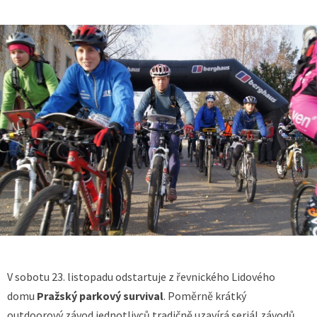
V sobotu 23. listopadu odstartuje z řevnického Lidového
domu
Pražský parkový survival
. Poměrně krátký
outdoorový závod jednotlivců tradičně uzavírá seriál závodů