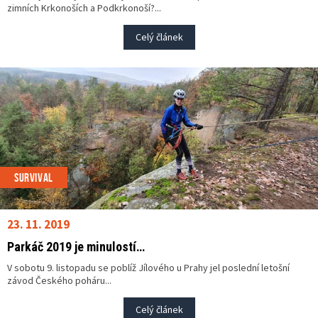
zimních Krkonoších a Podkrkonoší?...
Celý článek
SURVIVAL
23. 11. 2019
Parkáč 2019 je minulostí…
V sobotu 9. listopadu se poblíž Jílového u Prahy jel poslední letošní
závod Českého poháru...
Celý článek