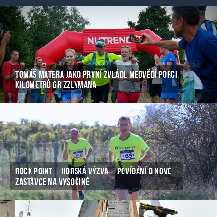
TOMÁŠ MATERA JAKO PRVNÍ ZVLÁDL MEDVĚDÍ PORCI
KILOMETRŮ GRIZZLYMANA
ROCK POINT – HORSKÁ VÝZVA – POVÍDÁNÍ O NOVÉ
ZASTÁVCE NA VYSOČINĚ