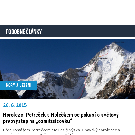
PODOBNÉ ČLÁNKY
HORY A LEZENÍ
26. 6. 2015
Horolezci Petreček s Holečkem se pokusí o světový
prvovýstup na „osmitisícovku“
Před Tomášem Petrečkem stojí další výzva. Opavský horolezec a