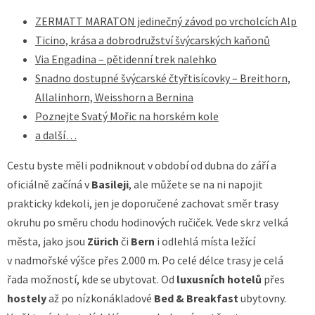
ZERMATT MARATON jedinečný závod po vrcholcích Alp
Ticino, krása a dobrodružství švýcarských kaňonů
Via Engadina – pětidenní trek nalehko
Snadno dostupné švýcarské čtyřtisícovky – Breithorn,
Allalinhorn, Weisshorn a Bernina
Poznejte Svatý Mořic na horském kole
a další…
Cestu byste měli podniknout v období od dubna do září a
oficiálně začíná v
Basileji
, ale můžete se na ni napojit
prakticky kdekoli, jen je doporučené zachovat směr trasy
okruhu po směru chodu hodinových ručiček. Vede skrz velká
města, jako jsou
Zürich
či
Bern
i odlehlá místa ležící
v nadmořské výšce přes 2.000 m. Po celé délce trasy je celá
řada možností, kde se ubytovat. Od
luxusních hotelů
přes
hostely
až po nízkonákladové
Bed & Breakfast
ubytovny.