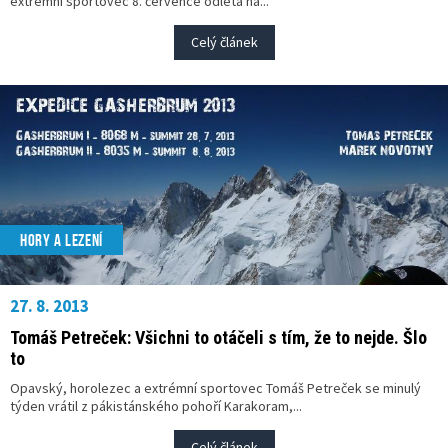
extrémní sportovec 8. července odlétá na...
Celý článek
HORY A LEZENÍ
27. 8. 2013
Tomáš Petreček: Všichni to otáčeli s tím, že to nejde. Šlo
to
Opavský, horolezec a extrémní sportovec Tomáš Petreček se minulý
týden vrátil z pákistánského pohoří Karakoram,...
Celý článek