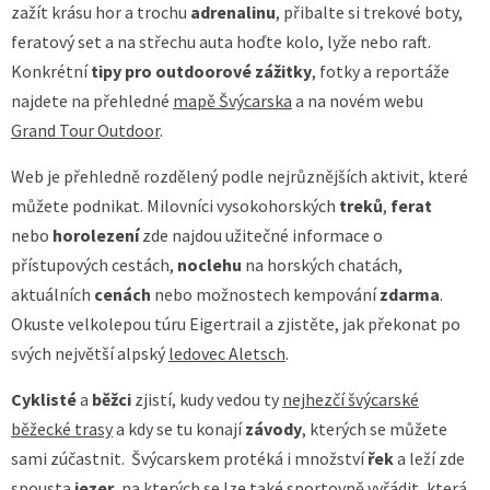
zažít krásu hor a trochu
adrenalinu
, přibalte si trekové boty,
feratový set a na střechu auta hoďte kolo, lyže nebo raft.
Konkrétní
tipy pro outdoorové zážitky
, fotky a reportáže
najdete na přehledné
mapě Švýcarska
a na novém webu
Grand Tour Outdoor
.
Web je přehledně rozdělený podle nejrůznějších aktivit, které
můžete podnikat. Milovníci vysokohorských
treků
,
ferat
nebo
horolezení
zde najdou užitečné informace o
přístupových cestách,
noclehu
na horských chatách,
aktuálních
cenách
nebo možnostech kempování
zdarma
.
Okuste velkolepou túru Eigertrail a zjistěte, jak překonat po
svých největší alpský
ledovec Aletsch
.
Cyklisté
a
běžci
zjistí, kudy vedou ty
nejhezčí švýcarské
běžecké trasy
a kdy se tu konají
závody
, kterých se můžete
sami zúčastnit. Švýcarskem protéká i množství
řek
a leží zde
spousta
jezer
, na kterých se lze také sportovně vyřádit, která