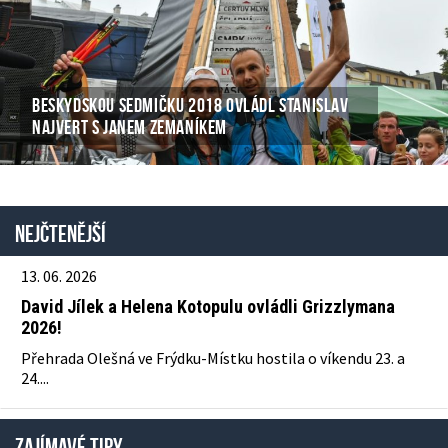
BESKYDSKOU SEDMIČKU 2018 OVLÁDL STANISLAV
NAJVERT S JANEM ZEMANÍKEM
Nejčtenější
13. 06. 2026
David Jílek a Helena Kotopulu ovládli Grizzlymana
2026!
Přehrada Olešná ve Frýdku-Místku hostila o víkendu 23. a
24....
ZAJÍMAVÉ TIPY