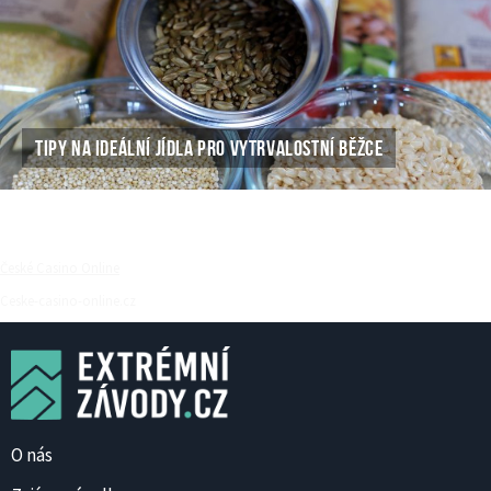
TIPY NA IDEÁLNÍ JÍDLA PRO VYTRVALOSTNÍ BĚŽCE
České Casino Online
Ceske-casino-online.cz
O nás