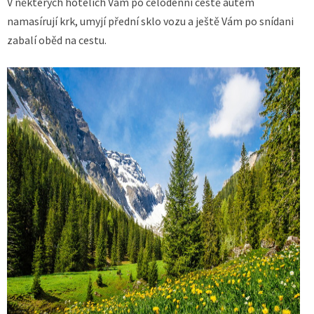
V některých hotelích Vám po celodenní cestě autem
namasírují krk, umyjí přední sklo vozu a ještě Vám po snídani
zabalí oběd na cestu.