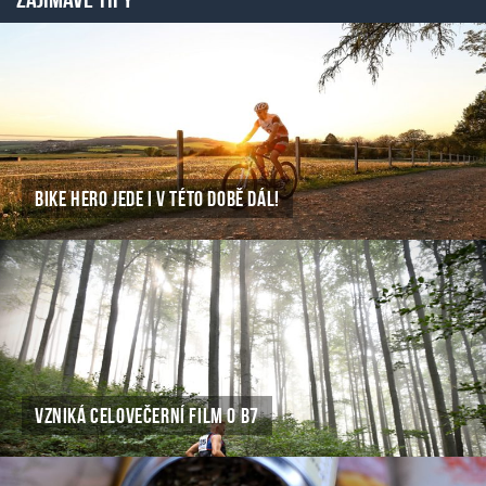
BIKE HERO JEDE I V TÉTO DOBĚ DÁL!
VZNIKÁ CELOVEČERNÍ FILM O B7