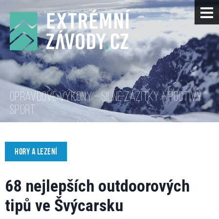
OPRAVDOVÉ VÝKONY – SILNÉ ZÁŽITKY – POCTIVÝ
SPORT
HORY A LEZENÍ
68 nejlepších outdoorových
tipů ve Švýcarsku