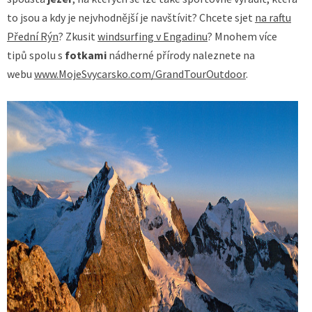
to jsou a kdy je nejvhodnější je navštívit? Chcete sjet
na raftu
Přední Rýn
? Zkusit
windsurfing v Engadinu
? Mnohem více
tipů spolu s
fotkami
nádherné přírody naleznete na
webu
www.MojeSvycarsko.com/GrandTourOutdoor
.