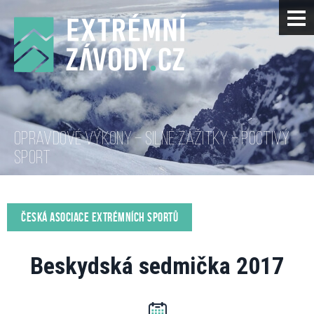
OPRAVDOVÉ VÝKONY – SILNÉ ZÁŽITKY – POCTIVÝ
SPORT
ČESKÁ ASOCIACE EXTRÉMNÍCH SPORTŮ
Beskydská sedmička 2017