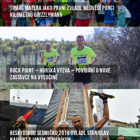
TOMÁŠ MATERA JAKO PRVNÍ ZVLÁDL MEDVĚDÍ PORCI
KILOMETRŮ GRIZZLYMANA
ROCK POINT – HORSKÁ VÝZVA – POVÍDÁNÍ O NOVÉ
ZASTÁVCE NA VYSOČINĚ
BESKYDSKOU SEDMIČKU 2018 OVLÁDL STANISLAV
NAJVERT S JANEM ZEMANÍKEM