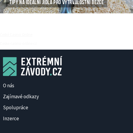
TIPY NA IDEÁLNÍ JÍDLA PRO VYTRVALOSTNÍ BĚŽCE
České Casino Online
Ceske-casino-online.cz
O nás
Zajímavé odkazy
Spolupráce
Inzerce