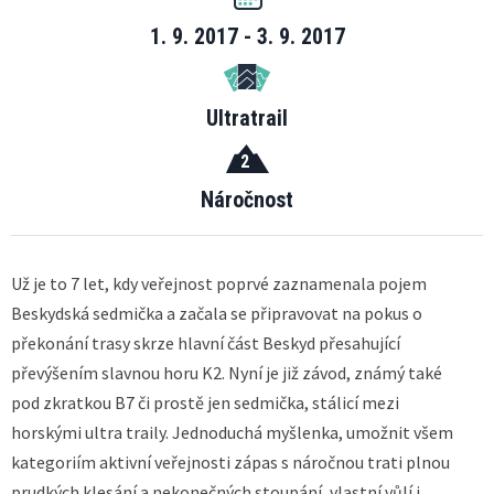
1. 9. 2017 - 3. 9. 2017
Ultratrail
2
Náročnost
Už je to 7 let, kdy veřejnost poprvé zaznamenala pojem
Beskydská sedmička a začala se připravovat na pokus o
překonání trasy skrze hlavní část Beskyd přesahující
převýšením slavnou horu K2. Nyní je již závod, známý také
pod zkratkou B7 či prostě jen sedmička, stálicí mezi
horskými ultra traily. Jednoduchá myšlenka, umožnit všem
kategoriím aktivní veřejnosti zápas s náročnou trati plnou
prudkých klesání a nekonečných stoupání, vlastní vůlí i