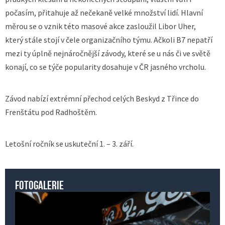
počasím, přitahuje až nečekaně velké množství lidí. Hlavní
měrou se o vznik této masové akce zasloužil Libor Uher,
který stále stojí v čele organizačního týmu. Ačkoli B7 nepatří
mezi ty úplně nejnáročnější závody, které se u nás či ve světě
konají, co se týče popularity dosahuje v ČR jasného vrcholu.
Závod nabízí extrémní přechod celých Beskyd z Třince do
Frenštátu pod Radhoštěm.
Letošní ročník se uskuteční 1. – 3. září.
Fotogalerie