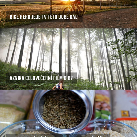
BIKE HERO JEDE I V TÉTO DOBĚ DÁL!
VZNIKÁ CELOVEČERNÍ FILM O B7