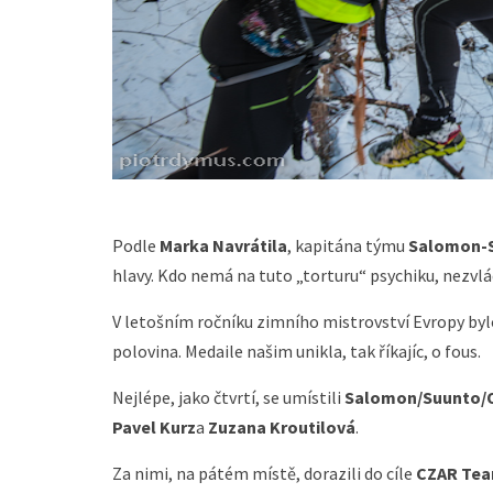
Podle
Marka Navrátila
, kapitána týmu
Salomon-S
hlavy. Kdo nemá na tuto „torturu“ psychiku, nezvlá
V letošním ročníku zimního mistrovství Evropy byl
polovina. Medaile našim unikla, tak říkajíc, o fous.
Nejlépe, jako čtvrtí, se umístili
Salomon/Suunto/
Pavel Kurz
a
Zuzana Kroutilová
.
Za nimi, na pátém místě, dorazili do cíle
CZAR Tea