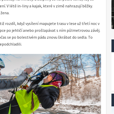
í. V létě in-liny a kajak, které v zimě nahrazují běžky.
 žena.
tiž rozdíl, když vysílení mapujete trasu v lese už třetí noc v
kopce po jehličí anebo prošlapávat s ním půlmetrovou závěj.
bčas se po bolestivém pádu znovu škrábat do sedla. To
nepodchladili.