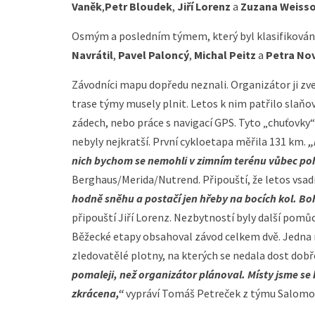
Vaněk
,
Petr Bloudek
,
Jiří Lorenz
a
Zuzana Weiss
Osmým a posledním týmem, který byl klasifikován
Navrátil
,
Pavel Paloncý
,
Michal Peitz
a
Petra No
Závodníci mapu dopředu neznali. Organizátor ji zveř
trase týmy musely plnit. Letos k nim patřilo slaňo
zádech, nebo práce s navigací GPS. Tyto „chuťovky“ 
nebyly nejkratší. První cykloetapa měřila 131 km.
„
nich bychom se nemohli v zimním terénu vůbec po
Berghaus/Merida/Nutrend. Připouští, že letos vsadi
hodně sněhu a postačí jen hřeby na bocích kol. Boh
připouští Jiří Lorenz. Nezbytností byly další pomůck
Běžecké etapy obsahoval závod celkem dvě. Jedna 
zledovatělé plotny, na kterých se nedala dost dobř
pomaleji, než organizátor plánoval. Místy jsme se 
zkrácena,“
vypráví Tomáš Petreček z týmu Salom