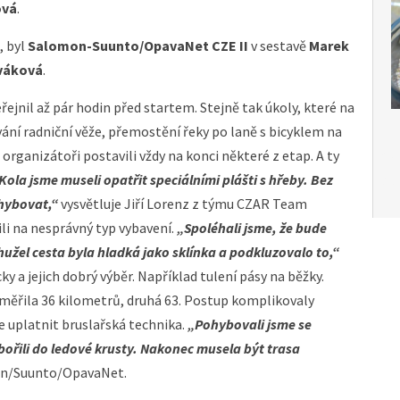
ová
.
, byl
Salomon-Suunto/OpavaNet CZE II
v sestavě
Marek
váková
.
ejnil až pár hodin před startem. Stejně tak úkoly, které na
vání radniční věže, přemostění řeky po laně s bicyklem na
organizátoři postavili vždy na konci některé z etap. A ty
Čes
Kola jsme museli opatřit speciálními plášti s hřeby. Bez
Ces
hybovat,“
vysvětluje Jiří Lorenz z týmu CZAR Team
li na nesprávný typ vybavení.
„Spoléhali jsme, že bude
užel cesta byla hladká jako sklínka a podkluzovalo to,“
y a jejich dobrý výběr. Například tulení pásy na běžky.
měřila 36 kilometrů, druhá 63. Postup komplikovaly
e uplatnit bruslařská technika.
„Pohybovali jsme se
bořili do ledové krusty. Nakonec musela být trasa
on/Suunto/OpavaNet.