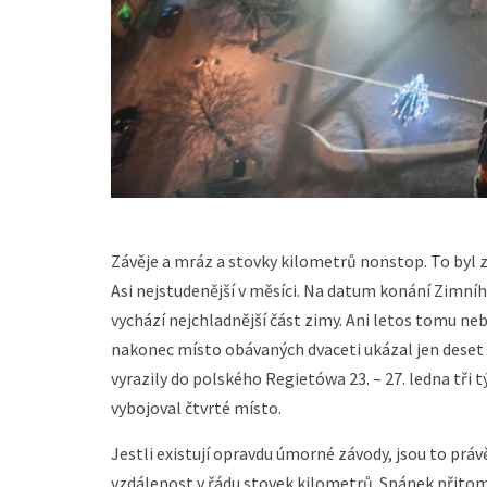
Závěje a mráz a stovky kilometrů nonstop. To byl z
Asi nejstudenější v měsíci. Na datum konání Zimní
vychází nejchladnější část zimy. Ani letos tomu neb
nakonec místo obávaných dvaceti ukázal jen deset p
vyrazily do polského Regietówa 23. – 27. ledna tři 
vybojoval čtvrté místo.
Jestli existují opravdu úmorné závody, jsou to práv
vzdálenost v řádu stovek kilometrů. Spánek přitom p