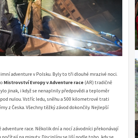
imní adventure v Polsku. Byly to tři dlouhé mrazivé noci.
ho
Mistrovství Evropy v Adventure race
(AR) tradičně
ylo jinak, i když se nenaplnily předpovědi a teploměr
od nulou. Vstříc ledu, sněhu a 500 kilometrové trati
týmy z Česka. Všechny těžký závod dokončily. Nejlepší
ě adventure race. Několik dní a nocí závodníci překonávají
očítají na minuty. Disciplíny se liší podle toho, kdy se