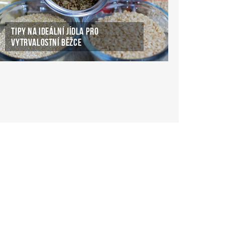
TIPY NA IDEÁLNÍ JÍDLA PRO
VYTRVALOSTNÍ BĚŽCE
ké Casino Online
ke-casino-online.cz