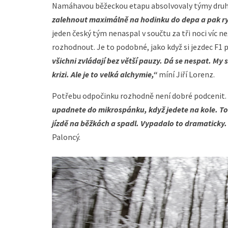
Namáhavou běžeckou etapu absolvovaly týmy dru
zalehnout maximálně na hodinku do depa a pak ryc
jeden český tým nenaspal v součtu za tři noci víc 
rozhodnout. Je to podobné, jako když si jezdec F1 p
všichni zvládají bez větší pauzy. Dá se nespat. My s
krizi. Ale je to velká alchymie,“
míní Jiří Lorenz.
Potřebu odpočinku rozhodně není dobré podcenit. 
upadnete do mikrospánku, když jedete na kole. Tom
jízdě na běžkách a spadl. Vypadalo to dramaticky. N
Paloncý.