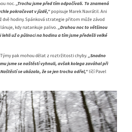
hou noc.
„Trochu jsme před tím odpočívali. To znamená
hle pokračovat v jízdě,“
popisuje Marek Navrátil. Ani
než dvě hodiny. Spánková strategie přitom může závod
lánuje, kdy natankuje palivo.
„Druhou noc to většinou
i lehli už o půlnoci na hodinu a tím jsme předešli velké
Týmy pak mohou dělat z roztržitosti chyby.
„Snadno
u jsme se naštěstí vyhnuli, avšak kolega zaváhal při
aštěstí se ukázalo, že se jen trochu odřel,“
líčí Pavel