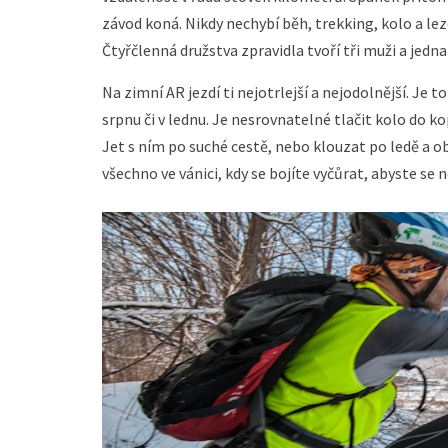
závod koná. Nikdy nechybí běh, trekking, kolo a lezen
Čtyřčlenná družstva zpravidla tvoří tři muži a jedna
Na zimní AR jezdí ti nejotrlejší a nejodolnější. Je to
srpnu či v lednu. Je nesrovnatelné tlačit kolo do 
Jet s ním po suché cestě, nebo klouzat po ledě a o
všechno ve vánici, kdy se bojíte vyčůrat, abyste se 