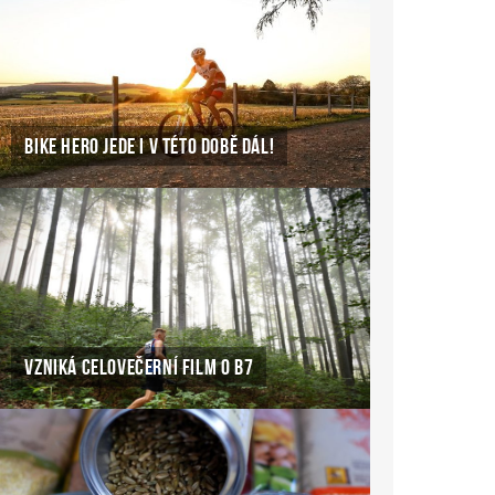
BIKE HERO JEDE I V TÉTO DOBĚ DÁL!
VZNIKÁ CELOVEČERNÍ FILM O B7