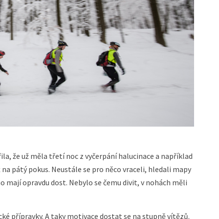
a, že už měla třetí noc z vyčerpání halucinace a například
na pátý pokus. Neustále se pro něco vraceli, hledali mapy
ho mají opravdu dost. Nebylo se čemu divit, v nohách měli
é přípravky. A taky motivace dostat se na stupně vítězů.