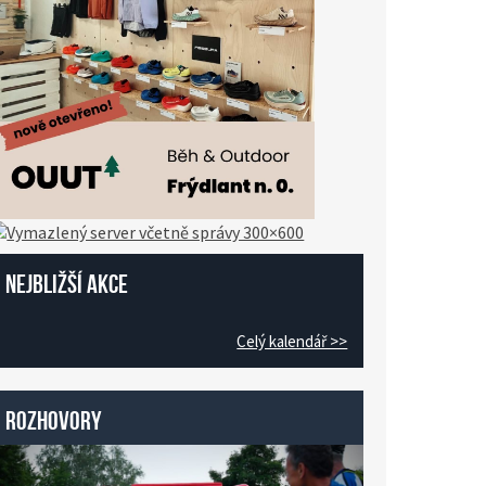
Nejbližší akce
Celý kalendář >>
Rozhovory