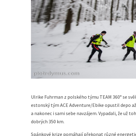
Ulrike Fuhrman z polského týmu TEAM 360° se svěřil
estonský tým ACE Adventure/Ebike opustil depo až 
a nakonec i sami sebe navzájem. Vypadali, že už to
dobrých 350 km.
Spánkové krize pomáhají překonat různé energetick