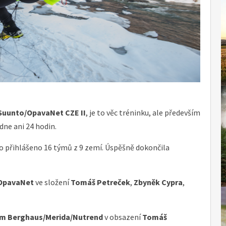
uunto/OpavaNet CZE II
, je to věc tréninku, ale především
dne ani 24 hodin.
o přihlášeno 16 týmů z 9 zemí. Úspěšně dokončila
OpavaNet
ve složení
Tomáš Petreček
,
Zbyněk Cypra
,
m Berghaus/Merida/Nutrend
v obsazení
Tomáš